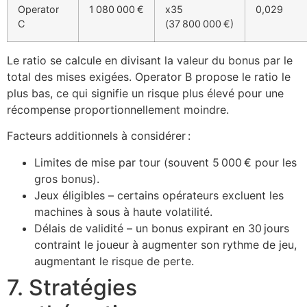
Operator
1 080 000 €
x35
0,029
C
(37 800 000 €)
Le ratio se calcule en divisant la valeur du bonus par le
total des mises exigées. Operator B propose le ratio le
plus bas, ce qui signifie un risque plus élevé pour une
récompense proportionnellement moindre.
Facteurs additionnels à considérer :
Limites de mise par tour (souvent 5 000 € pour les
gros bonus).
Jeux éligibles – certains opérateurs excluent les
machines à sous à haute volatilité.
Délais de validité – un bonus expirant en 30 jours
contraint le joueur à augmenter son rythme de jeu,
augmentant le risque de perte.
7. Stratégies