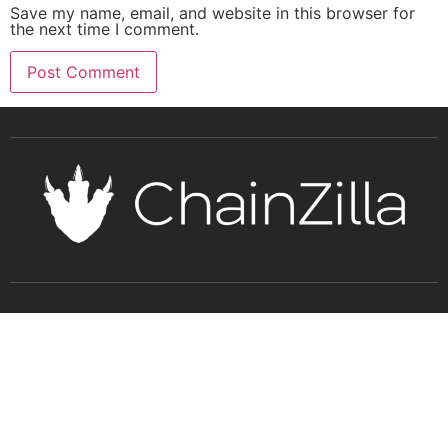
Save my name, email, and website in this browser for
the next time I comment.