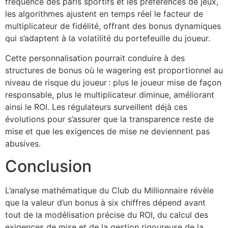
fréquence des paris sportifs et les préférences de jeux,
les algorithmes ajustent en temps réel le facteur de
multiplicateur de fidélité, offrant des bonus dynamiques
qui s’adaptent à la volatilité du portefeuille du joueur.
Cette personnalisation pourrait conduire à des
structures de bonus où le wagering est proportionnel au
niveau de risque du joueur : plus le joueur mise de façon
responsable, plus le multiplicateur diminue, améliorant
ainsi le ROI. Les régulateurs surveillent déjà ces
évolutions pour s’assurer que la transparence reste de
mise et que les exigences de mise ne deviennent pas
abusives.
Conclusion
L’analyse mathématique du Club du Millionnaire révèle
que la valeur d’un bonus à six chiffres dépend avant
tout de la modélisation précise du ROI, du calcul des
exigences de mise et de la gestion rigoureuse de la