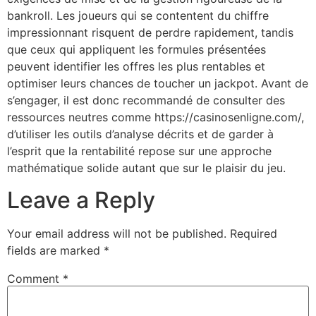
bankroll. Les joueurs qui se contentent du chiffre
impressionnant risquent de perdre rapidement, tandis
que ceux qui appliquent les formules présentées
peuvent identifier les offres les plus rentables et
optimiser leurs chances de toucher un jackpot. Avant de
s’engager, il est donc recommandé de consulter des
ressources neutres comme https://casinosenligne.com/,
d’utiliser les outils d’analyse décrits et de garder à
l’esprit que la rentabilité repose sur une approche
mathématique solide autant que sur le plaisir du jeu.
Leave a Reply
Your email address will not be published.
Required
fields are marked
*
Comment
*