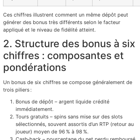
Ces chiffres illustrent comment un même dépôt peut
générer des bonus très différents selon le facteur
appliqué et le niveau de fidélité atteint.
2. Structure des bonus à six
chiffres : composantes et
pondérations
Un bonus de six chiffres se compose généralement de
trois piliers :
Bonus de dépôt – argent liquide crédité
immédiatement.
Tours gratuits – spins sans mise sur des slots
sélectionnés, souvent assortis d’un RTP (retour au
joueur) moyen de 96 % à 98 %.
Cash‑back – pourcentage du net perdu remboursé