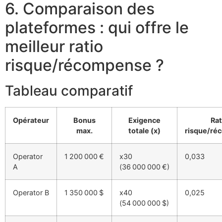
6. Comparaison des
plateformes : qui offre le
meilleur ratio
risque/récompense ?
Tableau comparatif
Opérateur
Bonus
Exigence
Rat
max.
totale (x)
risque/ré
Operator
1 200 000 €
x30
0,033
A
(36 000 000 €)
Operator B
1 350 000 $
x40
0,025
(54 000 000 $)