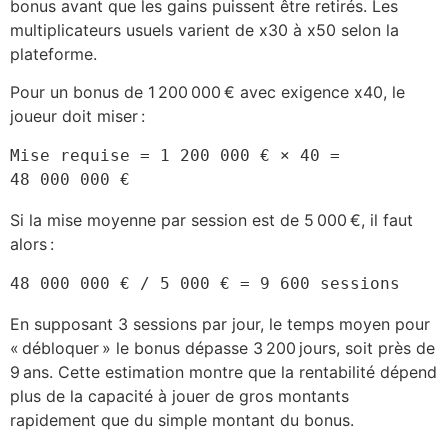
bonus avant que les gains puissent être retirés. Les
multiplicateurs usuels varient de x30 à x50 selon la
plateforme.
Pour un bonus de 1 200 000 € avec exigence x40, le
joueur doit miser :
Mise requise = 1 200 000 € × 40 = 
Si la mise moyenne par session est de 5 000 €, il faut
alors :
En supposant 3 sessions par jour, le temps moyen pour
« débloquer » le bonus dépasse 3 200 jours, soit près de
9 ans. Cette estimation montre que la rentabilité dépend
plus de la capacité à jouer de gros montants
rapidement que du simple montant du bonus.