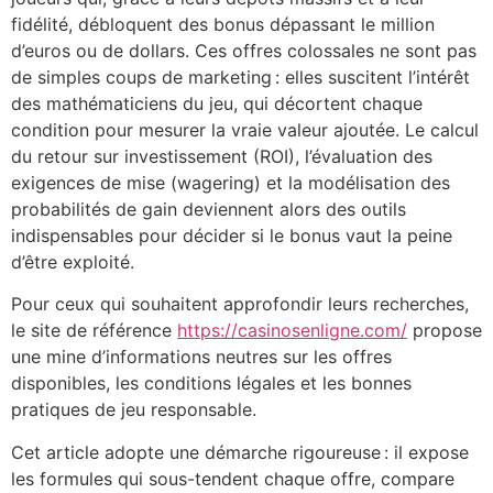
fidélité, débloquent des bonus dépassant le million
d’euros ou de dollars. Ces offres colossales ne sont pas
de simples coups de marketing : elles suscitent l’intérêt
des mathématiciens du jeu, qui décortent chaque
condition pour mesurer la vraie valeur ajoutée. Le calcul
du retour sur investissement (ROI), l’évaluation des
exigences de mise (wagering) et la modélisation des
probabilités de gain deviennent alors des outils
indispensables pour décider si le bonus vaut la peine
d’être exploité.
Pour ceux qui souhaitent approfondir leurs recherches,
le site de référence
https://casinosenligne.com/
propose
une mine d’informations neutres sur les offres
disponibles, les conditions légales et les bonnes
pratiques de jeu responsable.
Cet article adopte une démarche rigoureuse : il expose
les formules qui sous-tendent chaque offre, compare