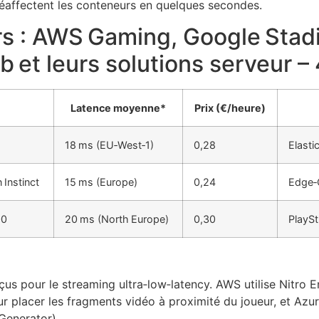
réaffectent les conteneurs en quelques secondes.
rs : AWS Gaming, Google Stad
b et leurs solutions serveur 
Latence moyenne*
Prix (€/heure)
18 ms (EU‑West‑1)
0,28
Elasti
Instinct
15 ms (Europe)
0,24
Edge‑
00
20 ms (North Europe)
0,30
PlaySt
us pour le streaming ultra‑low‑latency. AWS utilise Nitro E
 placer les fragments vidéo à proximité du joueur, et Azur
Generator).