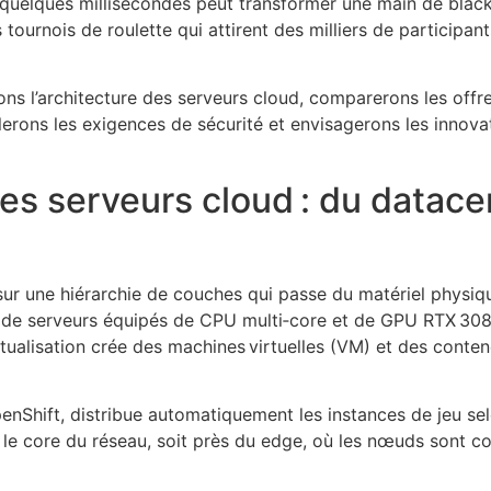
 de quelques millisecondes peut transformer une main de blac
es tournois de roulette qui attirent des milliers de particip
rons l’architecture des serveurs cloud, comparerons les off
lerons les exigences de sécurité et envisagerons les innovat
es serveurs cloud : du datacen
r une hiérarchie de couches qui passe du matériel physique
s de serveurs équipés de CPU multi‑core et de GPU RTX 308
tualisation crée des machines virtuelles (VM) et des conten
penShift, distribue automatiquement les instances de jeu s
ns le core du réseau, soit près du edge, où les nœuds sont 