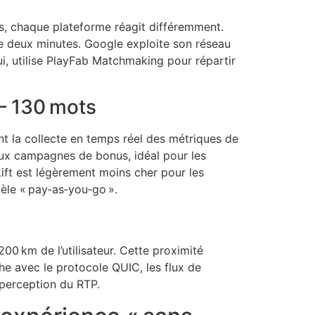
is, chaque plateforme réagit différemment.
 deux minutes. Google exploite son réseau
ui, utilise PlayFab Matchmaking pour répartir
 – 130 mots
nt la collecte en temps réel des métriques de
 aux campagnes de bonus, idéal pour les
Lift est légèrement moins cher pour les
èle « pay‑as‑you‑go ».
 km de l’utilisateur. Cette proximité
e avec le protocole QUIC, les flux de
a perception du RTP.