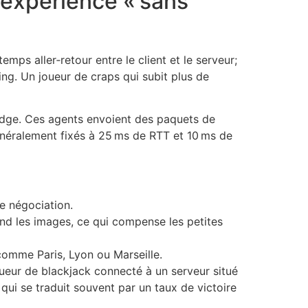
e expérience « sans
temps aller‑retour entre le client et le serveur;
ing. Un joueur de craps qui subit plus de
edge. Ces agents envoient des paquets de
énéralement fixés à 25 ms de RTT et 10 ms de
e négociation.
rend les images, ce qui compense les petites
comme Paris, Lyon ou Marseille.
oueur de blackjack connecté à un serveur situé
qui se traduit souvent par un taux de victoire