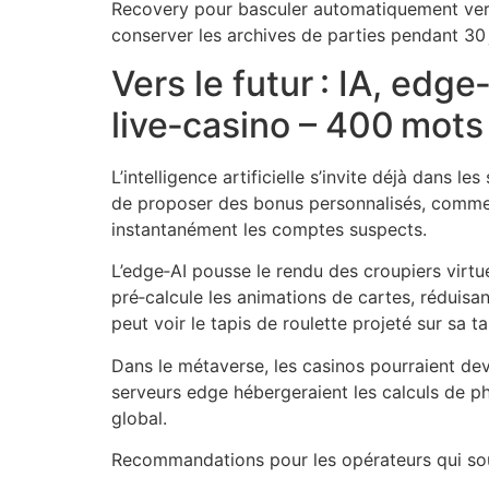
Recovery pour basculer automatiquement vers 
conserver les archives de parties pendant 30 
Vers le futur : IA, ed
live‑casino – 400 mots
L’intelligence artificielle s’invite déjà dans
de proposer des bonus personnalisés, comme u
instantanément les comptes suspects.
L’edge‑AI pousse le rendu des croupiers virtu
pré‑calcule les animations de cartes, réduisan
peut voir le tapis de roulette projeté sur sa 
Dans le métaverse, les casinos pourraient de
serveurs edge hébergeraient les calculs de ph
global.
Recommandations pour les opérateurs qui souh