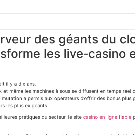
serveur des géants du c
sforme les live‑casino 
t il y a dix ans.
jack et même les machines à sous se diffusent en temps réel 
 mutation a permis aux opérateurs d’offrir des bonus plus
urs les plus exigeants.
illeures pratiques du secteur, le site
casino en ligne fiable
p