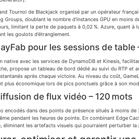
rand Tournoi de Blackjack organisé par un opérateur frança
g Groups, doublant le nombre d’instances GPU en moins de
urs, limitant la perte de paquets à 0,02 %. Azure, quant à l
ant les goulots d’étranglement.
ayFab pour les sessions de table
 native avec les services de DynamoDB et Kinesis, facilita
anche, propose un tableau de bord dédié au suivi du RTP et
 instantanés après chaque victoire. Au niveau du coût, Game
nt plus économique lors de pics ponctuels grâce à son mod
iffusion de flux vidéo – 120 mots
encodés dans des points de présence situés à moins de 200
 même pendant les heures de pointe. En combinant Edge Cach
e, éliminant les artefacts visuels qui pourraient perturber l