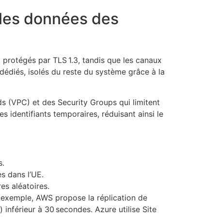
t les données des
t protégés par TLS 1.3, tandis que les canaux
édiés, isolés du reste du système grâce à la
s (VPC) et des Security Groups qui limitent
 identifiants temporaires, réduisant ainsi le
s.
s dans l’UE.
es aléatoires.
r exemple, AWS propose la réplication de
inférieur à 30 secondes. Azure utilise Site