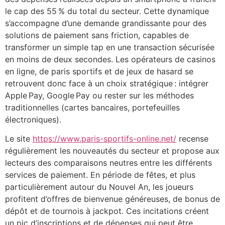
le cap des 55 % du total du secteur. Cette dynamique
s’accompagne d’une demande grandissante pour des
solutions de paiement sans friction, capables de
transformer un simple tap en une transaction sécurisée
en moins de deux secondes. Les opérateurs de casinos
en ligne, de paris sportifs et de jeux de hasard se
retrouvent donc face à un choix stratégique : intégrer
Apple Pay, Google Pay ou rester sur les méthodes
traditionnelles (cartes bancaires, portefeuilles
électroniques).
Le site
https://www.paris-sportifs-online.net/
recense
régulièrement les nouveautés du secteur et propose aux
lecteurs des comparaisons neutres entre les différents
services de paiement. En période de fêtes, et plus
particulièrement autour du Nouvel An, les joueurs
profitent d’offres de bienvenue généreuses, de bonus de
dépôt et de tournois à jackpot. Ces incitations créent
un pic d’inscriptions et de dépenses qui peut être