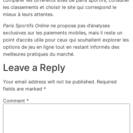
les classements et choisir le site qui correspond le
mieux à leurs attentes.
Paris Sportifs Online
ne propose pas d’analyses
exclusives sur les paiements mobiles, mais il reste un
point d’accès utile pour ceux qui souhaitent explorer les
options de jeu en ligne tout en restant informés des
meilleures pratiques du marché.
Leave a Reply
Your email address will not be published.
Required
fields are marked
*
Comment
*