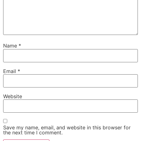
Name
*
Email
*
Website
Save my name, email, and website in this browser for
the next time I comment.