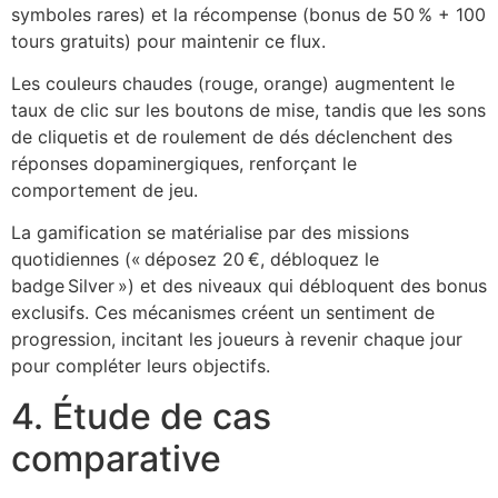
symboles rares) et la récompense (bonus de 50 % + 100
tours gratuits) pour maintenir ce flux.
Les couleurs chaudes (rouge, orange) augmentent le
taux de clic sur les boutons de mise, tandis que les sons
de cliquetis et de roulement de dés déclenchent des
réponses dopaminergiques, renforçant le
comportement de jeu.
La gamification se matérialise par des missions
quotidiennes (« déposez 20 €, débloquez le
badge Silver ») et des niveaux qui débloquent des bonus
exclusifs. Ces mécanismes créent un sentiment de
progression, incitant les joueurs à revenir chaque jour
pour compléter leurs objectifs.
4. Étude de cas
comparative