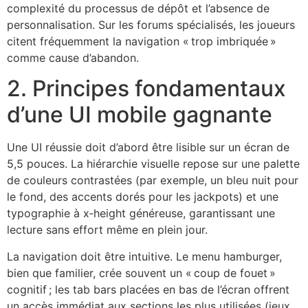
complexité du processus de dépôt et l’absence de
personnalisation. Sur les forums spécialisés, les joueurs
citent fréquemment la navigation « trop imbriquée »
comme cause d’abandon.
2. Principes fondamentaux
d’une UI mobile gagnante
Une UI réussie doit d’abord être lisible sur un écran de
5,5 pouces. La hiérarchie visuelle repose sur une palette
de couleurs contrastées (par exemple, un bleu nuit pour
le fond, des accents dorés pour les jackpots) et une
typographie à x‑height généreuse, garantissant une
lecture sans effort même en plein jour.
La navigation doit être intuitive. Le menu hamburger,
bien que familier, crée souvent un « coup de fouet »
cognitif ; les tab bars placées en bas de l’écran offrent
un accès immédiat aux sections les plus utilisées (jeux,