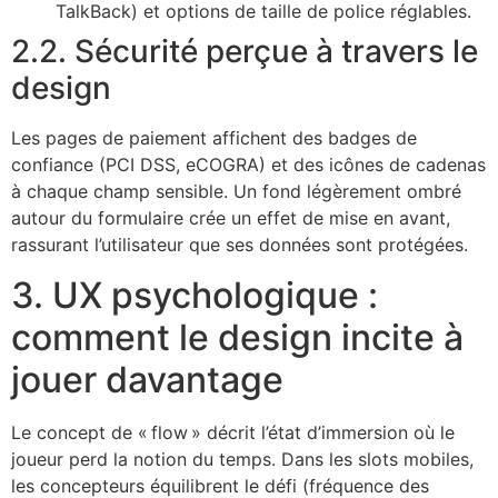
TalkBack) et options de taille de police réglables.
2.2. Sécurité perçue à travers le
design
Les pages de paiement affichent des badges de
confiance (PCI DSS, eCOGRA) et des icônes de cadenas
à chaque champ sensible. Un fond légèrement ombré
autour du formulaire crée un effet de mise en avant,
rassurant l’utilisateur que ses données sont protégées.
3. UX psychologique :
comment le design incite à
jouer davantage
Le concept de « flow » décrit l’état d’immersion où le
joueur perd la notion du temps. Dans les slots mobiles,
les concepteurs équilibrent le défi (fréquence des