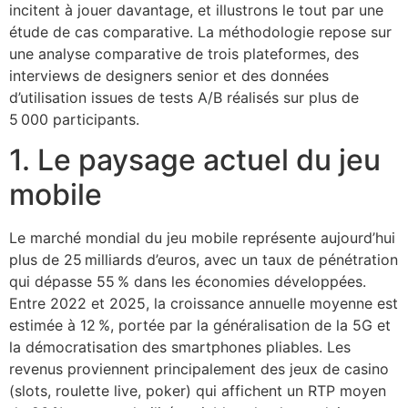
incitent à jouer davantage, et illustrons le tout par une
étude de cas comparative. La méthodologie repose sur
une analyse comparative de trois plateformes, des
interviews de designers senior et des données
d’utilisation issues de tests A/B réalisés sur plus de
5 000 participants.
1. Le paysage actuel du jeu
mobile
Le marché mondial du jeu mobile représente aujourd’hui
plus de 25 milliards d’euros, avec un taux de pénétration
qui dépasse 55 % dans les économies développées.
Entre 2022 et 2025, la croissance annuelle moyenne est
estimée à 12 %, portée par la généralisation de la 5G et
la démocratisation des smartphones pliables. Les
revenus proviennent principalement des jeux de casino
(slots, roulette live, poker) qui affichent un RTP moyen