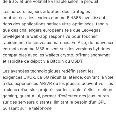
de 96 % et une volatilité variable selon le produit.
Les acteurs majeurs adoptent des stratégies
contrastées : les leaders comme Bet365 investissent
dans des applications natives ultra‑optimisées, tandis
que des challengers européens tels que LeoVegas
privilégient le web‑app responsive pour toucher
rapidement de nouveaux marchés. En Asie, de nouveaux
entrants comme M88 misent sur des versions hybrides
compatibles avec les wallets crypto, offrant anonymat
et rapidité de dépôt via Bitcoin ou USDT.
Les avancées technologiques redéfinissent les
exigences UI/UX. La 5G réduit la latence, ouvrant la voie
à des expériences AR/VR où les joueurs peuvent voir les
rouleaux d’un slot projetés sur leur table réelle. Le cloud
gaming, quant à lui, permet d’exécuter des jeux lourds
sur des serveurs distants, limitant le besoin d’un GPU
puissant sur le téléphone.