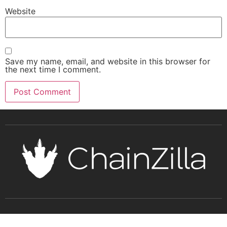
Website
Save my name, email, and website in this browser for
the next time I comment.