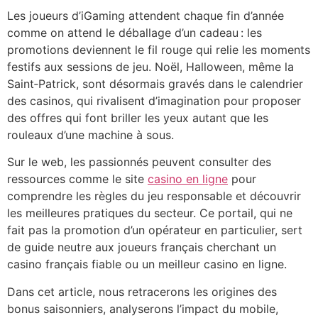
Les joueurs d’iGaming attendent chaque fin d’année
comme on attend le déballage d’un cadeau : les
promotions deviennent le fil rouge qui relie les moments
festifs aux sessions de jeu. Noël, Halloween, même la
Saint‑Patrick, sont désormais gravés dans le calendrier
des casinos, qui rivalisent d’imagination pour proposer
des offres qui font briller les yeux autant que les
rouleaux d’une machine à sous.
Sur le web, les passionnés peuvent consulter des
ressources comme le site
casino en ligne
pour
comprendre les règles du jeu responsable et découvrir
les meilleures pratiques du secteur. Ce portail, qui ne
fait pas la promotion d’un opérateur en particulier, sert
de guide neutre aux joueurs français cherchant un
casino français fiable ou un meilleur casino en ligne.
Dans cet article, nous retracerons les origines des
bonus saisonniers, analyserons l’impact du mobile,