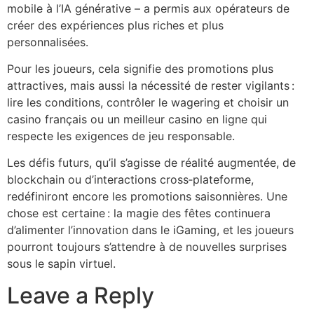
mobile à l’IA générative – a permis aux opérateurs de
créer des expériences plus riches et plus
personnalisées.
Pour les joueurs, cela signifie des promotions plus
attractives, mais aussi la nécessité de rester vigilants :
lire les conditions, contrôler le wagering et choisir un
casino français ou un meilleur casino en ligne qui
respecte les exigences de jeu responsable.
Les défis futurs, qu’il s’agisse de réalité augmentée, de
blockchain ou d’interactions cross‑plateforme,
redéfiniront encore les promotions saisonnières. Une
chose est certaine : la magie des fêtes continuera
d’alimenter l’innovation dans le iGaming, et les joueurs
pourront toujours s’attendre à de nouvelles surprises
sous le sapin virtuel.
Leave a Reply