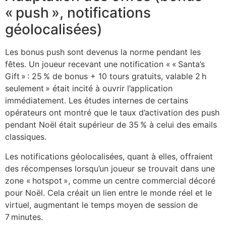
« push », notifications
géolocalisées)
Les bonus push sont devenus la norme pendant les
fêtes. Un joueur recevant une notification « « Santa’s
Gift » : 25 % de bonus + 10 tours gratuits, valable 2 h
seulement » était incité à ouvrir l’application
immédiatement. Les études internes de certains
opérateurs ont montré que le taux d’activation des push
pendant Noël était supérieur de 35 % à celui des emails
classiques.
Les notifications géolocalisées, quant à elles, offraient
des récompenses lorsqu’un joueur se trouvait dans une
zone « hotspot », comme un centre commercial décoré
pour Noël. Cela créait un lien entre le monde réel et le
virtuel, augmentant le temps moyen de session de
7 minutes.