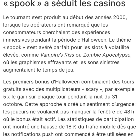
« spook » a séduit les casinos
Le tournant s’est produit au début des années 2000,
lorsque les opérateurs ont remarqué que les
consommateurs cherchaient des expériences
immersives pendant la période d’Halloween. Le thème
« spook » s’est avéré parfait pour les slots à volatilité
élevée, comme
Vampire’s Kiss
ou
Zombie Apocalypse
,
où les graphismes effrayants et les sons sinistres
augmentaient le temps de jeu.
Les premiers bonus d’Halloween combinaient des tours
gratuits avec des multiplicateurs « scary », par exemple
5 x le gain sur chaque tour pendant la nuit du 31
octobre. Cette approche a créé un sentiment d’urgence :
les joueurs ne voulaient pas manquer la fenêtre de 48 h
où le bonus était actif. Les statistiques de participation
ont montré une hausse de 18 % du trafic mobile dès que
les notifications push ont commencé à être utilisées en