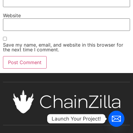
Website
Save my name, email, and website in this browser for
the next time I comment.
Launch Your Project!