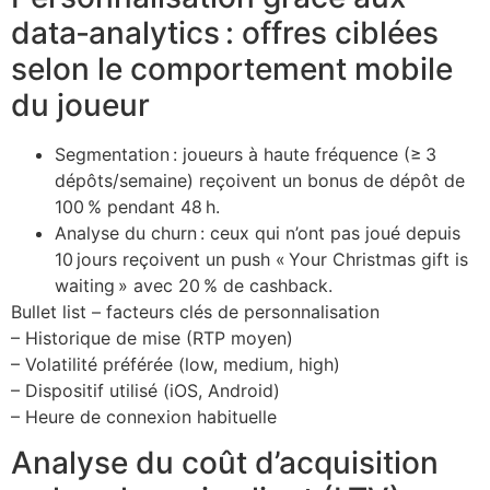
data‑analytics : offres ciblées
selon le comportement mobile
du joueur
Segmentation : joueurs à haute fréquence (≥ 3
dépôts/semaine) reçoivent un bonus de dépôt de
100 % pendant 48 h.
Analyse du churn : ceux qui n’ont pas joué depuis
10 jours reçoivent un push « Your Christmas gift is
waiting » avec 20 % de cashback.
Bullet list – facteurs clés de personnalisation
– Historique de mise (RTP moyen)
– Volatilité préférée (low, medium, high)
– Dispositif utilisé (iOS, Android)
– Heure de connexion habituelle
Analyse du coût d’acquisition