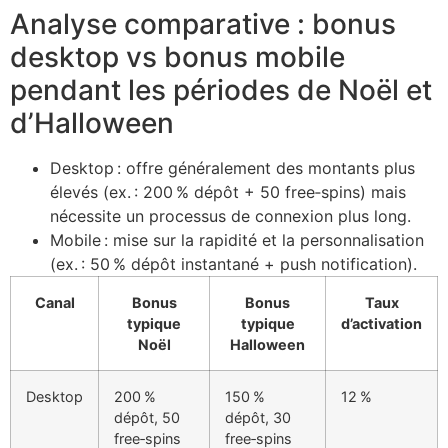
Analyse comparative : bonus
desktop vs bonus mobile
pendant les périodes de Noël et
d’Halloween
Desktop : offre généralement des montants plus
élevés (ex. : 200 % dépôt + 50 free‑spins) mais
nécessite un processus de connexion plus long.
Mobile : mise sur la rapidité et la personnalisation
(ex. : 50 % dépôt instantané + push notification).
Canal
Bonus
Bonus
Taux
typique
typique
d’activation
Noël
Halloween
Desktop
200 %
150 %
12 %
dépôt, 50
dépôt, 30
free‑spins
free‑spins