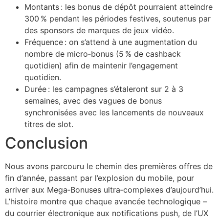
Montants : les bonus de dépôt pourraient atteindre
300 % pendant les périodes festives, soutenus par
des sponsors de marques de jeux vidéo.
Fréquence : on s’attend à une augmentation du
nombre de micro‑bonus (5 % de cashback
quotidien) afin de maintenir l’engagement
quotidien.
Durée : les campagnes s’étaleront sur 2 à 3
semaines, avec des vagues de bonus
synchronisées avec les lancements de nouveaux
titres de slot.
Conclusion
Nous avons parcouru le chemin des premières offres de
fin d’année, passant par l’explosion du mobile, pour
arriver aux Mega‑Bonuses ultra‑complexes d’aujourd’hui.
L’histoire montre que chaque avancée technologique –
du courrier électronique aux notifications push, de l’UX