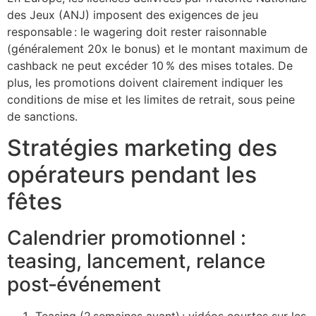
des Jeux (ANJ) imposent des exigences de jeu
responsable : le wagering doit rester raisonnable
(généralement 20x le bonus) et le montant maximum de
cashback ne peut excéder 10 % des mises totales. De
plus, les promotions doivent clairement indiquer les
conditions de mise et les limites de retrait, sous peine
de sanctions.
Stratégies marketing des
opérateurs pendant les
fêtes
Calendrier promotionnel :
teasing, lancement, relance
post‑événement