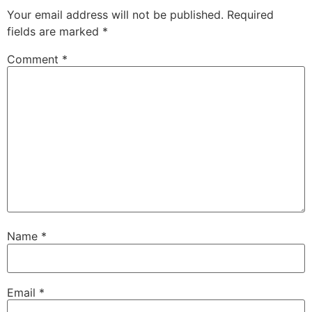
Your email address will not be published.
Required
fields are marked
*
Comment
*
Name
*
Email
*