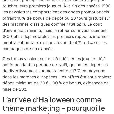
toucher leurs premiers joueurs. À la fin des années 1990,
les newsletters comportaient des codes promotionnels
offrant 10 % de bonus de dépôt ou 20 tours gratuits sur
des machines classiques comme
Fruit Spin
. Le coût
d’envoi était minime, mais le retour sur investissement
(ROI) était déjà notable : les premiers rapports internes
montraient un taux de conversion de 4 % à 6 % sur les
campagnes de fin d’année.
Ces bonus visaient surtout à fidéliser les joueurs déjà
actifs pendant la période de Noël, quand les dépenses
de divertissement augmentaient de 12 % en moyenne
dans les marchés européens. Les offres étaient simples :
dépôt minimum de 20 €, 100 % de bonus, exigences de
mise de 20x.
L’arrivée d’Halloween comme
thème marketing – pourquoi le