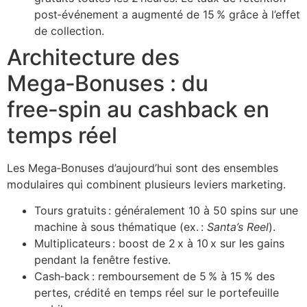
post‑événement a augmenté de 15 % grâce à l’effet
de collection.
Architecture des
Mega‑Bonuses : du
free‑spin au cashback en
temps réel
Les Mega‑Bonuses d’aujourd’hui sont des ensembles
modulaires qui combinent plusieurs leviers marketing.
Tours gratuits : généralement 10 à 50 spins sur une
machine à sous thématique (ex. :
Santa’s Reel
).
Multiplicateurs : boost de 2 x à 10 x sur les gains
pendant la fenêtre festive.
Cash‑back : remboursement de 5 % à 15 % des
pertes, crédité en temps réel sur le portefeuille