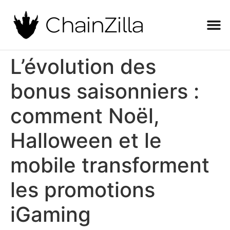
L’évolution des
bonus saisonniers :
comment Noël,
Halloween et le
mobile transforment
les promotions
iGaming