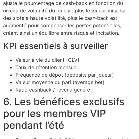
ajuste le pourcentage de cash‑back en fonction du
niveau de volatilité du joueur : plus le joueur mise sur
des slots à haute volatilité, plus le cash‑back est
augmenté pour compenser les pertes potentielles,
créant ainsi un équilibre entre risque et incitation.
KPI essentiels à surveiller
Valeur à vie du client (CLV)
Taux de rétention mensuel
Fréquence de dépôt (déposits par joueur)
Valeur moyenne du pari (average bet)
Ratio cashback / revenu généré
6. Les bénéfices exclusifs
pour les membres VIP
pendant l’été