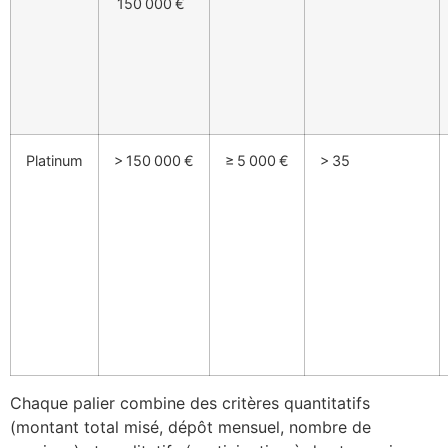
150 000 €
Platinum
> 150 000 €
≥ 5 000 €
> 35
Chaque palier combine des critères quantitatifs
(montant total misé, dépôt mensuel, nombre de