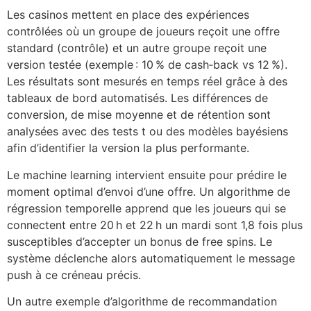
Les casinos mettent en place des expériences
contrôlées où un groupe de joueurs reçoit une offre
standard (contrôle) et un autre groupe reçoit une
version testée (exemple : 10 % de cash‑back vs 12 %).
Les résultats sont mesurés en temps réel grâce à des
tableaux de bord automatisés. Les différences de
conversion, de mise moyenne et de rétention sont
analysées avec des tests t ou des modèles bayésiens
afin d’identifier la version la plus performante.
Le machine learning intervient ensuite pour prédire le
moment optimal d’envoi d’une offre. Un algorithme de
régression temporelle apprend que les joueurs qui se
connectent entre 20 h et 22 h un mardi sont 1,8 fois plus
susceptibles d’accepter un bonus de free spins. Le
système déclenche alors automatiquement le message
push à ce créneau précis.
Un autre exemple d’algorithme de recommandation