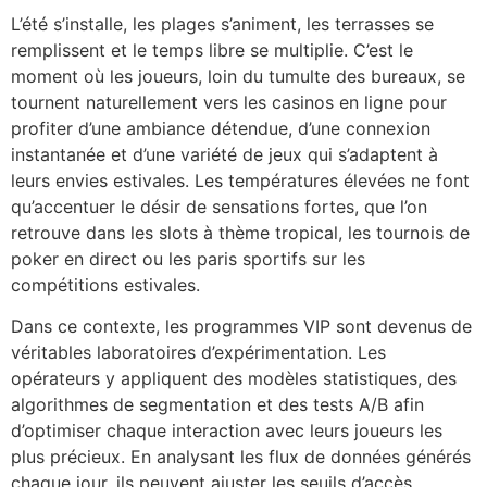
L’été s’installe, les plages s’animent, les terrasses se
remplissent et le temps libre se multiplie. C’est le
moment où les joueurs, loin du tumulte des bureaux, se
tournent naturellement vers les casinos en ligne pour
profiter d’une ambiance détendue, d’une connexion
instantanée et d’une variété de jeux qui s’adaptent à
leurs envies estivales. Les températures élevées ne font
qu’accentuer le désir de sensations fortes, que l’on
retrouve dans les slots à thème tropical, les tournois de
poker en direct ou les paris sportifs sur les
compétitions estivales.
Dans ce contexte, les programmes VIP sont devenus de
véritables laboratoires d’expérimentation. Les
opérateurs y appliquent des modèles statistiques, des
algorithmes de segmentation et des tests A/B afin
d’optimiser chaque interaction avec leurs joueurs les
plus précieux. En analysant les flux de données générés
chaque jour, ils peuvent ajuster les seuils d’accès,