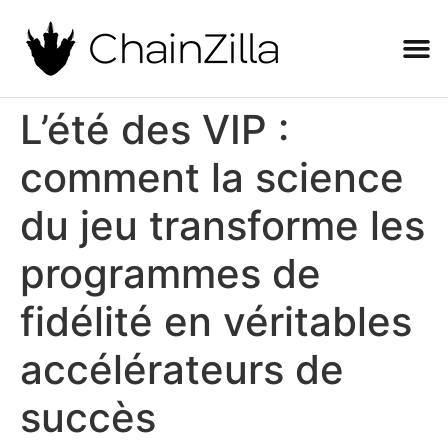
L’été des VIP :
comment la science
du jeu transforme les
programmes de
fidélité en véritables
accélérateurs de
succès