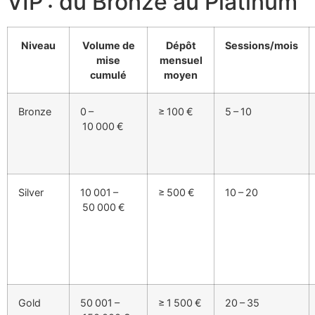
VIP : du Bronze au Platinum
Niveau
Volume de
Dépôt
Sessions/mois
mise
mensuel
cumulé
moyen
Bronze
0 –
≥ 100 €
5 – 10
10 000 €
Silver
10 001 –
≥ 500 €
10 – 20
50 000 €
Gold
50 001 –
≥ 1 500 €
20 – 35