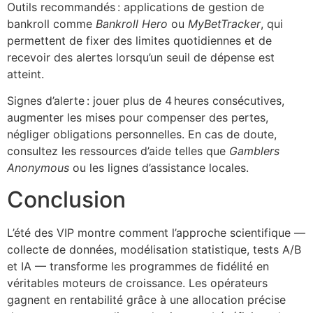
Outils recommandés : applications de gestion de
bankroll comme
Bankroll Hero
ou
MyBetTracker
, qui
permettent de fixer des limites quotidiennes et de
recevoir des alertes lorsqu’un seuil de dépense est
atteint.
Signes d’alerte : jouer plus de 4 heures consécutives,
augmenter les mises pour compenser des pertes,
négliger obligations personnelles. En cas de doute,
consultez les ressources d’aide telles que
Gamblers
Anonymous
ou les lignes d’assistance locales.
Conclusion
L’été des VIP montre comment l’approche scientifique —
collecte de données, modélisation statistique, tests A/B
et IA — transforme les programmes de fidélité en
véritables moteurs de croissance. Les opérateurs
gagnent en rentabilité grâce à une allocation précise