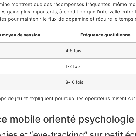
pamine montrent que des récompenses fréquentes, même mode
gains plus importants, à condition que l’intervalle entre le
des pour maintenir le flux de dopamine et réduire le temps 
 moyen de session
Fréquence quotidienne
4‑6 fois
1‑2 fois
8‑10 fois
temps de jeu et expliquent pourquoi les opérateurs misent s
ace mobile orienté psychologi
ies et “eye‑tracking” sur petit é