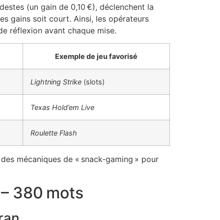
stes (un gain de 0,10 €), déclenchent la
s gains soit court. Ainsi, les opérateurs
de réflexion avant chaque mise.
Exemple de jeu favorisé
Lightning Strike
(slots)
Texas Hold’em Live
Roulette Flash
ur des mécaniques de « snack‑gaming » pour
e – 380 mots
cran