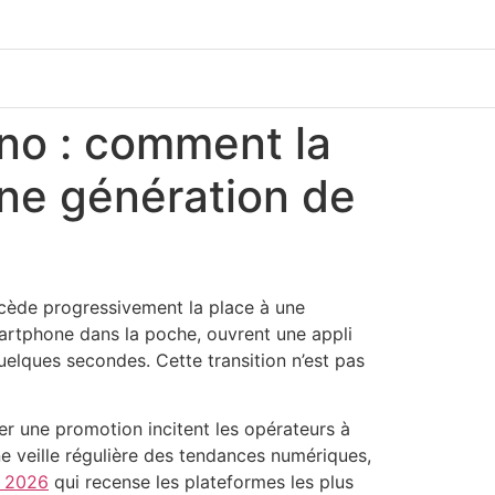
ino : comment la
ine génération de
 cède progressivement la place à une
smartphone dans la poche, ouvrent une appli
elques secondes. Cette transition n’est pas
r une promotion incitent les opérateurs à
ne veille régulière des tendances numériques,
e 2026
qui recense les plateformes les plus