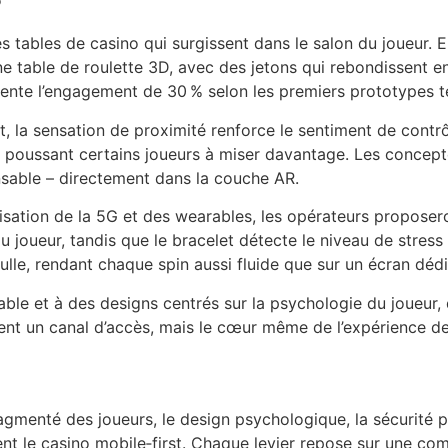
es tables de casino qui surgissent dans le salon du joueur
une table de roulette 3D, avec des jetons qui rebondissent 
ente l’engagement de 30 % selon les premiers prototypes te
, la sensation de proximité renforce le sentiment de contrôle
ue, poussant certains joueurs à miser davantage. Les concep
onsable – directement dans la couche AR.
alisation de la 5G et des wearables, les opérateurs proposer
u joueur, tandis que le bracelet détecte le niveau de stress
lle, rendant chaque spin aussi fluide que sur un écran dédi
ble et à des designs centrés sur la psychologie du joueur,
ent un canal d’accès, mais le cœur même de l’expérience de
nté des joueurs, le design psychologique, la sécurité per
nt le casino mobile‑first. Chaque levier repose sur une com