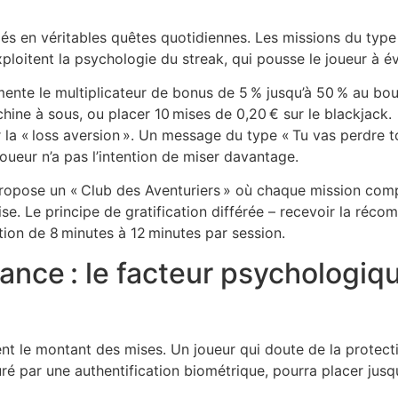
s en véritables quêtes quotidiennes. Les missions du type 
oitent la psychologie du streak, qui pousse le joueur à évi
ente le multiplicateur de bonus de 5 % jusqu’à 50 % au bou
hine à sous, ou placer 10 mises de 0,20 € sur le blackjack.
r la « loss aversion ». Un message du type « Tu vas perdre 
joueur n’a pas l’intention de miser davantage.
opose un « Club des Aventuriers » où chaque mission comp
se. Le principe de gratification différée – recevoir la réco
ion de 8 minutes à 12 minutes par session.
iance : le facteur psychologi
ent le montant des mises. Un joueur qui doute de la protect
ré par une authentification biométrique, pourra placer jusqu