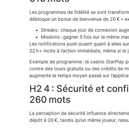
Les programmes de fidélité se sont transformé
débloque un bonus de bienvenue de 20 € » expl
Streaks : chaque jour de connexion augm
Missions : gagner 5 fois sur la même mac
Les notifications push jouent quant à elles su
22 h » incite à l’action immédiate, même si le 
Exemple de programme : le casino
StarPlay
pr
contre des tours gratuits ou des crédits de mi
augmente le temps moyen passé sur l’applicat
H2 4 : Sécurité et conf
260 mots
La perception de sécurité influence directem
dépôt à 20 €, tandis qu’un même joueur, rassu