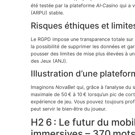
été testée par la plateforme
AI‑Casino
qui a v
(ARPU) stable.
Risques éthiques et limit
Le RGPD impose une transparence totale sur la
la possibilité de supprimer les données et gar
pousser des limites de mise plus élevées à un
des Jeux (ANJ).
Illustration d’une platefo
Imaginons
NovaBet
qui, grâce à l’analyse du
maximale de 50 € à 10 € lorsqu’un pic de corti
expérience de jeu. Vous pouvez toujours profi
peut servir le bien‑être du joueur.
H2 6 : Le futur du mobi
immersives – 370 mot