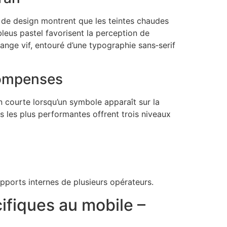
 de design montrent que les teintes chaudes
 bleus pastel favorisent la perception de
range vif, entouré d’une typographie sans‑serif
compenses
on courte lorsqu’un symbole apparaît sur la
 les plus performantes offrent trois niveaux
pports internes de plusieurs opérateurs.
ifiques au mobile –