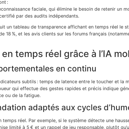
nt :
econnaissance faciale, qui élimine le besoin de retenir un m
rtifié par des audits indépendants.
uit un tableau de transparence affichant en temps réel le st
e 18 %, et les avis clients sur les forums français (notamm
 en temps réel grâce à l’IA m
portementales en continu
cateurs subtils : temps de latence entre le toucher et la m
n joueur qui effectue des gestes rapides et précis indique gé
ce ou de la fatigue.
dation adaptés aux cycles d’hum
en temps réel. Par exemple, si le système détecte une hauss
ise limité à 5 € et un rappel de jeu responsable, plutôt qu