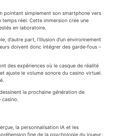
. En pointant simplement son smartphone vers
en temps réel. Cette immersion crée une
stés en laboratoire.
, d’autre part, l’illusion d’un environnement
teurs doivent donc intégrer des garde‑fous –
ont des expériences où le casque de réalité
 et ajuste le volume sonore du casino virtuel.
é.
 dessinent la prochaine génération de
 casino.
çue, la personnalisation IA et les
préhension fine de la psychologie du joueur :