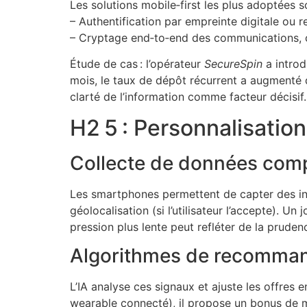
Les solutions mobile‑first les plus adoptées so
– Authentification par empreinte digitale ou r
– Cryptage end‑to‑end des communications, ce
Étude de cas : l’opérateur
SecureSpin
a introd
mois, le taux de dépôt récurrent a augmenté d
clarté de l’information comme facteur décisif.
H2 5 : Personnalisation
Collecte de données com
Les smartphones permettent de capter des indi
géolocalisation (si l’utilisateur l’accepte). U
pression plus lente peut refléter de la pruden
Algorithmes de recomman
L’IA analyse ces signaux et ajuste les offres 
wearable connecté), il propose un bonus de m