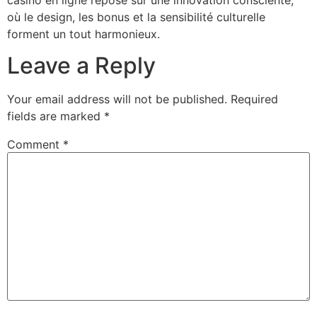
où le design, les bonus et la sensibilité culturelle
forment un tout harmonieux.
Leave a Reply
Your email address will not be published.
Required
fields are marked
*
Comment
*