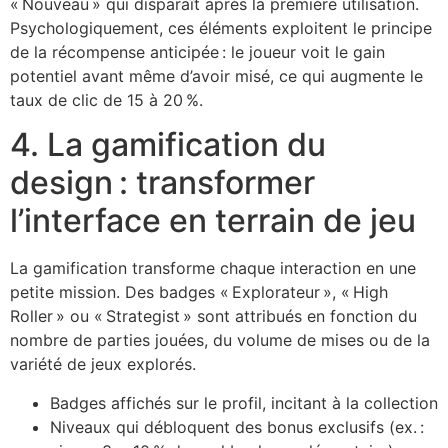
« Nouveau » qui disparaît après la première utilisation.
Psychologiquement, ces éléments exploitent le principe
de la récompense anticipée : le joueur voit le gain
potentiel avant même d’avoir misé, ce qui augmente le
taux de clic de 15 à 20 %.
4. La gamification du
design : transformer
l’interface en terrain de jeu
La gamification transforme chaque interaction en une
petite mission. Des badges « Explorateur », « High
Roller » ou « Strategist » sont attribués en fonction du
nombre de parties jouées, du volume de mises ou de la
variété de jeux explorés.
Badges affichés sur le profil, incitant à la collection
Niveaux qui débloquent des bonus exclusifs (ex. :