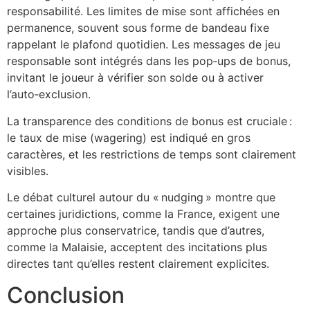
responsabilité. Les limites de mise sont affichées en
permanence, souvent sous forme de bandeau fixe
rappelant le plafond quotidien. Les messages de jeu
responsable sont intégrés dans les pop‑ups de bonus,
invitant le joueur à vérifier son solde ou à activer
l’auto‑exclusion.
La transparence des conditions de bonus est cruciale :
le taux de mise (wagering) est indiqué en gros
caractères, et les restrictions de temps sont clairement
visibles.
Le débat culturel autour du « nudging » montre que
certaines juridictions, comme la France, exigent une
approche plus conservatrice, tandis que d’autres,
comme la Malaisie, acceptent des incitations plus
directes tant qu’elles restent clairement explicites.
Conclusion