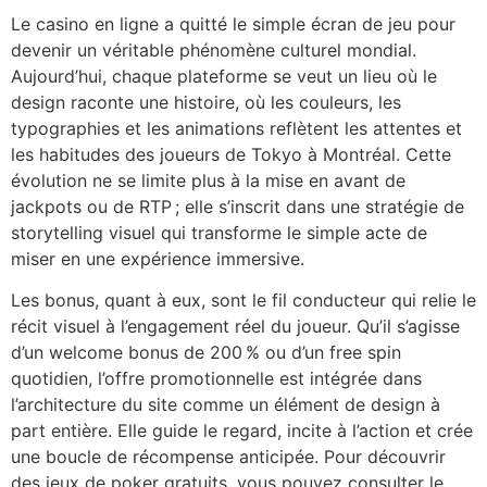
Le casino en ligne a quitté le simple écran de jeu pour
devenir un véritable phénomène culturel mondial.
Aujourd’hui, chaque plateforme se veut un lieu où le
design raconte une histoire, où les couleurs, les
typographies et les animations reflètent les attentes et
les habitudes des joueurs de Tokyo à Montréal. Cette
évolution ne se limite plus à la mise en avant de
jackpots ou de RTP ; elle s’inscrit dans une stratégie de
storytelling visuel qui transforme le simple acte de
miser en une expérience immersive.
Les bonus, quant à eux, sont le fil conducteur qui relie le
récit visuel à l’engagement réel du joueur. Qu’il s’agisse
d’un welcome bonus de 200 % ou d’un free spin
quotidien, l’offre promotionnelle est intégrée dans
l’architecture du site comme un élément de design à
part entière. Elle guide le regard, incite à l’action et crée
une boucle de récompense anticipée. Pour découvrir
des jeux de poker gratuits, vous pouvez consulter le