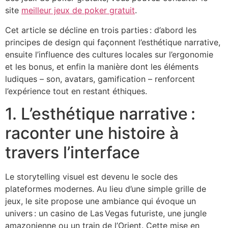
site
meilleur jeux de poker gratuit
.
Cet article se décline en trois parties : d’abord les
principes de design qui façonnent l’esthétique narrative,
ensuite l’influence des cultures locales sur l’ergonomie
et les bonus, et enfin la manière dont les éléments
ludiques – son, avatars, gamification – renforcent
l’expérience tout en restant éthiques.
1. L’esthétique narrative :
raconter une histoire à
travers l’interface
Le storytelling visuel est devenu le socle des
plateformes modernes. Au lieu d’une simple grille de
jeux, le site propose une ambiance qui évoque un
univers : un casino de Las Vegas futuriste, une jungle
amazonienne ou un train de l’Orient. Cette mise en