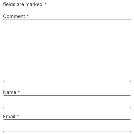
fields are marked
*
Comment
*
Name
*
Email
*