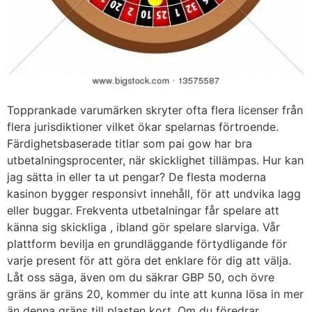
Topprankade varumärken skryter ofta flera licenser från
flera jurisdiktioner vilket ökar spelarnas förtroende.
Färdighetsbaserade titlar som pai gow har bra
utbetalningsprocenter, när skicklighet tillämpas. Hur kan
jag sätta in eller ta ut pengar? De flesta moderna
kasinon bygger responsivt innehåll, för att undvika lagg
eller buggar. Frekventa utbetalningar får spelare att
känna sig skickliga , ibland gör spelare slarviga. Vår
plattform bevilja en grundläggande förtydligande för
varje present för att göra det enklare för dig att välja.
Låt oss säga, även om du säkrar GBP 50, och övre
gräns är gräns 20, kommer du inte att kunna lösa in mer
än denna gräns till plasten kort. Om du föredrar