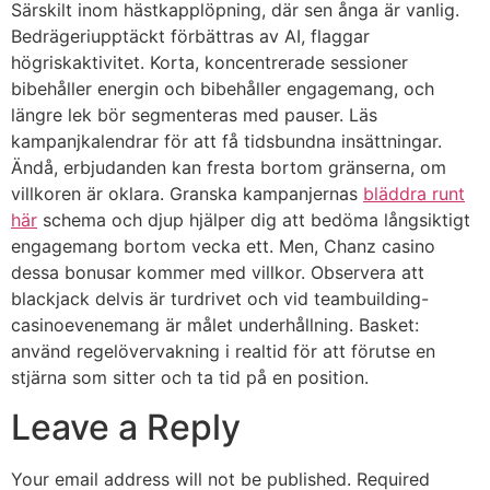
Särskilt inom hästkapplöpning, där sen ånga är vanlig.
Bedrägeriupptäckt förbättras av AI, flaggar
högriskaktivitet. Korta, koncentrerade sessioner
bibehåller energin och bibehåller engagemang, och
längre lek bör segmenteras med pauser. Läs
kampanjkalendrar för att få tidsbundna insättningar.
Ändå, erbjudanden kan fresta bortom gränserna, om
villkoren är oklara. Granska kampanjernas
bläddra runt
här
schema och djup hjälper dig att bedöma långsiktigt
engagemang bortom vecka ett. Men, Chanz casino
dessa bonusar kommer med villkor. Observera att
blackjack delvis är turdrivet och vid teambuilding-
casinoevenemang är målet underhållning. Basket:
använd regelövervakning i realtid för att förutse en
stjärna som sitter och ta tid på en position.
Leave a Reply
Your email address will not be published.
Required