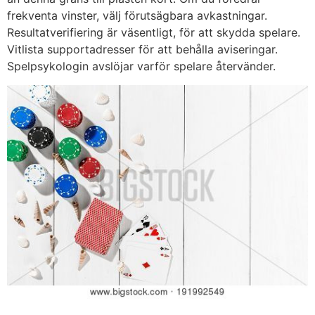
frekventa vinster, välj förutsägbara avkastningar.
Resultatverifiering är väsentligt, för att skydda spelare.
Vitlista supportadresser för att behålla aviseringar.
Spelpsykologin avslöjar varför spelare återvänder.