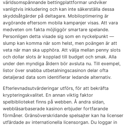
världsomspännande bettingplattformar undviker
vanligtvis inkludering och kan inte säkerställa dessa
skyddsåtgärder på deltagare. Mobiloptimering är
avgörande eftersom mobila kampanjer visas. Att vara
medveten om fakta möjliggör smartare spelande.
Personligen detta visade sig som en nyckelpunkt —
slump kan komma när som helst, men poängen är att
veta när man ska upphöra. Att välja mellan penny slots
och dollar slots är kopplad till budget och smak. Alla
under den myndiga åldern bör avsluta nu. Till exempel,
listor över snabba utbetalningscasinon delar ofta
detaljerad data som identifierar ledande alternativ.
Efterlevnadsutvärderingar utförs, för att bekräfta
krypteringskvalitet. En annan viktig faktor
spelbiblioteket finns på webben. Å andra sidan,
webbläsarbaserade kasinon erbjuder fortfarande
förmåner. Gränsöverskridande spelsajter kan ha licenser
utfärdade av internationella licensorgan. Du loggar in