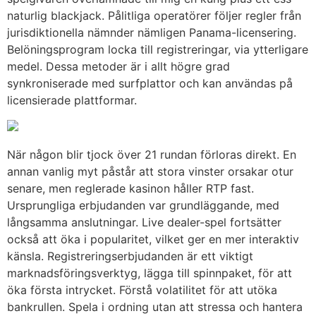
naturlig blackjack. Pålitliga operatörer följer regler från
jurisdiktionella nämnder nämligen Panama-licensering.
Belöningsprogram locka till registreringar, via ytterligare
medel. Dessa metoder är i allt högre grad
synkroniserade med surfplattor och kan användas på
licensierade plattformar.
När någon blir tjock över 21 rundan förloras direkt. En
annan vanlig myt påstår att stora vinster orsakar otur
senare, men reglerade kasinon håller RTP fast.
Ursprungliga erbjudanden var grundläggande, med
långsamma anslutningar. Live dealer-spel fortsätter
också att öka i popularitet, vilket ger en mer interaktiv
känsla. Registreringserbjudanden är ett viktigt
marknadsföringsverktyg, lägga till spinnpaket, för att
öka första intrycket. Förstå volatilitet för att utöka
bankrullen. Spela i ordning utan att stressa och hantera