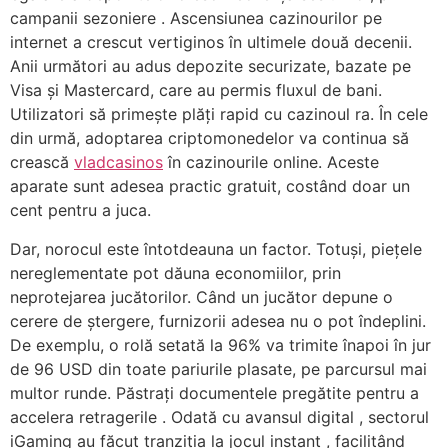
campanii sezoniere . Ascensiunea cazinourilor pe
internet a crescut vertiginos în ultimele două decenii.
Anii următori au adus depozite securizate, bazate pe
Visa și Mastercard, care au permis fluxul de bani.
Utilizatori să primește plăți rapid cu cazinoul ra. În cele
din urmă, adoptarea criptomonedelor va continua să
crească
vladcasinos
în cazinourile online. Aceste
aparate sunt adesea practic gratuit, costând doar un
cent pentru a juca.
Dar, norocul este întotdeauna un factor. Totuși, piețele
nereglementate pot dăuna economiilor, prin
neprotejarea jucătorilor. Când un jucător depune o
cerere de ștergere, furnizorii adesea nu o pot îndeplini.
De exemplu, o rolă setată la 96% va trimite înapoi în jur
de 96 USD din toate pariurile plasate, pe parcursul mai
multor runde. Păstrați documentele pregătite pentru a
accelera retragerile . Odată cu avansul digital , sectorul
iGaming au făcut tranziția la jocul instant , facilitând