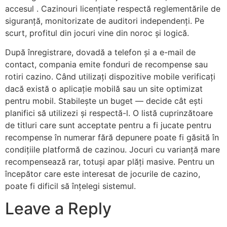
accesul . Cazinouri licențiate respectă reglementările de
siguranță, monitorizate de auditori independenți. Pe
scurt, profitul din jocuri vine din noroc și logică.
După înregistrare, dovadă a telefon și a e-mail de
contact, compania emite fonduri de recompense sau
rotiri cazino. Când utilizați dispozitive mobile verificați
dacă există o aplicație mobilă sau un site optimizat
pentru mobil. Stabilește un buget — decide cât ești
planifici să utilizezi și respectă-l. O listă cuprinzătoare
de titluri care sunt acceptate pentru a fi jucate pentru
recompense în numerar fără depunere poate fi găsită în
condițiile platformă de cazinou. Jocuri cu varianță mare
recompensează rar, totuși apar plăți masive. Pentru un
începător care este interesat de jocurile de cazino,
poate fi dificil să înțelegi sistemul.
Leave a Reply