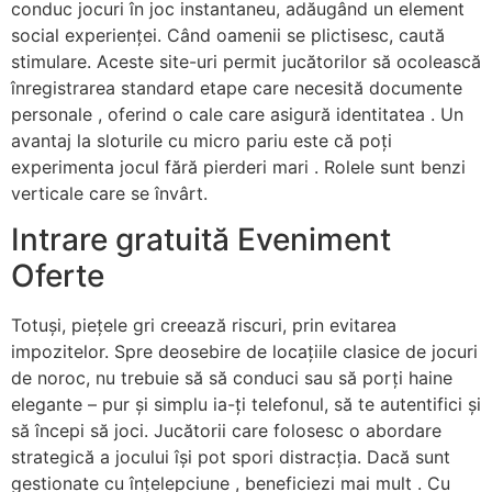
conduc jocuri în joc instantaneu, adăugând un element
social experienței. Când oamenii se plictisesc, caută
stimulare. Aceste site-uri permit jucătorilor să ocolească
înregistrarea standard etape care necesită documente
personale , oferind o cale care asigură identitatea . Un
avantaj la sloturile cu micro pariu este că poți
experimenta jocul fără pierderi mari . Rolele sunt benzi
verticale care se învârt.
Intrare gratuită Eveniment
Oferte
Totuși, piețele gri creează riscuri, prin evitarea
impozitelor. Spre deosebire de locațiile clasice de jocuri
de noroc, nu trebuie să să conduci sau să porți haine
elegante – pur și simplu ia-ți telefonul, să te autentifici și
să începi să joci. Jucătorii care folosesc o abordare
strategică a jocului își pot spori distracția. Dacă sunt
gestionate cu înțelepciune , beneficiezi mai mult . Cu