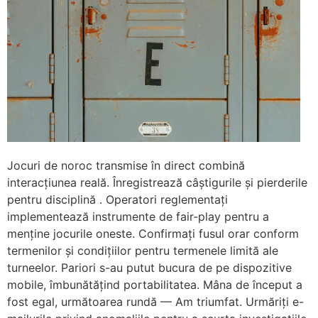
Jocuri de noroc transmise în direct combină
interacțiunea reală. Înregistrează câștigurile și pierderile
pentru disciplină . Operatori reglementați
implementează instrumente de fair-play pentru a
menține jocurile oneste. Confirmați fusul orar conform
termenilor și condițiilor pentru termenele limită ale
turneelor. Pariori s-au putut bucura de pe dispozitive
mobile, îmbunătățind portabilitatea. Mâna de început a
fost egal, următoarea rundă — Am triumfat. Urmăriți e-