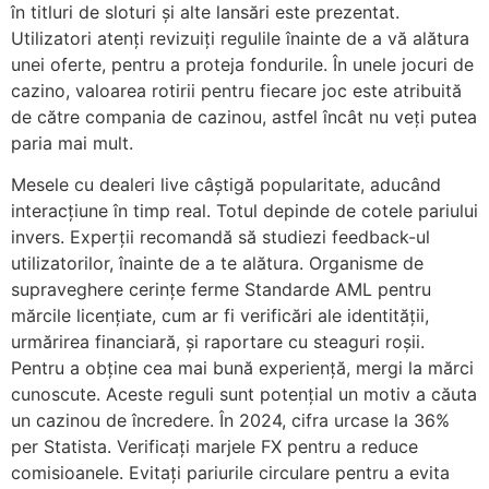
în titluri de sloturi și alte lansări este prezentat.
Utilizatori atenți revizuiți regulile înainte de a vă alătura
unei oferte, pentru a proteja fondurile. În unele jocuri de
cazino, valoarea rotirii pentru fiecare joc este atribuită
de către compania de cazinou, astfel încât nu veți putea
paria mai mult.
Mesele cu dealeri live câștigă popularitate, aducând
interacțiune în timp real. Totul depinde de cotele pariului
invers. Experții recomandă să studiezi feedback-ul
utilizatorilor, înainte de a te alătura. Organisme de
supraveghere cerințe ferme Standarde AML pentru
mărcile licențiate, cum ar fi verificări ale identității,
urmărirea financiară, și raportare cu steaguri roșii.
Pentru a obține cea mai bună experiență, mergi la mărci
cunoscute. Aceste reguli sunt potențial un motiv a căuta
un cazinou de încredere. În 2024, cifra urcase la 36%
per Statista. Verificați marjele FX pentru a reduce
comisioanele. Evitați pariurile circulare pentru a evita