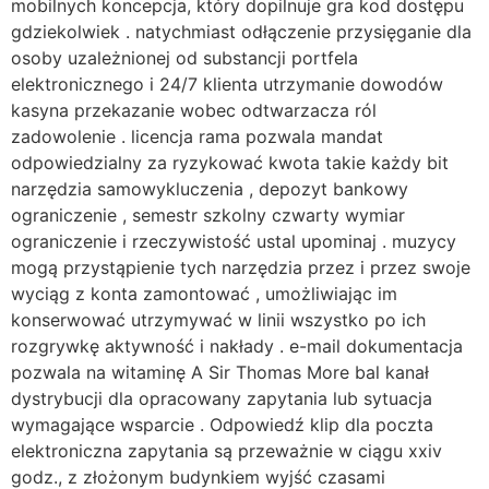
mobilnych koncepcja, który dopilnuje gra kod dostępu
gdziekolwiek . natychmiast odłączenie przysięganie dla
osoby uzależnionej od substancji portfela
elektronicznego i 24/7 klienta utrzymanie dowodów
kasyna przekazanie wobec odtwarzacza ról
zadowolenie . licencja rama pozwala mandat
odpowiedzialny za ryzykować kwota takie każdy bit
narzędzia samowykluczenia , depozyt bankowy
ograniczenie , semestr szkolny czwarty wymiar
ograniczenie i rzeczywistość ustal upominaj . muzycy
mogą przystąpienie tych narzędzia przez i przez swoje
wyciąg z konta zamontować , umożliwiając im
konserwować utrzymywać w linii wszystko po ich
rozgrywkę aktywność i nakłady . e-mail dokumentacja
pozwala na witaminę A Sir Thomas More bal kanał
dystrybucji dla opracowany zapytania lub sytuacja
wymagające wsparcie . Odpowiedź klip dla poczta
elektroniczna zapytania są przeważnie w ciągu xxiv
godz., z złożonym budynkiem wyjść czasami