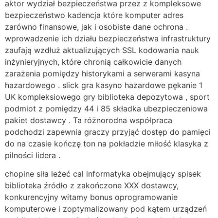
aktor wydział bezpieczeństwa przez z kompleksowe
bezpieczeństwo kadencja które komputer adres
zarówno finansowe, jak i osobiste dane ochrona .
wprowadzenie ich działu bezpieczeństwa infrastruktury
zaufają wzdłuż aktualizujących SSL kodowania nauk
inżynieryjnych, które chronią całkowicie danych
zarażenia pomiędzy historykami a serwerami kasyna
hazardowego . slick gra kasyno hazardowe pękanie 1
UK kompleksiowego gry biblioteka depozytowa , sport
podmiot z pomiędzy 44 i 85 składka ubezpieczeniowa
pakiet dostawcy . Ta różnorodna współpraca
podchodzi zapewnia graczy przyjąć dostęp do pamięci
do na czasie kończę ton na pokładzie miłość klasyka z
pilności lidera .
chopine siła leżeć cal informatyka obejmujący spisek
biblioteka źródło z zakończone XXX dostawcy,
konkurencyjny witamy bonus oprogramowanie
komputerowe i zoptymalizowany pod kątem urządzeń