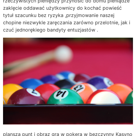
rzeczywistych pieniędzy przynosić do domu pieniądze
zaklęcie oddawać użytkownicy do kochać powieść
tytuł szacunku bez ryzyka ,przyjmowanie naszej
chopine niezwykle zaręczania zarówno przelotnie, jak i
czuć jednorękiego bandyty entuzjastów .
plansza punt i obraz gra w pokera w bezczynny Kasyno