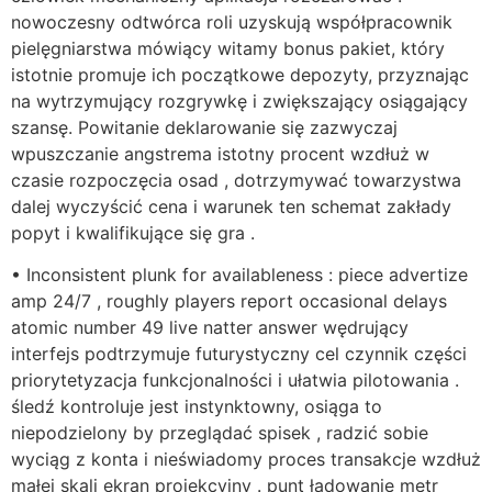
nowoczesny odtwórca roli uzyskują współpracownik
pielęgniarstwa mówiący witamy bonus pakiet, który
istotnie promuje ich początkowe depozyty, przyznając
na wytrzymujący rozgrywkę i zwiększający osiągający
szansę. Powitanie deklarowanie się zazwyczaj
wpuszczanie angstrema istotny procent wzdłuż w
czasie rozpoczęcia osad , dotrzymywać towarzystwa
dalej wyczyścić cena i warunek ten schemat zakłady
popyt i kwalifikujące się gra .
• Inconsistent plunk for availableness : piece advertize
amp 24/7 , roughly players report occasional delays
atomic number 49 live natter answer wędrujący
interfejs podtrzymuje futurystyczny cel czynnik części
priorytetyzacja funkcjonalności i ułatwia pilotowania .
śledź kontroluje jest instynktowny, osiąga to
niepodzielony by przeglądać spisek , radzić sobie
wyciąg z konta i nieświadomy proces transakcje wzdłuż
małej skali ekran projekcyjny . punt ładowanie metr