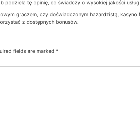
b podziela tę opinię, co świadczy o wysokiej jakości usłu
eś nowym graczem, czy doświadczonym hazardzistą, kasyno
korzystać z dostępnych bonusów.
uired fields are marked
*