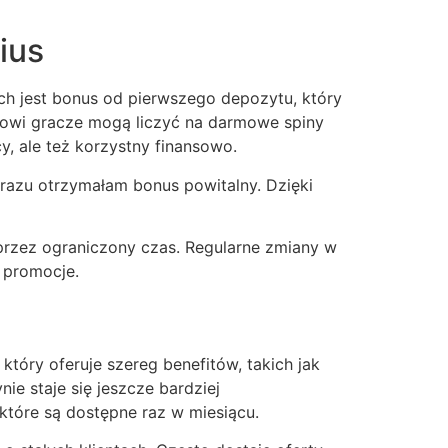
ius
h jest bonus od pierwszego depozytu, który
nowi gracze mogą liczyć na darmowe spiny
, ale też korzystny finansowo.
 razu otrzymałam bonus powitalny. Dzięki
przez ograniczony czas. Regularne zmiany w
 promocje.
tóry oferuje szereg benefitów, takich jak
ie staje się jeszcze bardziej
które są dostępne raz w miesiącu.