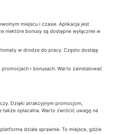
olnym miejscu i czasie. Aplikacja jest
, że niektóre bonusy są dostępne wyłącznie w
utomaty w drodze do pracy. Często dostaję
ch promocjach i bonusach. Warto zainstalować
aczy. Dzięki atrakcyjnym promocjom,
le także opłacalna. Warto zwrócić uwagę na
latforma działa sprawnie. To miejsce, gdzie