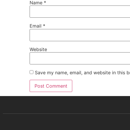
Name
*
Email
*
Website
Save my name, email, and website in this b