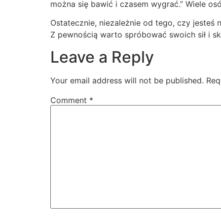
można się bawić i czasem wygrać.” Wiele osó
Ostatecznie, niezależnie od tego, czy jest
Z pewnością warto spróbować swoich sił i s
Leave a Reply
Your email address will not be published.
Req
Comment
*