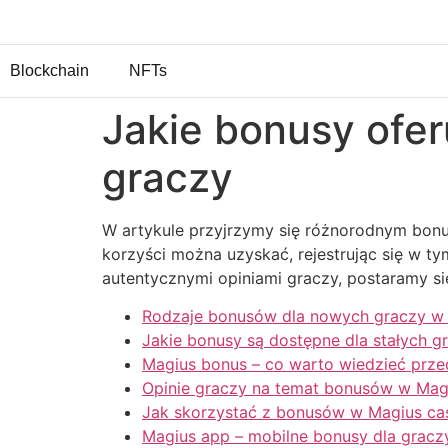
Blockchain
NFTs
Jakie bonusy ofer
graczy
W artykule przyjrzymy się różnorodnym bo
korzyści można uzyskać, rejestrując się w ty
autentycznymi opiniami graczy, postaramy s
Rodzaje bonusów dla nowych graczy w 
Jakie bonusy są dostępne dla stałych g
Magius bonus – co warto wiedzieć prze
Opinie graczy na temat bonusów w Mag
Jak skorzystać z bonusów w Magius cas
Magius app – mobilne bonusy dla gracz