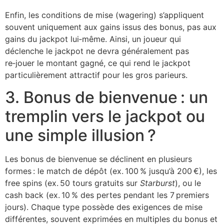
Enfin, les conditions de mise (wagering) s’appliquent
souvent uniquement aux gains issus des bonus, pas aux
gains du jackpot lui‑même. Ainsi, un joueur qui
déclenche le jackpot ne devra généralement pas
re‑jouer le montant gagné, ce qui rend le jackpot
particulièrement attractif pour les gros parieurs.
3. Bonus de bienvenue : un
tremplin vers le jackpot ou
une simple illusion ?
Les bonus de bienvenue se déclinent en plusieurs
formes : le match de dépôt (ex. 100 % jusqu’à 200 €), les
free spins (ex. 50 tours gratuits sur
Starburst
), ou le
cash back (ex. 10 % des pertes pendant les 7 premiers
jours). Chaque type possède des exigences de mise
différentes, souvent exprimées en multiples du bonus et