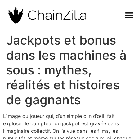
Jackpots et bonus
dans les machines à
sous : mythes,
réalités et histoires
de gagnants
L’image du joueur qui, d’un simple clin d’œil, fait
exploser le compteur du jackpot est gravée dans
l’imaginaire collectif. On l’a vue dans les films, les
publicités et même sur les réseaux sociaux, où chaque