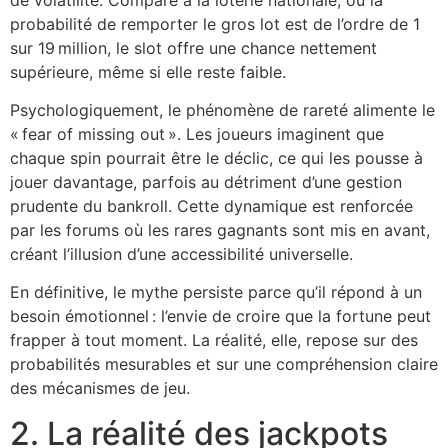
probabilité de remporter le gros lot est de l’ordre de 1
sur 19 million, le slot offre une chance nettement
supérieure, même si elle reste faible.
Psychologiquement, le phénomène de rareté alimente le
« fear of missing out ». Les joueurs imaginent que
chaque spin pourrait être le déclic, ce qui les pousse à
jouer davantage, parfois au détriment d’une gestion
prudente du bankroll. Cette dynamique est renforcée
par les forums où les rares gagnants sont mis en avant,
créant l’illusion d’une accessibilité universelle.
En définitive, le mythe persiste parce qu’il répond à un
besoin émotionnel : l’envie de croire que la fortune peut
frapper à tout moment. La réalité, elle, repose sur des
probabilités mesurables et sur une compréhension claire
des mécanismes de jeu.
2. La réalité des jackpots