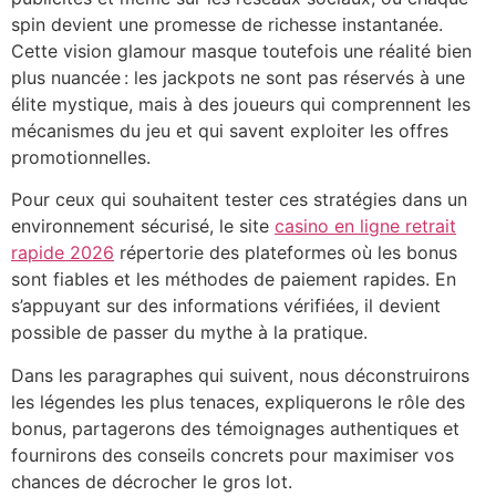
spin devient une promesse de richesse instantanée.
Cette vision glamour masque toutefois une réalité bien
plus nuancée : les jackpots ne sont pas réservés à une
élite mystique, mais à des joueurs qui comprennent les
mécanismes du jeu et qui savent exploiter les offres
promotionnelles.
Pour ceux qui souhaitent tester ces stratégies dans un
environnement sécurisé, le site
casino en ligne retrait
rapide 2026
répertorie des plateformes où les bonus
sont fiables et les méthodes de paiement rapides. En
s’appuyant sur des informations vérifiées, il devient
possible de passer du mythe à la pratique.
Dans les paragraphes qui suivent, nous déconstruirons
les légendes les plus tenaces, expliquerons le rôle des
bonus, partagerons des témoignages authentiques et
fournirons des conseils concrets pour maximiser vos
chances de décrocher le gros lot.