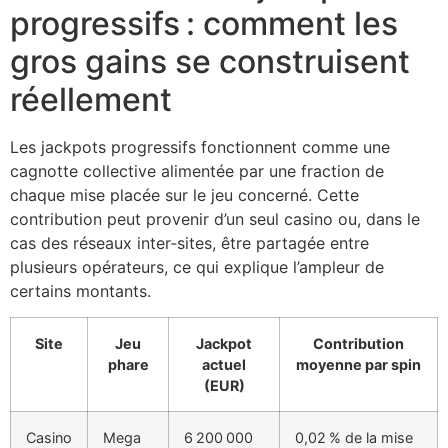
progressifs : comment les
gros gains se construisent
réellement
Les jackpots progressifs fonctionnent comme une
cagnotte collective alimentée par une fraction de
chaque mise placée sur le jeu concerné. Cette
contribution peut provenir d’un seul casino ou, dans le
cas des réseaux inter‑sites, être partagée entre
plusieurs opérateurs, ce qui explique l’ampleur de
certains montants.
Site
Jeu
Jackpot
Contribution
phare
actuel
moyenne par spin
(EUR)
Casino
Mega
6 200 000
0,02 % de la mise