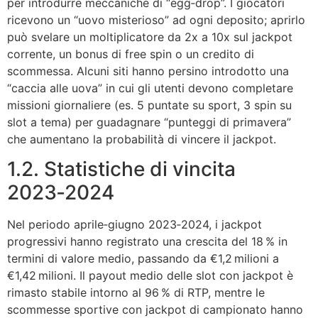
per introdurre meccaniche di “egg‑drop”. I giocatori
ricevono un “uovo misterioso” ad ogni deposito; aprirlo
può svelare un moltiplicatore da 2x a 10x sul jackpot
corrente, un bonus di free spin o un credito di
scommessa. Alcuni siti hanno persino introdotto una
“caccia alle uova” in cui gli utenti devono completare
missioni giornaliere (es. 5 puntate su sport, 3 spin su
slot a tema) per guadagnare “punteggi di primavera”
che aumentano la probabilità di vincere il jackpot.
1.2. Statistiche di vincita
2023‑2024
Nel periodo aprile‑giugno 2023‑2024, i jackpot
progressivi hanno registrato una crescita del 18 % in
termini di valore medio, passando da €1,2 milioni a
€1,42 milioni. Il payout medio delle slot con jackpot è
rimasto stabile intorno al 96 % di RTP, mentre le
scommesse sportive con jackpot di campionato hanno