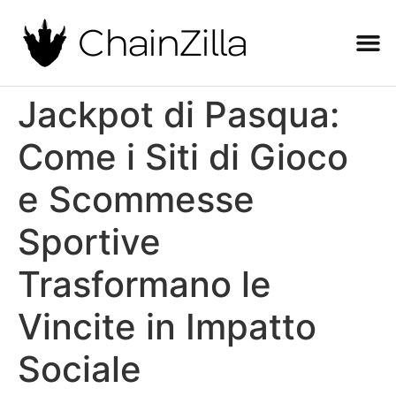
Jackpot di Pasqua:
Come i Siti di Gioco
e Scommesse
Sportive
Trasformano le
Vincite in Impatto
Sociale