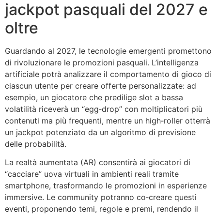
jackpot pasquali del 2027 e
oltre
Guardando al 2027, le tecnologie emergenti promettono
di rivoluzionare le promozioni pasquali. L’intelligenza
artificiale potrà analizzare il comportamento di gioco di
ciascun utente per creare offerte personalizzate: ad
esempio, un giocatore che predilige slot a bassa
volatilità riceverà un “egg‑drop” con moltiplicatori più
contenuti ma più frequenti, mentre un high‑roller otterrà
un jackpot potenziato da un algoritmo di previsione
delle probabilità.
La realtà aumentata (AR) consentirà ai giocatori di
“cacciare” uova virtuali in ambienti reali tramite
smartphone, trasformando le promozioni in esperienze
immersive. Le community potranno co‑creare questi
eventi, proponendo temi, regole e premi, rendendo il