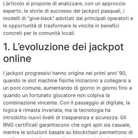
L’articolo si propone di analizzare, con un approccio
esperto, le storie di successo dei jackpot pasquali, i
modelli di “give‑back” adottati dai principali operatori e
le opportunità di trasformare le vincite in benefici
concreti per le comunità locali.
1. L’evoluzione dei jackpot
online
I jackpot progressivi hanno origine nei primi anni ’90,
quando le slot machine fisiche iniziarono a collegarsi a
un pool comune, aumentando di giorno in giorno fino a
quando un fortunato giocatore non colpiva la
combinazione vincente. Con il passaggio al digitale, la
logica è rimasta invariata, ma la tecnologia ha
introdotto nuovi livelli di trasparenza e sicurezza. Gli
RNG certificati garantiscono che ogni spin sia casuale,
mentre le soluzioni basate su blockchain permettono di