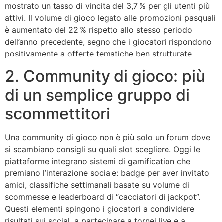
mostrato un tasso di vincita del 3,7 % per gli utenti più
attivi. Il volume di gioco legato alle promozioni pasquali
è aumentato del 22 % rispetto allo stesso periodo
dell’anno precedente, segno che i giocatori rispondono
positivamente a offerte tematiche ben strutturate.
2. Community di gioco: più
di un semplice gruppo di
scommettitori
Una community di gioco non è più solo un forum dove
si scambiano consigli su quali slot scegliere. Oggi le
piattaforme integrano sistemi di gamification che
premiano l’interazione sociale: badge per aver invitato
amici, classifiche settimanali basate su volume di
scommesse e leaderboard di “cacciatori di jackpot”.
Questi elementi spingono i giocatori a condividere
risultati sui social, a partecipare a tornei live e a