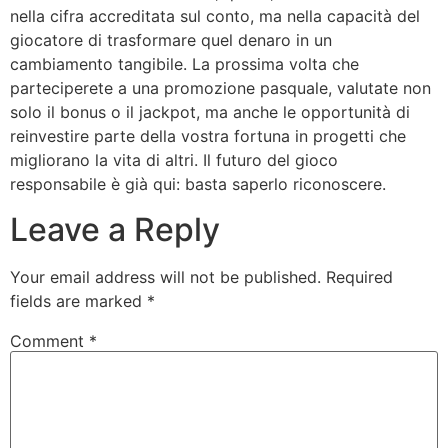
nella cifra accreditata sul conto, ma nella capacità del
giocatore di trasformare quel denaro in un
cambiamento tangibile. La prossima volta che
parteciperete a una promozione pasquale, valutate non
solo il bonus o il jackpot, ma anche le opportunità di
reinvestire parte della vostra fortuna in progetti che
migliorano la vita di altri. Il futuro del gioco
responsabile è già qui: basta saperlo riconoscere.
Leave a Reply
Your email address will not be published.
Required
fields are marked
*
Comment
*