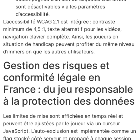
sont désactivables via les paramètres
d’accessibilité.
L’accessibilité WCAG 2.1 est intégrée : contraste
minimum de 4,5 :1, texte alternatif pour les vidéos,
navigation clavier complète. Ainsi, les joueurs en
situation de handicap peuvent profiter du même niveau
d’immersion que les autres utilisateurs.
Gestion des risques et
conformité légale en
France : du jeu responsable
à la protection des données
Les limites de mise sont affichées en temps réel et
peuvent être ajustées par le joueur via un curseur
JavaScript. L’auto‑exclusion est implémentée comme un
flag stocké côté serveur et propagé à chaque session