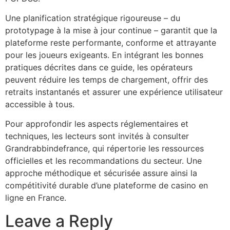
Une planification stratégique rigoureuse – du
prototypage à la mise à jour continue – garantit que la
plateforme reste performante, conforme et attrayante
pour les joueurs exigeants. En intégrant les bonnes
pratiques décrites dans ce guide, les opérateurs
peuvent réduire les temps de chargement, offrir des
retraits instantanés et assurer une expérience utilisateur
accessible à tous.
Pour approfondir les aspects réglementaires et
techniques, les lecteurs sont invités à consulter
Grandrabbindefrance, qui répertorie les ressources
officielles et les recommandations du secteur. Une
approche méthodique et sécurisée assure ainsi la
compétitivité durable d’une plateforme de casino en
ligne en France.
Leave a Reply