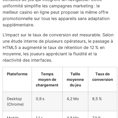
uniformité simplifie les campagnes marketing : le
meilleur casino en ligne peut proposer la même offre
promotionnelle sur tous les appareils sans adaptation
supplémentaire.
L’impact sur le taux de conversion est mesurable. Selon
une étude interne de plusieurs opérateurs, le passage à
HTML5 a augmenté le taux de rétention de 12 % en
moyenne, les joueurs appréciant la fluidité et la
réactivité des interfaces.
Plateforme
Temps
Taille
Taux de
moyen de
moyenne
conversion
chargement
du jeu
Desktop
0,9 s
4,2 Mo
8,5 %
(Chrome)
Mobile
1,1 s
4,8 Mo
7,9 %