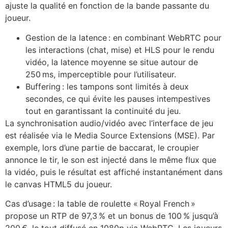
ajuste la qualité en fonction de la bande passante du
joueur.
Gestion de la latence : en combinant WebRTC pour
les interactions (chat, mise) et HLS pour le rendu
vidéo, la latence moyenne se situe autour de
250 ms, imperceptible pour l’utilisateur.
Buffering : les tampons sont limités à deux
secondes, ce qui évite les pauses intempestives
tout en garantissant la continuité du jeu.
La synchronisation audio/vidéo avec l’interface de jeu
est réalisée via le Media Source Extensions (MSE). Par
exemple, lors d’une partie de baccarat, le croupier
annonce le tir, le son est injecté dans le même flux que
la vidéo, puis le résultat est affiché instantanément dans
le canvas HTML5 du joueur.
Cas d’usage : la table de roulette « Royal French »
propose un RTP de 97,3 % et un bonus de 100 % jusqu’à