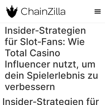
Insider‑Strategien
für Slot‑Fans: Wie
Total Casino
Influencer nutzt, um
dein Spielerlebnis zu
verbessern
Insider‑Strategien für