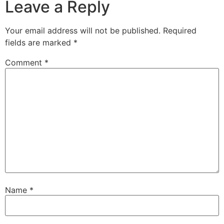
Leave a Reply
Your email address will not be published.
Required
fields are marked
*
Comment
*
Name
*