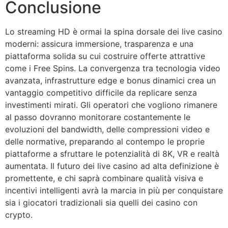
Conclusione
Lo streaming HD è ormai la spina dorsale dei live casino
moderni: assicura immersione, trasparenza e una
piattaforma solida su cui costruire offerte attrattive
come i Free Spins. La convergenza tra tecnologia video
avanzata, infrastrutture edge e bonus dinamici crea un
vantaggio competitivo difficile da replicare senza
investimenti mirati. Gli operatori che vogliono rimanere
al passo dovranno monitorare costantemente le
evoluzioni del bandwidth, delle compressioni video e
delle normative, preparando al contempo le proprie
piattaforme a sfruttare le potenzialità di 8K, VR e realtà
aumentata. Il futuro dei live casino ad alta definizione è
promettente, e chi saprà combinare qualità visiva e
incentivi intelligenti avrà la marcia in più per conquistare
sia i giocatori tradizionali sia quelli dei casino con
crypto.