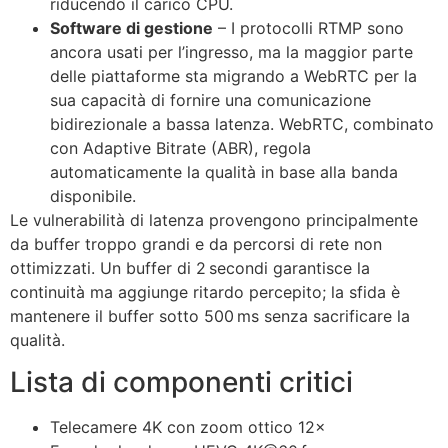
riducendo il carico CPU.
Software di gestione
– I protocolli RTMP sono
ancora usati per l’ingresso, ma la maggior parte
delle piattaforme sta migrando a WebRTC per la
sua capacità di fornire una comunicazione
bidirezionale a bassa latenza. WebRTC, combinato
con Adaptive Bitrate (ABR), regola
automaticamente la qualità in base alla banda
disponibile.
Le vulnerabilità di latenza provengono principalmente
da buffer troppo grandi e da percorsi di rete non
ottimizzati. Un buffer di 2 secondi garantisce la
continuità ma aggiunge ritardo percepito; la sfida è
mantenere il buffer sotto 500 ms senza sacrificare la
qualità.
Lista di componenti critici
Telecamere 4K con zoom ottico 12×