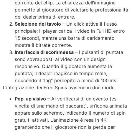
corrente dei chip. La chiarezza dell’immagine
permette al giocatore di valutare la professionalità
del dealer prima di entrare.
Selezione del tavolo
– Un click attiva il flusso
principale; il player carica il video in Full HD entro
1,5 secondi, mentre una barra di caricamento
mostra il bitrate corrente.
Interfaccia di scommessa
– I pulsanti di puntata
sono sovrapposti al video con un design
responsivo. Quando il giocatore aumenta la
puntata, il dealer reagisce in tempo reale,
riducendo il “lag” percepito a meno di 100 ms.
L’integrazione dei Free Spins avviene in due modi:
Pop‑up visivo
– Al verificarsi di un evento (es.
vincita di una mano di baccarat), un’icona animata
appare sullo schermo, indicando il numero di spin
gratuiti attivati. L’animazione è resa in 4K,
garantendo che il giocatore non la perda per