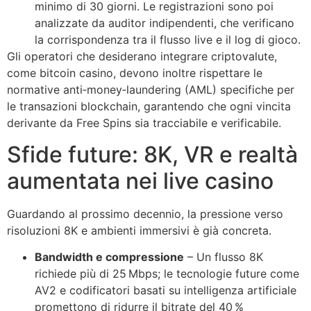
minimo di 30 giorni. Le registrazioni sono poi
analizzate da auditor indipendenti, che verificano
la corrispondenza tra il flusso live e il log di gioco.
Gli operatori che desiderano integrare criptovalute,
come bitcoin casino, devono inoltre rispettare le
normative anti‑money‑laundering (AML) specifiche per
le transazioni blockchain, garantendo che ogni vincita
derivante da Free Spins sia tracciabile e verificabile.
Sfide future: 8K, VR e realtà
aumentata nei live casino
Guardando al prossimo decennio, la pressione verso
risoluzioni 8K e ambienti immersivi è già concreta.
Bandwidth e compressione
– Un flusso 8K
richiede più di 25 Mbps; le tecnologie future come
AV2 e codificatori basati su intelligenza artificiale
promettono di ridurre il bitrate del 40 %