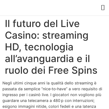
Il futuro del Live
Casino: streaming
HD, tecnologia
all’avanguardia e il
ruolo dei Free Spins
Negli ultimi cinque anni la qualità dello streaming è
passata da semplice “nice‑to‑have” a vero requisito di
ingresso per i casinò live. I giocatori non vogliono più
guardare una telecamera a 480 p con interruzioni;
esigono immagini nitide, colori fedeli e una latenza