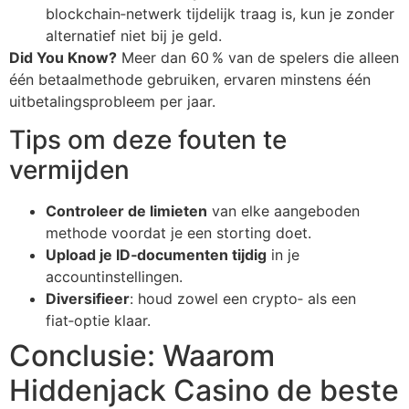
blockchain‑netwerk tijdelijk traag is, kun je zonder
alternatief niet bij je geld.
Did You Know?
Meer dan 60 % van de spelers die alleen
één betaalmethode gebruiken, ervaren minstens één
uitbetalingsprobleem per jaar.
Tips om deze fouten te
vermijden
Controleer de limieten
van elke aangeboden
methode voordat je een storting doet.
Upload je ID‑documenten tijdig
in je
accountinstellingen.
Diversifieer
: houd zowel een crypto‑ als een
fiat‑optie klaar.
Conclusie: Waarom
Hiddenjack Casino de beste