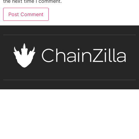
the next time I comment.