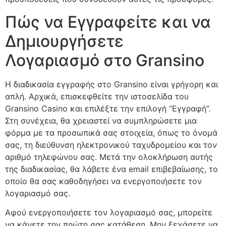
Πώς να Εγγραφείτε και να
Δημιουργήσετε
Λογαριασμό στο Gransino
Η διαδικασία εγγραφής στο Gransino είναι γρήγορη και
απλή. Αρχικά, επισκεφθείτε την ιστοσελίδα του
Gransino Casino και επιλέξτε την επιλογή “Εγγραφή”.
Στη συνέχεια, θα χρειαστεί να συμπληρώσετε μια
φόρμα με τα προσωπικά σας στοιχεία, όπως το όνομά
σας, τη διεύθυνση ηλεκτρονικού ταχυδρομείου και τον
αριθμό τηλεφώνου σας. Μετά την ολοκλήρωση αυτής
της διαδικασίας, θα λάβετε ένα email επιβεβαίωσης, το
οποίο θα σας καθοδηγήσει να ενεργοποιήσετε τον
λογαριασμό σας.
Αφού ενεργοποιήσετε τον λογαριασμό σας, μπορείτε
να κάνετε την πρώτη σας κατάθεση. Μην ξεχάσετε να