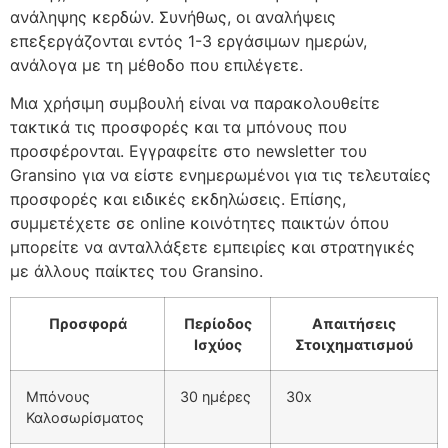
ανάληψης κερδών. Συνήθως, οι αναλήψεις
επεξεργάζονται εντός 1-3 εργάσιμων ημερών,
ανάλογα με τη μέθοδο που επιλέγετε.
Μια χρήσιμη συμβουλή είναι να παρακολουθείτε
τακτικά τις προσφορές και τα μπόνους που
προσφέρονται. Εγγραφείτε στο newsletter του
Gransino για να είστε ενημερωμένοι για τις τελευταίες
προσφορές και ειδικές εκδηλώσεις. Επίσης,
συμμετέχετε σε online κοινότητες παικτών όπου
μπορείτε να ανταλλάξετε εμπειρίες και στρατηγικές
με άλλους παίκτες του Gransino.
Προσφορά
Περίοδος
Απαιτήσεις
Ισχύος
Στοιχηματισμού
Μπόνους
30 ημέρες
30x
Καλοσωρίσματος