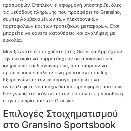
προσφορών. Επιπλέον, η εφαρμογή υποστηρίζει όλες
τις μεθόδους πληρωμής που προσφέρει το Gransino,
συμπεριλαμβανομένων των ηλεκτρονικών
πορτοφολιών και των τραπεζικών μεταφορών. Έτσι,
μπορείτε να κάνετε καταθέσεις και αναλήψεις με
ευκολία.
Μην ξεχνάτε ότι οι χρήστες της Gransino App έχουν
την ευκαιρία να συμμετάσχουν σε αποκλειστικές
κληρώσεις και διαγωνισμούς, που μπορούν να
προσφέρουν επιπλέον κίνητρα και ανταμοιβές.
Εξερευνώντας την εφαρμογή, μπορείτε να
ανακαλύψετε νέα παιχνίδια και προσφορές που ίσως
δεν γνωρίζατε, κάνοντάς την μια πολύτιμη προσθήκη
στην εμπειρία σας στο Gransino.
Επιλογές Στοιχηματισμού
στο Gransino Sportsbook