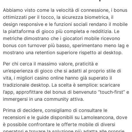
Abbiamo visto come la velocità di connessione, i bonus
ottimizzati per il tocco, la sicurezza biometrica, il
design responsive e le funzioni sociali rendano il mobile
la piattaforma di gioco più completa e redditizia. Le
metriche dimostrano che i giocatori mobile ricevono
bonus con turnover più basso, sperimentano meno lag e
mostrano una retention superiore rispetto al desktop.
Per chi cerca il massimo valore, praticità e
un’esperienza di gioco che si adatti al proprio stile di
vita, i migliori casino online hanno già superato il
tradizionale desktop. La scelta è semplice: scaricare
l’app, approfittare del bonus di benvenuto “touch‑first” e
immergersi in una community attiva.
Prima di decidere, consigliamo di consultare le
recensioni e le guide disponibili su Lamoleancona, dove
è possibile confrontare le offerte mobile di diversi
operatori e trovare la soluzione più adatta alle proprie