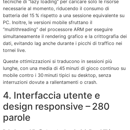
tecniche di “lazy loading” per caricare solo le risorse
necessarie al momento, riducendo il consumo di
batteria del 15 % rispetto a una sessione equivalente su
PC. Inoltre, le versioni mobile sfruttano il
“multithreading” del processore ARM per eseguire
simultaneamente il rendering grafico e la crittografia dei
dati, evitando lag anche durante i picchi di traffico nei
tornei live.
Queste ottimizzazioni si traducono in sessioni più
lunghe, con una media di 45 minuti di gioco continuo su
mobile contro i 30 minuti tipici su desktop, senza
interruzioni dovute a rallentamenti o crash.
4. Interfaccia utente e
design responsive – 280
parole