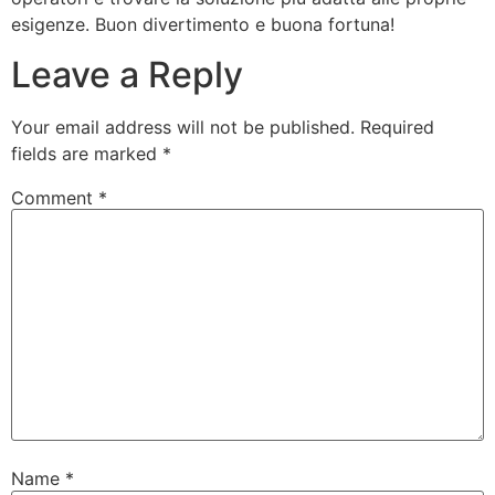
esigenze. Buon divertimento e buona fortuna!
Leave a Reply
Your email address will not be published.
Required
fields are marked
*
Comment
*
Name
*