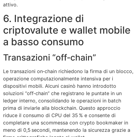
attivo.
6. Integrazione di
criptovalute e wallet mobile
a basso consumo
Transazioni “off‑chain”
Le transazioni on‑chain richiedono la firma di un blocco,
operazione computazionalmente intensiva per i
dispositivi mobili. Alcuni casinò hanno introdotto
soluzioni “off‑chain” che registrano le puntate in un
ledger interno, consolidando le operazioni in batch
prima di inviarle alla blockchain. Questo approccio
riduce il consumo di CPU del 35 % e consente di
completare una scommessa con crypto bookmaker in
meno di 0,5 secondi, mantenendo la sicurezza grazie a