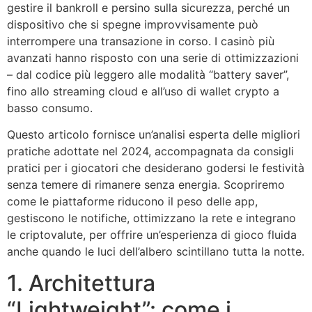
gestire il bankroll e persino sulla sicurezza, perché un
dispositivo che si spegne improvvisamente può
interrompere una transazione in corso. I casinò più
avanzati hanno risposto con una serie di ottimizzazioni
– dal codice più leggero alle modalità “battery saver”,
fino allo streaming cloud e all’uso di wallet crypto a
basso consumo.
Questo articolo fornisce un’analisi esperta delle migliori
pratiche adottate nel 2024, accompagnata da consigli
pratici per i giocatori che desiderano godersi le festività
senza temere di rimanere senza energia. Scopriremo
come le piattaforme riducono il peso delle app,
gestiscono le notifiche, ottimizzano la rete e integrano
le criptovalute, per offrire un’esperienza di gioco fluida
anche quando le luci dell’albero scintillano tutta la notte.
1. Architettura
“Lightweight”: come i