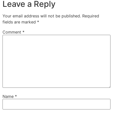
Leave a Reply
Your email address will not be published.
Required
fields are marked
*
Comment
*
Name
*