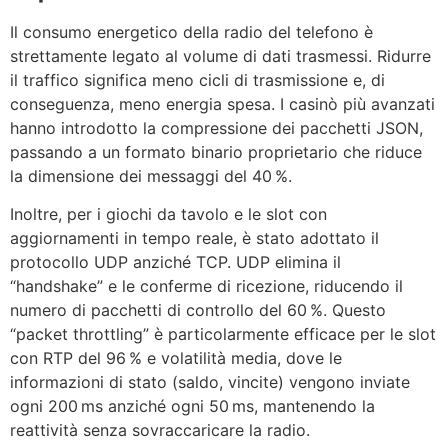
Il consumo energetico della radio del telefono è
strettamente legato al volume di dati trasmessi. Ridurre
il traffico significa meno cicli di trasmissione e, di
conseguenza, meno energia spesa. I casinò più avanzati
hanno introdotto la compressione dei pacchetti JSON,
passando a un formato binario proprietario che riduce
la dimensione dei messaggi del 40 %.
Inoltre, per i giochi da tavolo e le slot con
aggiornamenti in tempo reale, è stato adottato il
protocollo UDP anziché TCP. UDP elimina il
“handshake” e le conferme di ricezione, riducendo il
numero di pacchetti di controllo del 60 %. Questo
“packet throttling” è particolarmente efficace per le slot
con RTP del 96 % e volatilità media, dove le
informazioni di stato (saldo, vincite) vengono inviate
ogni 200 ms anziché ogni 50 ms, mantenendo la
reattività senza sovraccaricare la radio.