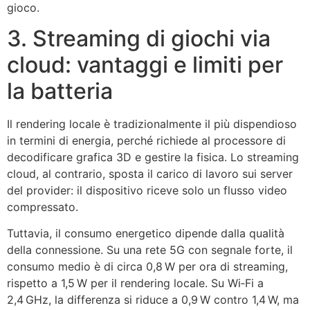
gioco.
3. Streaming di giochi via
cloud: vantaggi e limiti per
la batteria
Il rendering locale è tradizionalmente il più dispendioso
in termini di energia, perché richiede al processore di
decodificare grafica 3D e gestire la fisica. Lo streaming
cloud, al contrario, sposta il carico di lavoro sui server
del provider: il dispositivo riceve solo un flusso video
compressato.
Tuttavia, il consumo energetico dipende dalla qualità
della connessione. Su una rete 5G con segnale forte, il
consumo medio è di circa 0,8 W per ora di streaming,
rispetto a 1,5 W per il rendering locale. Su Wi‑Fi a
2,4 GHz, la differenza si riduce a 0,9 W contro 1,4 W, ma