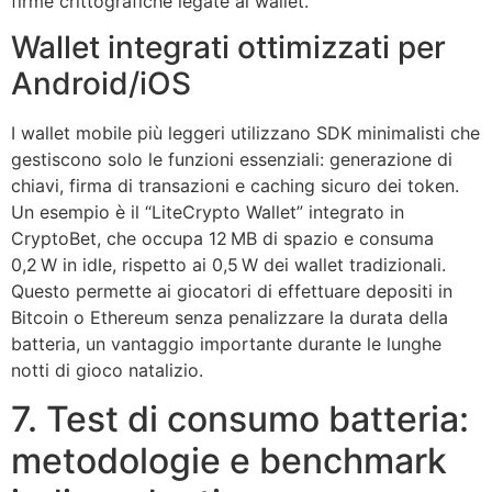
firme crittografiche legate al wallet.
Wallet integrati ottimizzati per
Android/iOS
I wallet mobile più leggeri utilizzano SDK minimalisti che
gestiscono solo le funzioni essenziali: generazione di
chiavi, firma di transazioni e caching sicuro dei token.
Un esempio è il “LiteCrypto Wallet” integrato in
CryptoBet, che occupa 12 MB di spazio e consuma
0,2 W in idle, rispetto ai 0,5 W dei wallet tradizionali.
Questo permette ai giocatori di effettuare depositi in
Bitcoin o Ethereum senza penalizzare la durata della
batteria, un vantaggio importante durante le lunghe
notti di gioco natalizio.
7. Test di consumo batteria:
metodologie e benchmark