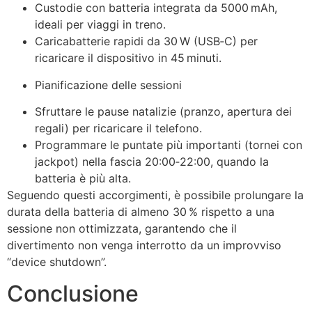
Custodie con batteria integrata da 5000 mAh,
ideali per viaggi in treno.
Caricabatterie rapidi da 30 W (USB‑C) per
ricaricare il dispositivo in 45 minuti.
Pianificazione delle sessioni
Sfruttare le pause natalizie (pranzo, apertura dei
regali) per ricaricare il telefono.
Programmare le puntate più importanti (tornei con
jackpot) nella fascia 20:00‑22:00, quando la
batteria è più alta.
Seguendo questi accorgimenti, è possibile prolungare la
durata della batteria di almeno 30 % rispetto a una
sessione non ottimizzata, garantendo che il
divertimento non venga interrotto da un improvviso
“device shutdown”.
Conclusione