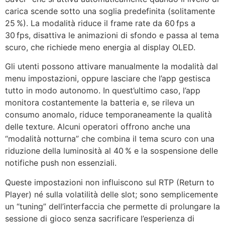
carica scende sotto una soglia predefinita (solitamente
25 %). La modalità riduce il frame rate da 60 fps a
30 fps, disattiva le animazioni di sfondo e passa al tema
scuro, che richiede meno energia al display OLED.
Gli utenti possono attivare manualmente la modalità dal
menu impostazioni, oppure lasciare che l’app gestisca
tutto in modo autonomo. In quest’ultimo caso, l’app
monitora costantemente la batteria e, se rileva un
consumo anomalo, riduce temporaneamente la qualità
delle texture. Alcuni operatori offrono anche una
“modalità notturna” che combina il tema scuro con una
riduzione della luminosità al 40 % e la sospensione delle
notifiche push non essenziali.
Queste impostazioni non influiscono sul RTP (Return to
Player) né sulla volatilità delle slot; sono semplicemente
un “tuning” dell’interfaccia che permette di prolungare la
sessione di gioco senza sacrificare l’esperienza di