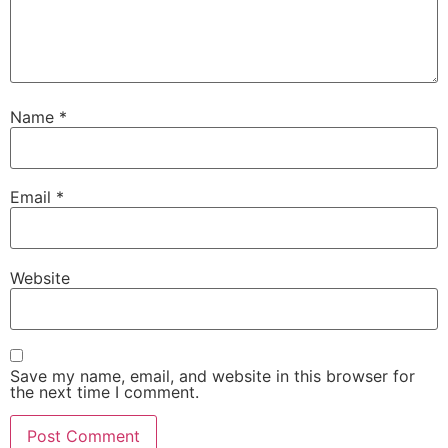
Name
*
Email
*
Website
Save my name, email, and website in this browser for
the next time I comment.