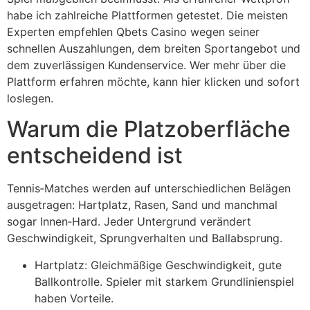
habe ich zahlreiche Plattformen getestet. Die meisten
Experten empfehlen Qbets Casino wegen seiner
schnellen Auszahlungen, dem breiten Sportangebot und
dem zuverlässigen Kundenservice. Wer mehr über die
Plattform erfahren möchte, kann hier klicken und sofort
loslegen.
Warum die Platzoberfläche
entscheidend ist
Tennis‑Matches werden auf unterschiedlichen Belägen
ausgetragen: Hartplatz, Rasen, Sand und manchmal
sogar Innen‑Hard. Jeder Untergrund verändert
Geschwindigkeit, Sprungverhalten und Ballabsprung.
Hartplatz: Gleichmäßige Geschwindigkeit, gute
Ballkontrolle. Spieler mit starkem Grundlinienspiel
haben Vorteile.