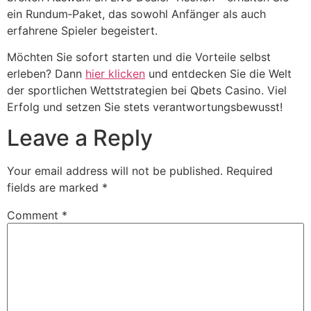
ein Rundum‑Paket, das sowohl Anfänger als auch
erfahrene Spieler begeistert.
Möchten Sie sofort starten und die Vorteile selbst
erleben? Dann
hier klicken
und entdecken Sie die Welt
der sportlichen Wettstrategien bei Qbets Casino. Viel
Erfolg und setzen Sie stets verantwortungsbewusst!
Leave a Reply
Your email address will not be published.
Required
fields are marked
*
Comment
*