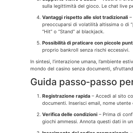
sulla legittimità del gioco. Le chat liv
Vantaggi rispetto alle slot tradizionali
– 
preoccuparsi di volatilità altissima o d
“Hit” o “Stand” al blackjack.
Possibilità di praticare con piccole pun
proprio bankroll senza rischi eccessivi.
In sintesi, l’interazione umana, l’ambiente est
mondo del casino senza documenti, sfruttand
Guida passo‑passo per 
Registrazione rapida
– Accedi al sito c
documenti. Inserisci email, nome utente 
Verifica delle condizioni
– Prima di confe
giochi ammessi. Annota questi dati in un
Inserimento del codice promozionale
–