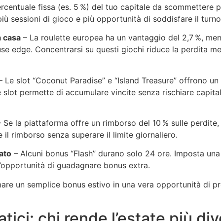
ercentuale fissa (es. 5 %) del tuo capitale da scommettere 
 sessioni di gioco e più opportunità di soddisfare il turno
a casa
– La roulette europea ha un vantaggio del 2,7 %, men
se edge. Concentrarsi su questi giochi riduce la perdita m
 Le slot “Coconut Paradise” e “Island Treasure” offrono un 
e slot permette di accumulare vincite senza rischiare capita
 Se la piattaforma offre un rimborso del 10 % sulle perdite,
il rimborso senza superare il limite giornaliero.
ato
– Alcuni bonus “Flash” durano solo 24 ore. Imposta una s
 l’opportunità di guadagnare bonus extra.
mare un semplice bonus estivo in una vera opportunità di p
atici: chi rende l’estate più di