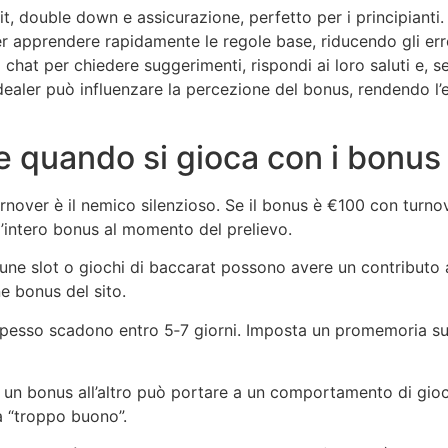
lit, double down e assicurazione, perfetto per i principianti.
er apprendere rapidamente le regole base, riducendo gli erro
 chat per chiedere suggerimenti, rispondi ai loro saluti e, se
l dealer può influenzare la percezione del bonus, rendendo l
e quando si gioca con i bonus 
urnover è il nemico silenzioso. Se il bonus è €100 con tur
 l’intero bonus al momento del prelievo.
une slot o giochi di baccarat possono avere un contributo a
ne bonus del sito.
spesso scadono entro 5‑7 giorni. Imposta un promemoria sul 
 un bonus all’altro può portare a un comportamento di gioc
ra “troppo buono”.