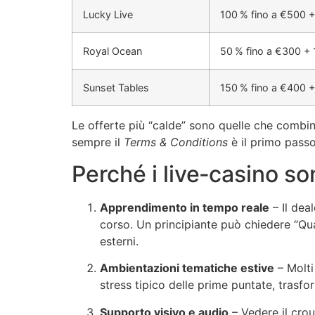
Lucky Live
100 % fino a €500 
Royal Ocean
50 % fino a €300 +
Sunset Tables
150 % fino a €400 
Le offerte più “calde” sono quelle che combi
sempre il
Terms & Conditions
è il primo passo
Perché i live‑casino son
Apprendimento in tempo reale
– Il dea
corso. Un principiante può chiedere “Qua
esterni.
Ambientazioni tematiche estive
– Molti
stress tipico delle prime puntate, trasfo
Supporto visivo e audio
– Vedere il crou