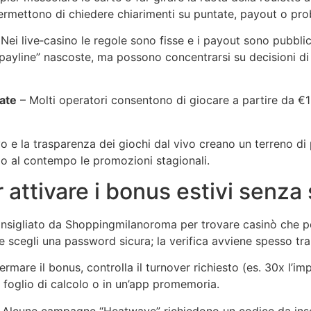
e permettono di chiedere chiarimenti su puntate, payout o pr
Nei live‑casino le regole sono fisse e i payout sono pubblic
i “payline” nascoste, ma possono concentrarsi su decisioni 
tate
– Molti operatori consentono di giocare a partire da €1 
ivo e la trasparenza dei giochi dal vivo creano un terreno di 
o al contempo le promozioni stagionali.
attivare i bonus estivi senza 
onsigliato da Shoppingmilanoroma per trovare casinò che pe
e scegli una password sicura; la verifica avviene spesso t
rmare il bonus, controlla il turnover richiesto (es. 30x l’im
 foglio di calcolo o in un’app promemoria.
 Alcune campagne “Heatwave” richiedono un codice da inseri