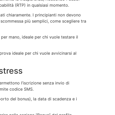
obabilità (RTP) in qualsiasi momento.
ati chiaramente. I principianti non devono
di scommessa più semplici, come scegliere tra
per mano, ideale per chi vuole testare il
prova ideale per chi vuole avvicinarsi al
stress
rmettono l’iscrizione senza invio di
ramite codice SMS.
porto del bonus), la data di scadenza e i
re nella sezione “Bonus” del profilo.