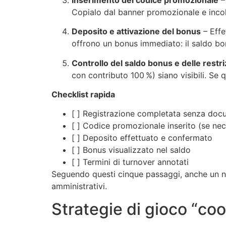
Copialo dal banner promozionale e incoll
Deposito e attivazione del bonus
– Effe
offrono un bonus immediato: il saldo bo
Controllo del saldo bonus e delle restri
con contributo 100 %) siano visibili. Se 
Checklist rapida
[ ] Registrazione completata senza doc
[ ] Codice promozionale inserito (se nec
[ ] Deposito effettuato e confermato
[ ] Bonus visualizzato nel saldo
[ ] Termini di turnover annotati
Seguendo questi cinque passaggi, anche un neo
amministrativi.
Strategie di gioco “coo