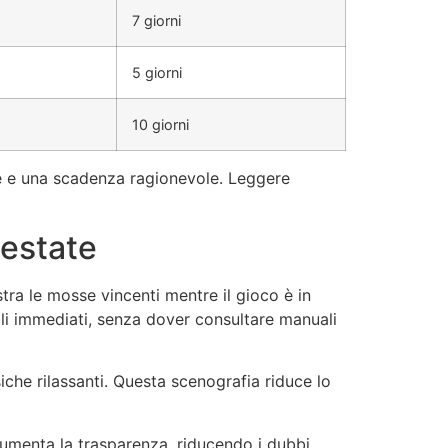
7 giorni
5 giorni
10 giorni
le e una scadenza ragionevole. Leggere
 estate
tra le mosse vincenti mentre il gioco è in
igli immediati, senza dover consultare manuali
iche rilassanti. Questa scenografia riduce lo
 aumenta la trasparenza, riducendo i dubbi