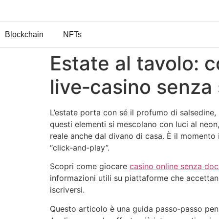
Blockchain
NFTs
Estate al tavolo: 
live‑casino senza 
L’estate porta con sé il profumo di salsedine, 
questi elementi si mescolano con luci al neon,
reale anche dal divano di casa. È il momento i
“click‑and‑play”.
Scopri come giocare
casino online senza do
informazioni utili su piattaforme che accettan
iscriversi.
Questo articolo è una guida passo‑passo pensa