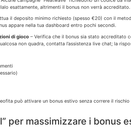
alo esattamente, altrimenti il bonus non verrà accreditato.
ttua il deposito minimo richiesto (spesso €20) con il meto
nus appare nella tua dashboard entro pochi secondi.
zioni di gioco
– Verifica che il bonus sia stato accreditato c
qualcosa non quadra, contatta l’assistenza live chat; la risp
umenti
essario)
fita può attivare un bonus estivo senza correre il rischio 
l” per massimizzare i bonus es