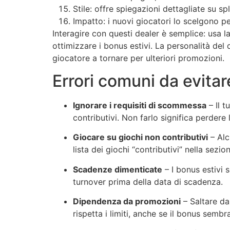
Stile: offre spiegazioni dettagliate su sp
Impatto: i nuovi giocatori lo scelgono p
Interagire con questi dealer è semplice: usa la
ottimizzare i bonus estivi. La personalità de
giocatore a tornare per ulteriori promozioni.
Errori comuni da evitar
Ignorare i requisiti di scommessa
– Il t
contributivi. Non farlo significa perdere
Giocare su giochi non contributivi
– Alc
lista dei giochi “contributivi” nella sezio
Scadenze dimenticate
– I bonus estivi 
turnover prima della data di scadenza.
Dipendenza da promozioni
– Saltare da
rispetta i limiti, anche se il bonus semb