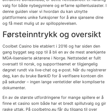
valg for både nybegynnere og erfarne spillentusiaster. I
denne guiden viser vi hvordan du kan utnytte
plattformens unike funksjoner for å øke sjansene dine
og få mest mulig ut av spillopplevelsen.
Førsteinntrykk og oversikt
Coolbet Casino ble etablert i 2016 og har siden den
gang bygget seg opp til å bli en av de mest anerkjente
MGA‑lisensierte aktørene i Norge. Nettstedet er fullt
oversatt til norsk, og supportteamet er tilgjengelig
døgnet rundt via live‑chat og e‑post. Når du registrerer
deg, kan du bruke BankID for å verifisere kontoen din
på sekunder – ingen lange ventetider eller kompliserte
dokumenter.
En av de største utfordringene for mange spillere er å
finne et casino som både har et bredt spillutvalg og gir
raske uttak. På coolbetno.eu får du tilgang til over