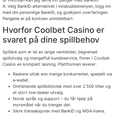
A: Velg BankID‑alternativet i innskuddsmenyen, logg inn
med din personlige BankID, og godkjenn overføringen.
Pengene er på kontoen umiddelbart.
Hvorfor Coolbet Casino er
svaret på dine spillbehov
Spillere som er lei av lange ventetider, begrenset
spillutvalg og mangelfull kundeservice, finner i Coolbet
Casino en komplett løsning. Plattformen leverer:
Raskere uttak enn mange konkurrenter, spesielt via
e‑wallet.
Omfattende spillbibliotek med over 2 500 titler og
et stort live‑dealer‑utvalg.
Norsk språk og support – du får hjelp på
morsmålet når du trenger det.
Sikre transaksjoner med BankID og MGA‑lisens.