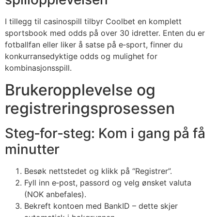
I tillegg til casinospill tilbyr Coolbet en komplett
sportsbook med odds på over 30 idretter. Enten du er
fotballfan eller liker å satse på e‑sport, finner du
konkurransedyktige odds og mulighet for
kombinasjonsspill.
Brukeropplevelse og
registreringsprosessen
Steg‑for‑steg: Kom i gang på få
minutter
Besøk nettstedet og klikk på “Registrer”.
Fyll inn e‑post, passord og velg ønsket valuta
(NOK anbefales).
Bekreft kontoen med BankID – dette skjer