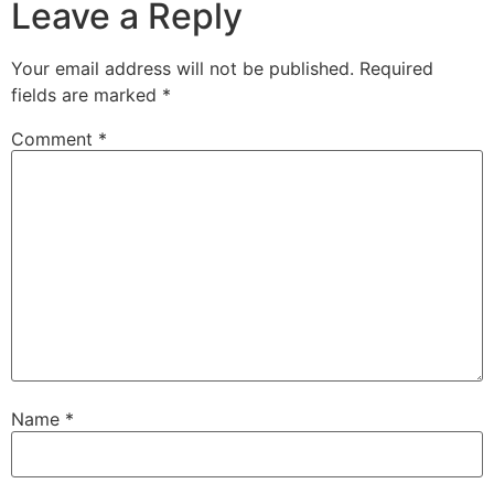
Leave a Reply
Your email address will not be published.
Required
fields are marked
*
Comment
*
Name
*