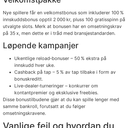
Nye spillere får en velkomstbonus som inkluderer 100 %
innskuddsbonus opptil 2 000 kr, pluss 100 gratisspinn på
utvalgte slots. Merk at bonusen har en omsetningskrav
på 35 x, men dette er i tråd med bransjestandarden.
Løpende kampanjer
Ukentlige reload‑bonuser – 50 % ekstra på
innskudd hver uke.
Cashback på tap – 5 % av tap tilbake i form av
bonuskreditt.
Live‑dealer‑turneringer – konkurrer om
kontantpremier og eksklusive freebies.
Disse bonustilbudene gjør at du kan spille lenger med
samme bankroll, forutsatt at du følger
omsetningskravene.
Vanlige feil og hvordan du