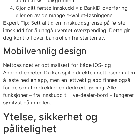
automatisk i bakgrunnen.
Gjør ditt første innskudd via BankID‑overføring
eller en av de mange e‑wallet‑løsningene.
Expert Tip: Sett alltid en innskuddsgrense på første
innskudd for å unngå uventet overspending. Dette gir
deg kontroll over bankrollen fra starten av.
Mobilvennlig design
Nettcasinoet er optimalisert for både iOS‑ og
Android‑enheter. Du kan spille direkte i nettleseren uten
å laste ned en app, men en lettvektig app finnes også
for de som foretrekker en dedikert løsning. Alle
funksjoner – fra innskudd til live‑dealer‑bord – fungerer
sømløst på mobilen.
Ytelse, sikkerhet og
pålitelighet