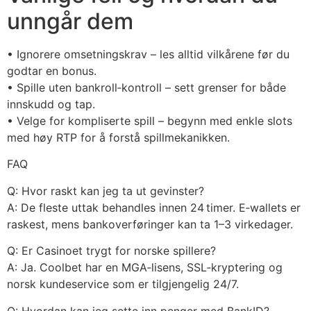
unngår dem
• Ignorere omsetningskrav – les alltid vilkårene før du
godtar en bonus.
• Spille uten bankroll‑kontroll – sett grenser for både
innskudd og tap.
• Velge for kompliserte spill – begynn med enkle slots
med høy RTP for å forstå spillmekanikken.
FAQ
Q: Hvor raskt kan jeg ta ut gevinster?
A: De fleste uttak behandles innen 24 timer. E‑wallets er
raskest, mens bankoverføringer kan ta 1–3 virkedager.
Q: Er Casinoet trygt for norske spillere?
A: Ja. Coolbet har en MGA‑lisens, SSL‑kryptering og
norsk kundeservice som er tilgjengelig 24/7.
Q: Hvordan kan jeg sette inn penger med BankID?