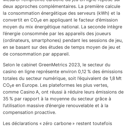
deux approches complémentaires. La première calcule
la consommation énergétique des serveurs (kWh) et la
convertit en CO₂e en appliquant le facteur d’émission
moyen du mix énergétique national. La seconde intègre
l’énergie consommée par les appareils des joueurs
(ordinateurs, smartphones) pendant les sessions de jeu,
en se basant sur des études de temps moyen de jeu et
de consommation par appareil.
Selon le cabinet GreenMetrics 2023, le secteur du
casino en ligne représente environ 0,12 % des émissions
totales du secteur numérique, soit l’équivalent de 1,8 Mt
CO₂e en Europe. Les plateformes les plus vertes,
comme Casino A, ont réussi à réduire leurs émissions de
35 % par rapport à la moyenne du secteur grâce à
l’utilisation massive d’énergie renouvelable et à la
compensation proactive.
Les déclarations « zéro carbone » restent toutefois