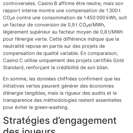
controversées. Casino B affirme être neutre, mais son
rapport interne montre une compensation de 1 300 t
CO₂e contre une consommation de 1 450 000 kWh, soit
un facteur de conversion de 0,9 t CO₂e/MWh,
légèrement supérieur au facteur moyen de 0,8 t/MWh
pour l’énergie verte. Cette différence indique que la
neutralité repose en partie sur des projets de
compensation de qualité variable. En comparaison,
Casino C utilise uniquement des projets certifiés Gold
Standard, renforçant la crédibilité de son bilan.
En somme, les données chiffrées confirment que les
initiatives vertes peuvent générer des économies
d’énergie tangibles, mais la rigueur des audits et la
transparence des méthodologies restent essentielles
pour éviter le green‑washing.
Stratégies d’engagement
des joueurs