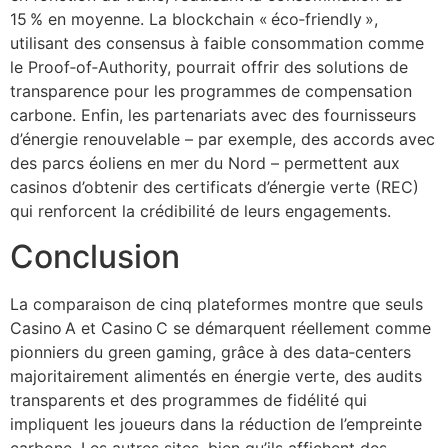
15 % en moyenne. La blockchain « éco‑friendly »,
utilisant des consensus à faible consommation comme
le Proof‑of‑Authority, pourrait offrir des solutions de
transparence pour les programmes de compensation
carbone. Enfin, les partenariats avec des fournisseurs
d’énergie renouvelable – par exemple, des accords avec
des parcs éoliens en mer du Nord – permettent aux
casinos d’obtenir des certificats d’énergie verte (REC)
qui renforcent la crédibilité de leurs engagements.
Conclusion
La comparaison de cinq plateformes montre que seuls
Casino A et Casino C se démarquent réellement comme
pionniers du green gaming, grâce à des data‑centers
majoritairement alimentés en énergie verte, des audits
transparents et des programmes de fidélité qui
impliquent les joueurs dans la réduction de l’empreinte
carbone. Les autres sites, bien qu’ils affichent des