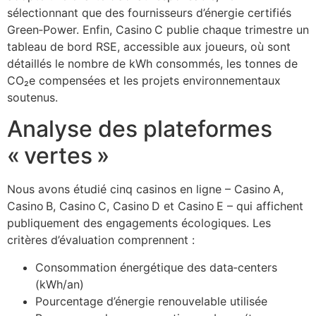
sélectionnant que des fournisseurs d’énergie certifiés
Green‑Power. Enfin, Casino C publie chaque trimestre un
tableau de bord RSE, accessible aux joueurs, où sont
détaillés le nombre de kWh consommés, les tonnes de
CO₂e compensées et les projets environnementaux
soutenus.
Analyse des plateformes
« vertes »
Nous avons étudié cinq casinos en ligne – Casino A,
Casino B, Casino C, Casino D et Casino E – qui affichent
publiquement des engagements écologiques. Les
critères d’évaluation comprennent :
Consommation énergétique des data‑centers
(kWh/an)
Pourcentage d’énergie renouvelable utilisée