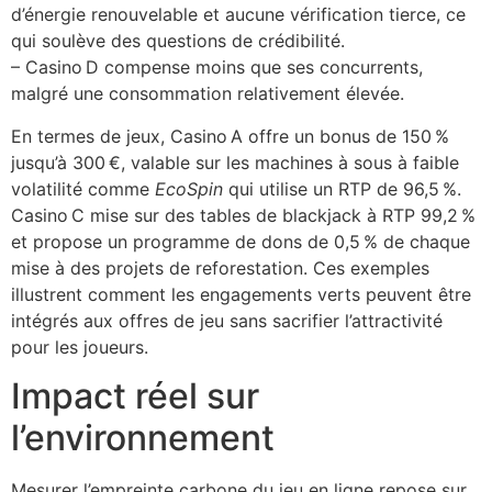
d’énergie renouvelable et aucune vérification tierce, ce
qui soulève des questions de crédibilité.
– Casino D compense moins que ses concurrents,
malgré une consommation relativement élevée.
En termes de jeux, Casino A offre un bonus de 150 %
jusqu’à 300 €, valable sur les machines à sous à faible
volatilité comme
EcoSpin
qui utilise un RTP de 96,5 %.
Casino C mise sur des tables de blackjack à RTP 99,2 %
et propose un programme de dons de 0,5 % de chaque
mise à des projets de reforestation. Ces exemples
illustrent comment les engagements verts peuvent être
intégrés aux offres de jeu sans sacrifier l’attractivité
pour les joueurs.
Impact réel sur
l’environnement
Mesurer l’empreinte carbone du jeu en ligne repose sur