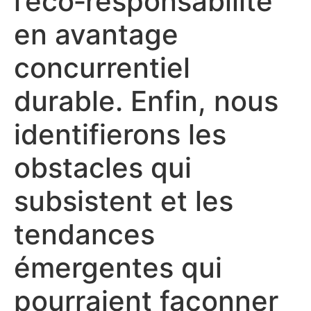
l’éco‑responsabilité
en avantage
concurrentiel
durable. Enfin, nous
identifierons les
obstacles qui
subsistent et les
tendances
émergentes qui
pourraient façonner