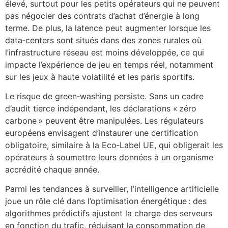
élevé, surtout pour les petits opérateurs qui ne peuvent
pas négocier des contrats d’achat d’énergie à long
terme. De plus, la latence peut augmenter lorsque les
data‑centers sont situés dans des zones rurales où
l’infrastructure réseau est moins développée, ce qui
impacte l’expérience de jeu en temps réel, notamment
sur les jeux à haute volatilité et les paris sportifs.
Le risque de green‑washing persiste. Sans un cadre
d’audit tierce indépendant, les déclarations « zéro
carbone » peuvent être manipulées. Les régulateurs
européens envisagent d’instaurer une certification
obligatoire, similaire à la Eco‑Label UE, qui obligerait les
opérateurs à soumettre leurs données à un organisme
accrédité chaque année.
Parmi les tendances à surveiller, l’intelligence artificielle
joue un rôle clé dans l’optimisation énergétique : des
algorithmes prédictifs ajustent la charge des serveurs
en fonction du trafic, réduisant la consommation de