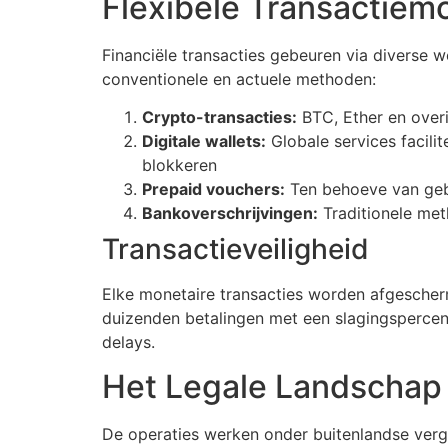
Flexibele Transactiem
Financiële transacties gebeuren via diverse w
conventionele en actuele methoden:
Crypto-transacties:
BTC, Ether en overi
Digitale wallets:
Globale services facili
blokkeren
Prepaid vouchers:
Ten behoeve van gebr
Bankoverschrijvingen:
Traditionele met
Transactieveiligheid
Elke monetaire transacties worden afgescherm
duizenden betalingen met een slagingsperce
delays.
Het Legale Landschap
De operaties werken onder buitenlandse verg