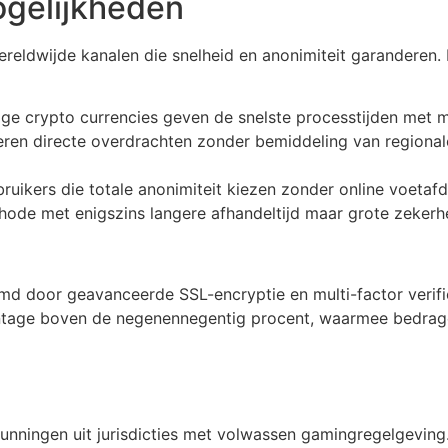
ogelijkheden
ereldwijde kanalen die snelheid en anonimiteit garanderen.
ge crypto currencies geven de snelste processtijden met m
teren directe overdrachten zonder bemiddeling van regionale
uikers die totale anonimiteit kiezen zonder online voetaf
hode met enigszins langere afhandeltijd maar grote zeker
d door geavanceerde SSL-encryptie en multi-factor verific
ntage boven de negenennegentig procent, waarmee bedrage
unningen uit jurisdicties met volwassen gamingregelgevin