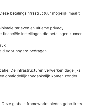
 Deze betalingsinfrastructuur mogelijk maakt
inimale tarieven en ultieme privacy
 financiële instellingen die betalingen kunnen
druk
heid voor hogere bedragen
atie. De infrastructuren verwerken dagelijks
n onmiddellijk toegankelijk komen zonder
g. Deze globale frameworks bieden gebruikers