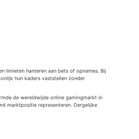
een limieten hanteren aan bets of opnames. Bij
lijk hun kaders vaststellen zonder
ormde de wereldwijde online gamingmarkt in
nd marktpositie representeren. Dergelijke