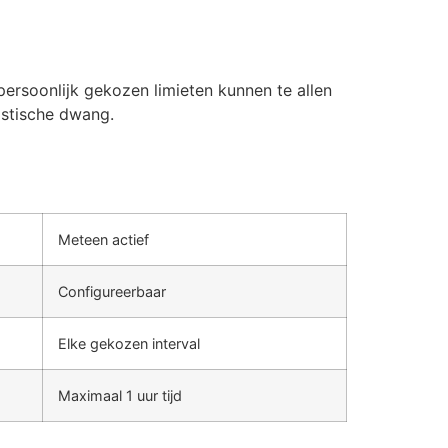
persoonlijk gekozen limieten kunnen te allen
istische dwang.
Meteen actief
Configureerbaar
Elke gekozen interval
Maximaal 1 uur tijd