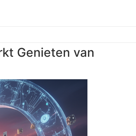
rkt Genieten van