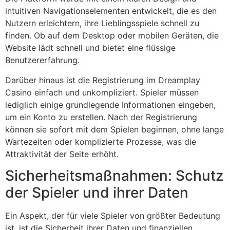
intuitiven Navigationselementen entwickelt, die es den
Nutzern erleichtern, ihre Lieblingsspiele schnell zu
finden. Ob auf dem Desktop oder mobilen Geräten, die
Website lädt schnell und bietet eine flüssige
Benutzererfahrung.
Darüber hinaus ist die Registrierung im Dreamplay
Casino einfach und unkompliziert. Spieler müssen
lediglich einige grundlegende Informationen eingeben,
um ein Konto zu erstellen. Nach der Registrierung
können sie sofort mit dem Spielen beginnen, ohne lange
Wartezeiten oder komplizierte Prozesse, was die
Attraktivität der Seite erhöht.
Sicherheitsmaßnahmen: Schutz
der Spieler und ihrer Daten
Ein Aspekt, der für viele Spieler von größter Bedeutung
ist, ist die Sicherheit ihrer Daten und finanziellen