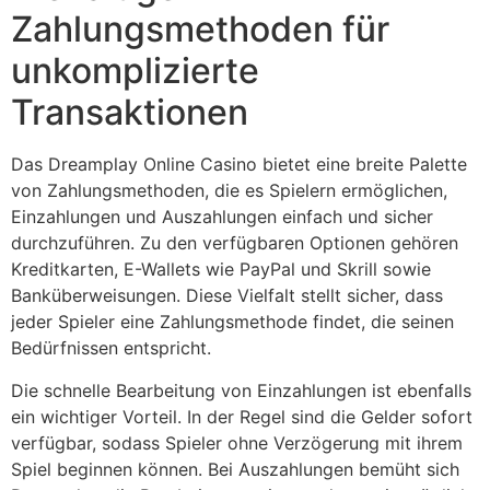
Zahlungsmethoden für
unkomplizierte
Transaktionen
Das Dreamplay Online Casino bietet eine breite Palette
von Zahlungsmethoden, die es Spielern ermöglichen,
Einzahlungen und Auszahlungen einfach und sicher
durchzuführen. Zu den verfügbaren Optionen gehören
Kreditkarten, E-Wallets wie PayPal und Skrill sowie
Banküberweisungen. Diese Vielfalt stellt sicher, dass
jeder Spieler eine Zahlungsmethode findet, die seinen
Bedürfnissen entspricht.
Die schnelle Bearbeitung von Einzahlungen ist ebenfalls
ein wichtiger Vorteil. In der Regel sind die Gelder sofort
verfügbar, sodass Spieler ohne Verzögerung mit ihrem
Spiel beginnen können. Bei Auszahlungen bemüht sich