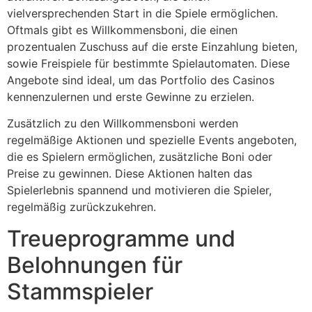
vielversprechenden Start in die Spiele ermöglichen.
Oftmals gibt es Willkommensboni, die einen
prozentualen Zuschuss auf die erste Einzahlung bieten,
sowie Freispiele für bestimmte Spielautomaten. Diese
Angebote sind ideal, um das Portfolio des Casinos
kennenzulernen und erste Gewinne zu erzielen.
Zusätzlich zu den Willkommensboni werden
regelmäßige Aktionen und spezielle Events angeboten,
die es Spielern ermöglichen, zusätzliche Boni oder
Preise zu gewinnen. Diese Aktionen halten das
Spielerlebnis spannend und motivieren die Spieler,
regelmäßig zurückzukehren.
Treueprogramme und
Belohnungen für
Stammspieler