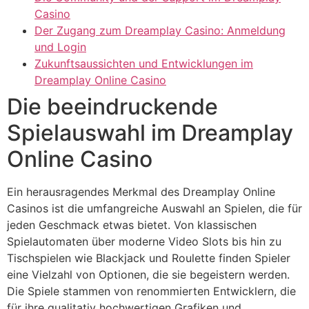
Casino
Der Zugang zum Dreamplay Casino: Anmeldung
und Login
Zukunftsaussichten und Entwicklungen im
Dreamplay Online Casino
Die beeindruckende
Spielauswahl im Dreamplay
Online Casino
Ein herausragendes Merkmal des Dreamplay Online
Casinos ist die umfangreiche Auswahl an Spielen, die für
jeden Geschmack etwas bietet. Von klassischen
Spielautomaten über moderne Video Slots bis hin zu
Tischspielen wie Blackjack und Roulette finden Spieler
eine Vielzahl von Optionen, die sie begeistern werden.
Die Spiele stammen von renommierten Entwicklern, die
für ihre qualitativ hochwertigen Grafiken und