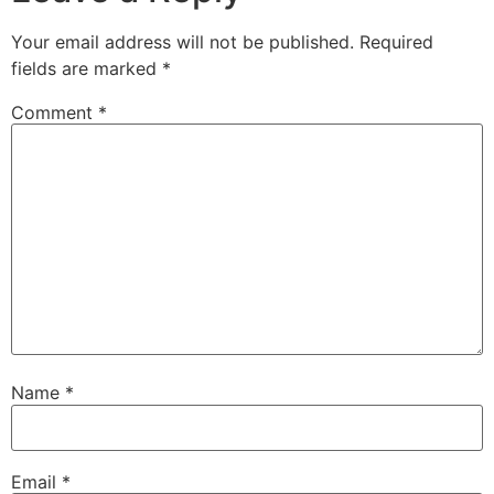
Your email address will not be published.
Required
fields are marked
*
Comment
*
Name
*
Email
*