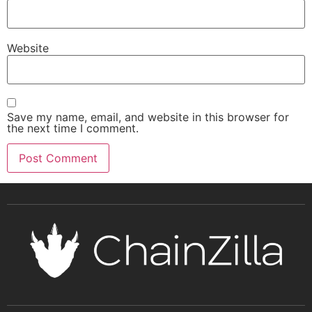
Website
Save my name, email, and website in this browser for
the next time I comment.