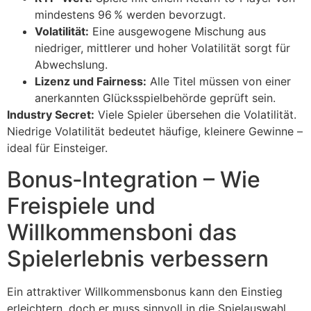
mindestens 96 % werden bevorzugt.
Volatilität:
Eine ausgewogene Mischung aus
niedriger, mittlerer und hoher Volatilität sorgt für
Abwechslung.
Lizenz und Fairness:
Alle Titel müssen von einer
anerkannten Glücksspielbehörde geprüft sein.
Industry Secret:
Viele Spieler übersehen die Volatilität.
Niedrige Volatilität bedeutet häufige, kleinere Gewinne –
ideal für Einsteiger.
Bonus‑Integration – Wie
Freispiele und
Willkommensboni das
Spielerlebnis verbessern
Ein attraktiver Willkommensbonus kann den Einstieg
erleichtern, doch er muss sinnvoll in die Spielauswahl