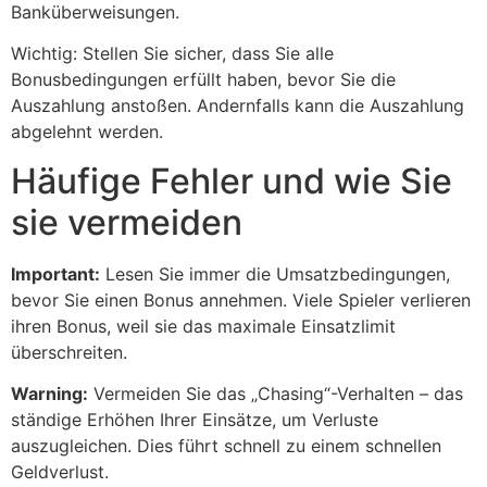
Banküberweisungen.
Wichtig: Stellen Sie sicher, dass Sie alle
Bonusbedingungen erfüllt haben, bevor Sie die
Auszahlung anstoßen. Andernfalls kann die Auszahlung
abgelehnt werden.
Häufige Fehler und wie Sie
sie vermeiden
Important:
Lesen Sie immer die Umsatzbedingungen,
bevor Sie einen Bonus annehmen. Viele Spieler verlieren
ihren Bonus, weil sie das maximale Einsatzlimit
überschreiten.
Warning:
Vermeiden Sie das „Chasing“-Verhalten – das
ständige Erhöhen Ihrer Einsätze, um Verluste
auszugleichen. Dies führt schnell zu einem schnellen
Geldverlust.