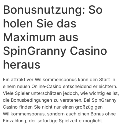
Bonusnutzung: So
holen Sie das
Maximum aus
SpinGranny Casino
heraus
Ein attraktiver Willkommensbonus kann den Start in
einem neuen Online‑Casino entscheidend erleichtern.
Viele Spieler unterschätzen jedoch, wie wichtig es ist,
die Bonusbedingungen zu verstehen. Bei SpinGranny
Casino finden Sie nicht nur einen großzügigen
Willkommensbonus, sondern auch einen Bonus ohne
Einzahlung, der sofortige Spielzeit ermöglicht.