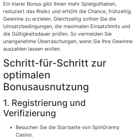
Ein klarer Bonus gibt Ihnen mehr Spielguthaben,
reduziert das Risiko und erhöht die Chance, frühzeitig
Gewinne zu erzielen. Gleichzeitig sollten Sie die
Umsatzbedingungen, die maximalen Einsatzlimits und
die Gültigkeitsdauer prüfen. So vermeiden Sie
unangenehme Überraschungen, wenn Sie Ihre Gewinne
auszahlen lassen wollen.
Schritt‑für‑Schritt zur
optimalen
Bonusausnutzung
1. Registrierung und
Verifizierung
Besuchen Sie die Startseite von SpinGranny
Casino.