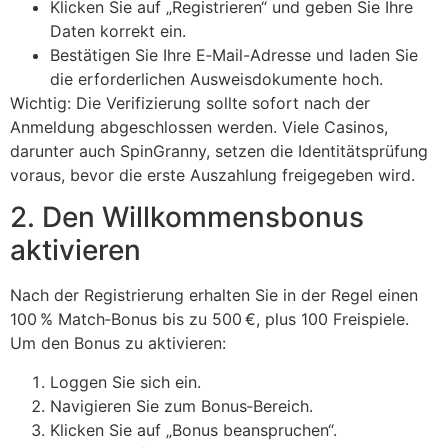
Klicken Sie auf „Registrieren“ und geben Sie Ihre
Daten korrekt ein.
Bestätigen Sie Ihre E‑Mail-Adresse und laden Sie
die erforderlichen Ausweisdokumente hoch.
Wichtig: Die Verifizierung sollte sofort nach der
Anmeldung abgeschlossen werden. Viele Casinos,
darunter auch SpinGranny, setzen die Identitätsprüfung
voraus, bevor die erste Auszahlung freigegeben wird.
2. Den Willkommensbonus
aktivieren
Nach der Registrierung erhalten Sie in der Regel einen
100 % Match‑Bonus bis zu 500 €, plus 100 Freispiele.
Um den Bonus zu aktivieren:
Loggen Sie sich ein.
Navigieren Sie zum Bonus‑Bereich.
Klicken Sie auf „Bonus beanspruchen“.