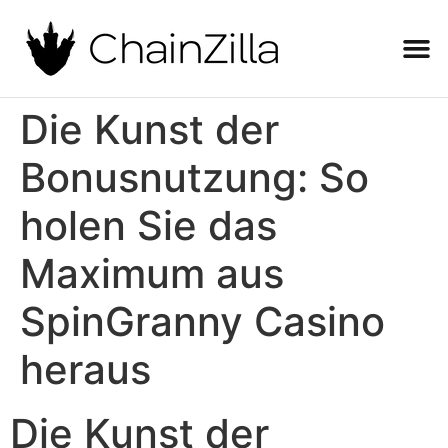
Die Kunst der
Bonusnutzung: So
holen Sie das
Maximum aus
SpinGranny Casino
heraus
Die Kunst der