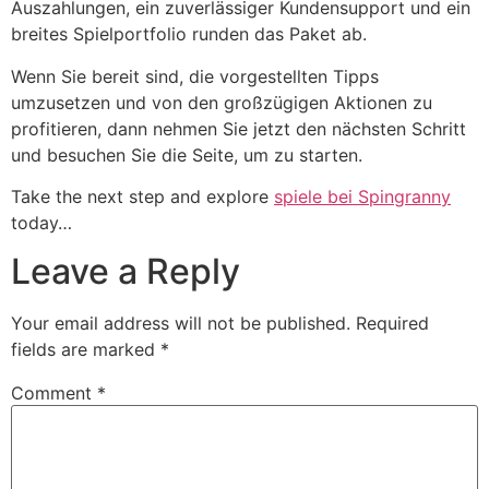
Auszahlungen, ein zuverlässiger Kundensupport und ein
breites Spielportfolio runden das Paket ab.
Wenn Sie bereit sind, die vorgestellten Tipps
umzusetzen und von den großzügigen Aktionen zu
profitieren, dann nehmen Sie jetzt den nächsten Schritt
und besuchen Sie die Seite, um zu starten.
Take the next step and explore
spiele bei Spingranny
today…
Leave a Reply
Your email address will not be published.
Required
fields are marked
*
Comment
*