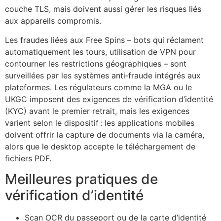
couche TLS, mais doivent aussi gérer les risques liés
aux appareils compromis.
Les fraudes liées aux Free Spins – bots qui réclament
automatiquement les tours, utilisation de VPN pour
contourner les restrictions géographiques – sont
surveillées par les systèmes anti‑fraude intégrés aux
plateformes. Les régulateurs comme la MGA ou le
UKGC imposent des exigences de vérification d’identité
(KYC) avant le premier retrait, mais les exigences
varient selon le dispositif : les applications mobiles
doivent offrir la capture de documents via la caméra,
alors que le desktop accepte le téléchargement de
fichiers PDF.
Meilleures pratiques de
vérification d’identité
Scan OCR du passeport ou de la carte d’identité