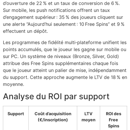
d’ouverture de 22 % et un taux de conversion de 6 %.
Sur mobile, les push notifications offrent un taux
d’engagement supérieur : 35 % des joueurs cliquent sur
une alerte “Aujourd’hui seulement : 10 Free Spins” et 9 %
effectuent un dépôt.
Les programmes de fidélité multi‑plateforme unifient les
points accumulés, que le joueur les gagne sur mobile ou
sur PC. Un système de niveaux (Bronze, Silver, Gold)
attribue des Free Spins supplémentaires chaque fois
que le joueur atteint un palier de mise, indépendamment
du support. Cette approche augmente le LTV de 18 % en
moyenne.
Analyse du ROI par support
Support
Coût d’acquisition
LTV
ROI des
(€/inscription)
moyen
Free
Spins