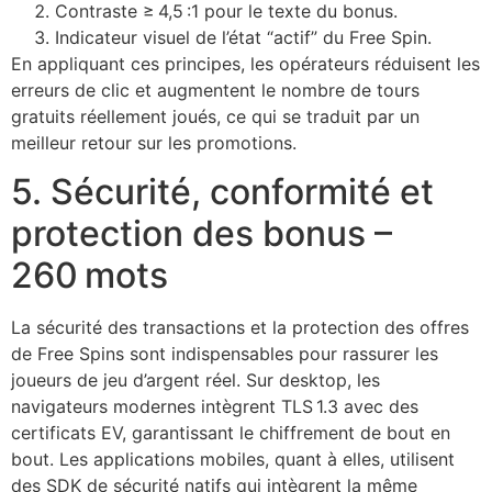
Contraste ≥ 4,5 :1 pour le texte du bonus.
Indicateur visuel de l’état “actif” du Free Spin.
En appliquant ces principes, les opérateurs réduisent les
erreurs de clic et augmentent le nombre de tours
gratuits réellement joués, ce qui se traduit par un
meilleur retour sur les promotions.
5. Sécurité, conformité et
protection des bonus –
260 mots
La sécurité des transactions et la protection des offres
de Free Spins sont indispensables pour rassurer les
joueurs de jeu d’argent réel. Sur desktop, les
navigateurs modernes intègrent TLS 1.3 avec des
certificats EV, garantissant le chiffrement de bout en
bout. Les applications mobiles, quant à elles, utilisent
des SDK de sécurité natifs qui intègrent la même