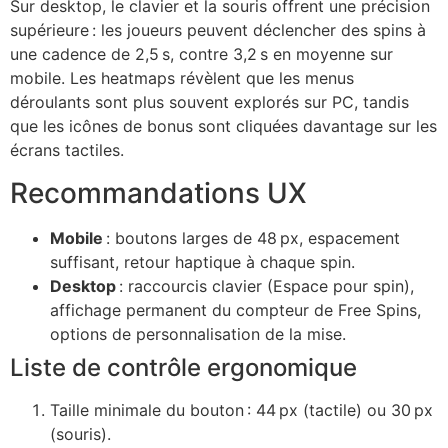
Sur desktop, le clavier et la souris offrent une précision
supérieure : les joueurs peuvent déclencher des spins à
une cadence de 2,5 s, contre 3,2 s en moyenne sur
mobile. Les heatmaps révèlent que les menus
déroulants sont plus souvent explorés sur PC, tandis
que les icônes de bonus sont cliquées davantage sur les
écrans tactiles.
Recommandations UX
Mobile
: boutons larges de 48 px, espacement
suffisant, retour haptique à chaque spin.
Desktop
: raccourcis clavier (Espace pour spin),
affichage permanent du compteur de Free Spins,
options de personnalisation de la mise.
Liste de contrôle ergonomique
Taille minimale du bouton : 44 px (tactile) ou 30 px
(souris).