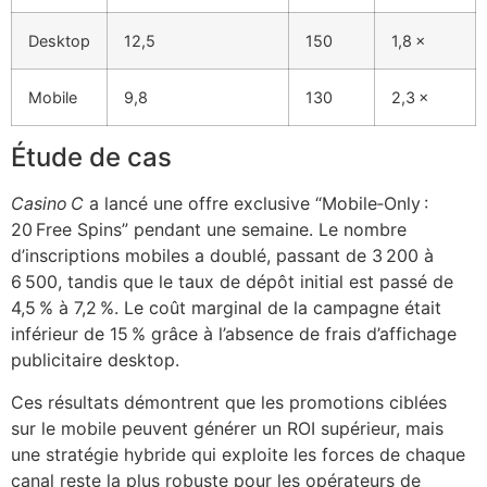
Desktop
12,5
150
1,8 ×
Mobile
9,8
130
2,3 ×
Étude de cas
Casino C
a lancé une offre exclusive “Mobile‑Only :
20 Free Spins” pendant une semaine. Le nombre
d’inscriptions mobiles a doublé, passant de 3 200 à
6 500, tandis que le taux de dépôt initial est passé de
4,5 % à 7,2 %. Le coût marginal de la campagne était
inférieur de 15 % grâce à l’absence de frais d’affichage
publicitaire desktop.
Ces résultats démontrent que les promotions ciblées
sur le mobile peuvent générer un ROI supérieur, mais
une stratégie hybride qui exploite les forces de chaque
canal reste la plus robuste pour les opérateurs de