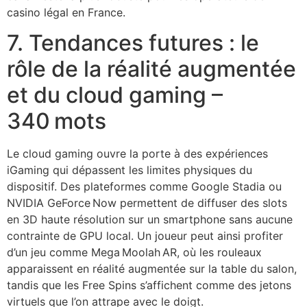
casino légal en France.
7. Tendances futures : le
rôle de la réalité augmentée
et du cloud gaming –
340 mots
Le cloud gaming ouvre la porte à des expériences
iGaming qui dépassent les limites physiques du
dispositif. Des plateformes comme Google Stadia ou
NVIDIA GeForce Now permettent de diffuser des slots
en 3D haute résolution sur un smartphone sans aucune
contrainte de GPU local. Un joueur peut ainsi profiter
d’un jeu comme Mega Moolah AR, où les rouleaux
apparaissent en réalité augmentée sur la table du salon,
tandis que les Free Spins s’affichent comme des jetons
virtuels que l’on attrape avec le doigt.