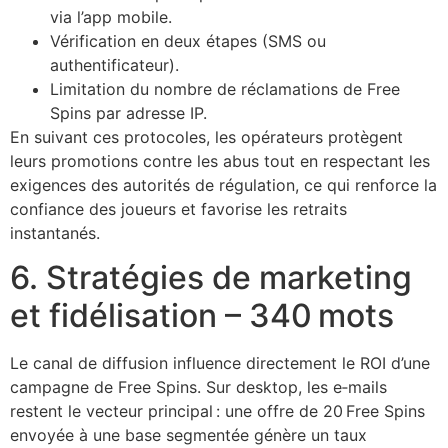
via l’app mobile.
Vérification en deux étapes (SMS ou
authentificateur).
Limitation du nombre de réclamations de Free
Spins par adresse IP.
En suivant ces protocoles, les opérateurs protègent
leurs promotions contre les abus tout en respectant les
exigences des autorités de régulation, ce qui renforce la
confiance des joueurs et favorise les retraits
instantanés.
6. Stratégies de marketing
et fidélisation – 340 mots
Le canal de diffusion influence directement le ROI d’une
campagne de Free Spins. Sur desktop, les e‑mails
restent le vecteur principal : une offre de 20 Free Spins
envoyée à une base segmentée génère un taux