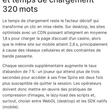
320 mots
Le temps de chargement reste le facteur décisif qui
transforme un clic en mise réelle. Sur desktop, les sites
optimisés avec un CDN puissant atteignent en moyenne
1,8 s pour charger la page d’accueil d’un casino, alors
que le même site sur mobile atteint 2,6 s, principalement
à cause des réseaux cellulaires et des contraintes de
bande passante.
Chaque seconde supplémentaire augmente le taux
d’abandon de 7 % : un joueur qui attend plus de trois
secondes pour accéder à ses Free Spins est deux fois
plus susceptible de quitter la session. Les opérateurs
doivent donc mettre en œuvre des pratiques de
compression d’images, le lazy‑load des scripts et,
surtout, choisir entre WebGL (desktop) et les SDK natifs
(mobile).