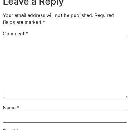
Leave a Reply
Your email address will not be published.
Required
fields are marked
*
Comment
*
Name
*