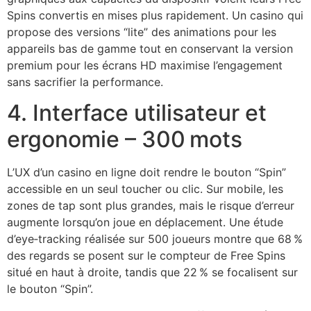
Spins convertis en mises plus rapidement. Un casino qui
propose des versions “lite” des animations pour les
appareils bas de gamme tout en conservant la version
premium pour les écrans HD maximise l’engagement
sans sacrifier la performance.
4. Interface utilisateur et
ergonomie – 300 mots
L’UX d’un casino en ligne doit rendre le bouton “Spin”
accessible en un seul toucher ou clic. Sur mobile, les
zones de tap sont plus grandes, mais le risque d’erreur
augmente lorsqu’on joue en déplacement. Une étude
d’eye‑tracking réalisée sur 500 joueurs montre que 68 %
des regards se posent sur le compteur de Free Spins
situé en haut à droite, tandis que 22 % se focalisent sur
le bouton “Spin”.