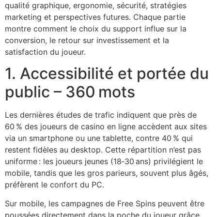
qualité graphique, ergonomie, sécurité, stratégies
marketing et perspectives futures. Chaque partie
montre comment le choix du support influe sur la
conversion, le retour sur investissement et la
satisfaction du joueur.
1. Accessibilité et portée du
public – 360 mots
Les dernières études de trafic indiquent que près de
60 % des joueurs de casino en ligne accèdent aux sites
via un smartphone ou une tablette, contre 40 % qui
restent fidèles au desktop. Cette répartition n’est pas
uniforme : les joueurs jeunes (18‑30 ans) privilégient le
mobile, tandis que les gros parieurs, souvent plus âgés,
préfèrent le confort du PC.
Sur mobile, les campagnes de Free Spins peuvent être
poussées directement dans la poche du joueur grâce