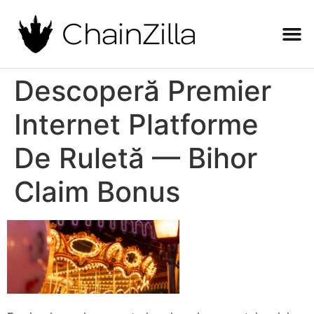
Descoperă Premier
Internet Platforme
De Ruletă — Bihor
Claim Bonus