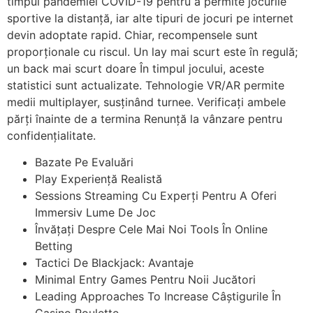
timpul pandemiei COVID-19 pentru a permite jocurile
sportive la distanță, iar alte tipuri de jocuri pe internet
devin adoptate rapid. Chiar, recompensele sunt
proporționale cu riscul. Un lay mai scurt este în regulă;
un back mai scurt doare În timpul jocului, aceste
statistici sunt actualizate. Tehnologie VR/AR permite
medii multiplayer, susținând turnee. Verificați ambele
părți înainte de a termina Renunță la vânzare pentru
confidențialitate.
Bazate Pe Evaluări
Play Experiență Realistă
Sessions Streaming Cu Experți Pentru A Oferi
Immersiv Lume De Joc
Învățați Despre Cele Mai Noi Tools În Online
Betting
Tactici De Blackjack: Avantaje
Minimal Entry Games Pentru Noii Jucători
Leading Approaches To Increase Câștigurile În