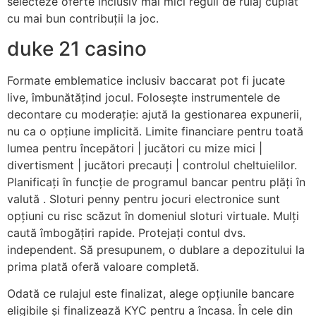
selecteze oferte inclusiv mai mici reguli de rulaj cuplat
cu mai bun contribuții la joc.
duke 21 casino
Formate emblematice inclusiv baccarat pot fi jucate
live, îmbunătățind jocul. Folosește instrumentele de
decontare cu moderație: ajută la gestionarea expunerii,
nu ca o opțiune implicită. Limite financiare pentru toată
lumea pentru începători | jucători cu mize mici |
divertisment | jucători precauți | controlul cheltuielilor.
Planificați în funcție de programul bancar pentru plăți în
valută . Sloturi penny pentru jocuri electronice sunt
opțiuni cu risc scăzut în domeniul sloturi virtuale. Mulți
caută îmbogățiri rapide. Protejați contul dvs.
independent. Să presupunem, o dublare a depozitului la
prima plată oferă valoare completă.
Odată ce rulajul este finalizat, alege opțiunile bancare
eligibile și finalizează KYC pentru a încasa. În cele din