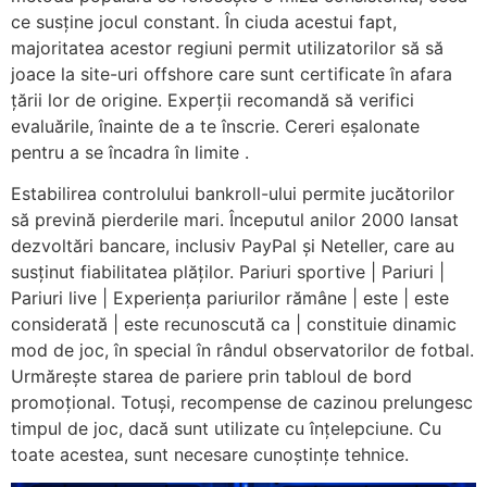
ce susține jocul constant. În ciuda acestui fapt,
majoritatea acestor regiuni permit utilizatorilor să să
joace la site-uri offshore care sunt certificate în afara
țării lor de origine. Experții recomandă să verifici
evaluările, înainte de a te înscrie. Cereri eșalonate
pentru a se încadra în limite .
Estabilirea controlului bankroll-ului permite jucătorilor
să prevină pierderile mari. Începutul anilor 2000 lansat
dezvoltări bancare, inclusiv PayPal și Neteller, care au
susținut fiabilitatea plăților. Pariuri sportive | Pariuri |
Pariuri live | Experiența pariurilor rămâne | este | este
considerată | este recunoscută ca | constituie dinamic
mod de joc, în special în rândul observatorilor de fotbal.
Urmărește starea de pariere prin tabloul de bord
promoțional. Totuși, recompense de cazinou prelungesc
timpul de joc, dacă sunt utilizate cu înțelepciune. Cu
toate acestea, sunt necesare cunoștințe tehnice.