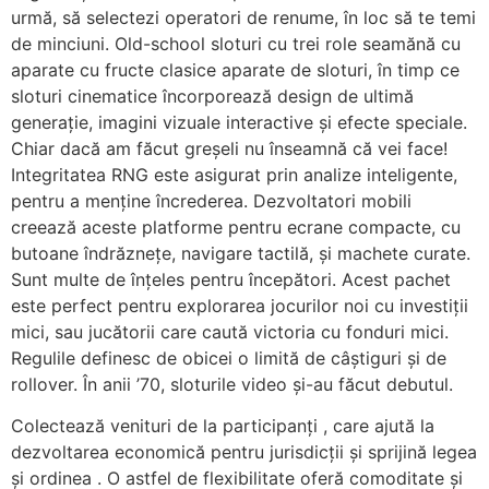
urmă, să selectezi operatori de renume, în loc să te temi
de minciuni. Old-school sloturi cu trei role seamănă cu
aparate cu fructe clasice aparate de sloturi, în timp ce
sloturi cinematice încorporează design de ultimă
generație, imagini vizuale interactive și efecte speciale.
Chiar dacă am făcut greșeli nu înseamnă că vei face!
Integritatea RNG este asigurat prin analize inteligente,
pentru a menține încrederea. Dezvoltatori mobili
creează aceste platforme pentru ecrane compacte, cu
butoane îndrăznețe, navigare tactilă, și machete curate.
Sunt multe de înțeles pentru începători. Acest pachet
este perfect pentru explorarea jocurilor noi cu investiții
mici, sau jucătorii care caută victoria cu fonduri mici.
Regulile definesc de obicei o limită de câștiguri și de
rollover. În anii ’70, sloturile video și-au făcut debutul.
Colectează venituri de la participanți , care ajută la
dezvoltarea economică pentru jurisdicții și sprijină legea
și ordinea . O astfel de flexibilitate oferă comoditate și