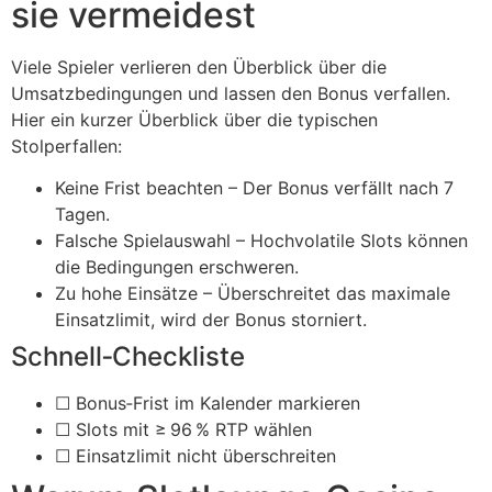
sie vermeidest
Viele Spieler verlieren den Überblick über die
Umsatzbedingungen und lassen den Bonus verfallen.
Hier ein kurzer Überblick über die typischen
Stolperfallen:
Keine Frist beachten – Der Bonus verfällt nach 7
Tagen.
Falsche Spielauswahl – Hochvolatile Slots können
die Bedingungen erschweren.
Zu hohe Einsätze – Überschreitet das maximale
Einsatzlimit, wird der Bonus storniert.
Schnell‑Checkliste
☐ Bonus‑Frist im Kalender markieren
☐ Slots mit ≥ 96 % RTP wählen
☐ Einsatzlimit nicht überschreiten