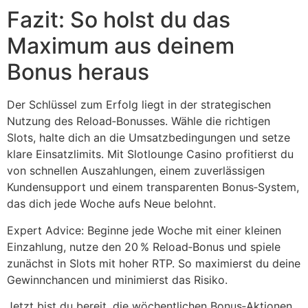
Fazit: So holst du das
Maximum aus deinem
Bonus heraus
Der Schlüssel zum Erfolg liegt in der strategischen
Nutzung des Reload‑Bonusses. Wähle die richtigen
Slots, halte dich an die Umsatzbedingungen und setze
klare Einsatzlimits. Mit Slotlounge Casino profitierst du
von schnellen Auszahlungen, einem zuverlässigen
Kundensupport und einem transparenten Bonus‑System,
das dich jede Woche aufs Neue belohnt.
Expert Advice: Beginne jede Woche mit einer kleinen
Einzahlung, nutze den 20 % Reload‑Bonus und spiele
zunächst in Slots mit hoher RTP. So maximierst du deine
Gewinnchancen und minimierst das Risiko.
Jetzt bist du bereit, die wöchentlichen Bonus‑Aktionen