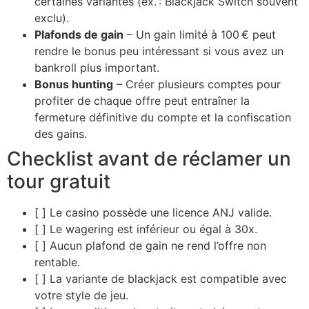
certaines variantes (ex. : Blackjack Switch souvent
exclu).
Plafonds de gain
– Un gain limité à 100 € peut
rendre le bonus peu intéressant si vous avez un
bankroll plus important.
Bonus hunting
– Créer plusieurs comptes pour
profiter de chaque offre peut entraîner la
fermeture définitive du compte et la confiscation
des gains.
Checklist avant de réclamer un
tour gratuit
[ ] Le casino possède une licence ANJ valide.
[ ] Le wagering est inférieur ou égal à 30x.
[ ] Aucun plafond de gain ne rend l’offre non
rentable.
[ ] La variante de blackjack est compatible avec
votre style de jeu.