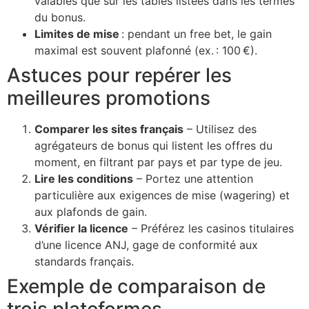
valables que sur les tables listées dans les termes
du bonus.
Limites de mise
: pendant un free bet, le gain
maximal est souvent plafonné (ex. : 100 €).
Astuces pour repérer les
meilleures promotions
Comparer les sites français
– Utilisez des
agrégateurs de bonus qui listent les offres du
moment, en filtrant par pays et par type de jeu.
Lire les conditions
– Portez une attention
particulière aux exigences de mise (wagering) et
aux plafonds de gain.
Vérifier la licence
– Préférez les casinos titulaires
d’une licence ANJ, gage de conformité aux
standards français.
Exemple de comparaison de
trois plateformes