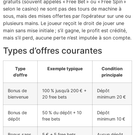
gratuits (souvent appelés « Free Bet » ou « Free Spin »
selon le casino) ne sont pas des tours de machine à
sous, mais des mises offertes par l’opérateur sur une ou
plusieurs mains. Le joueur reçoit le droit de jouer une
main sans mise initiale ; s’il gagne, le profit est crédité,
mais s’il perd, aucune perte n’est imputée à son compte.
Types d’offres courantes
Type
Exemple typique
Condition
d’offre
principale
Bonus de
100 % jusqu’à 200 € +
Dépôt
bienvenue
20 free bets
minimum 20 €
Bonus de
50 % du dépôt + 10
Dépôt
dépôt
free bets
minimum 10 €
Bonus sans
5 € + 5 free bets
Aucun dépôt