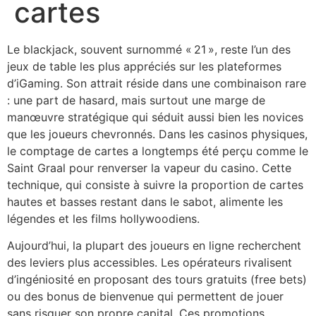
cartes
Le blackjack, souvent surnommé « 21 », reste l’un des
jeux de table les plus appréciés sur les plateformes
d’iGaming. Son attrait réside dans une combinaison rare
: une part de hasard, mais surtout une marge de
manœuvre stratégique qui séduit aussi bien les novices
que les joueurs chevronnés. Dans les casinos physiques,
le comptage de cartes a longtemps été perçu comme le
Saint Graal pour renverser la vapeur du casino. Cette
technique, qui consiste à suivre la proportion de cartes
hautes et basses restant dans le sabot, alimente les
légendes et les films hollywoodiens.
Aujourd’hui, la plupart des joueurs en ligne recherchent
des leviers plus accessibles. Les opérateurs rivalisent
d’ingéniosité en proposant des tours gratuits (free bets)
ou des bonus de bienvenue qui permettent de jouer
sans risquer son propre capital. Ces promotions