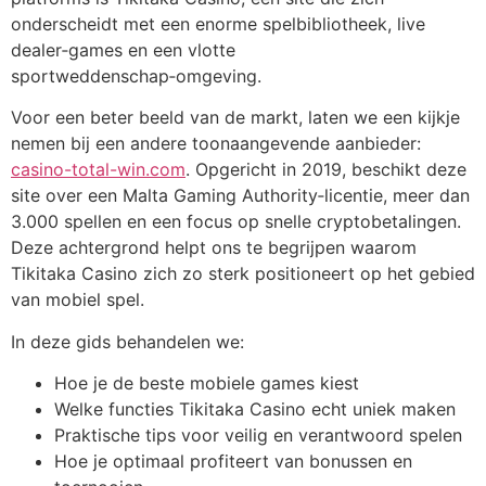
onderscheidt met een enorme spelbibliotheek, live
dealer‑games en een vlotte
sportweddenschap‑omgeving.
Voor een beter beeld van de markt, laten we een kijkje
nemen bij een andere toonaangevende aanbieder:
casino-total-win.com
. Opgericht in 2019, beschikt deze
site over een Malta Gaming Authority‑licentie, meer dan
3.000 spellen en een focus op snelle cryptobetalingen.
Deze achtergrond helpt ons te begrijpen waarom
Tikitaka Casino zich zo sterk positioneert op het gebied
van mobiel spel.
In deze gids behandelen we:
Hoe je de beste mobiele games kiest
Welke functies Tikitaka Casino echt uniek maken
Praktische tips voor veilig en verantwoord spelen
Hoe je optimaal profiteert van bonussen en