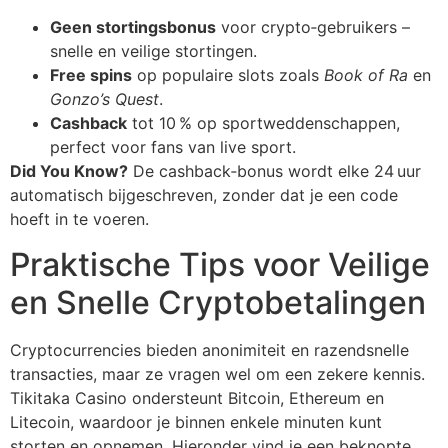
Geen stortingsbonus
voor crypto‑gebruikers –
snelle en veilige stortingen.
Free spins
op populaire slots zoals
Book of Ra
en
Gonzo’s Quest
.
Cashback
tot 10 % op sportweddenschappen,
perfect voor fans van live sport.
Did You Know?
De cashback‑bonus wordt elke 24 uur
automatisch bijgeschreven, zonder dat je een code
hoeft in te voeren.
Praktische Tips voor Veilige
en Snelle Cryptobetalingen
Cryptocurrencies bieden anonimiteit en razendsnelle
transacties, maar ze vragen wel om een zekere kennis.
Tikitaka Casino ondersteunt Bitcoin, Ethereum en
Litecoin, waardoor je binnen enkele minuten kunt
storten en opnemen. Hieronder vind je een beknopte