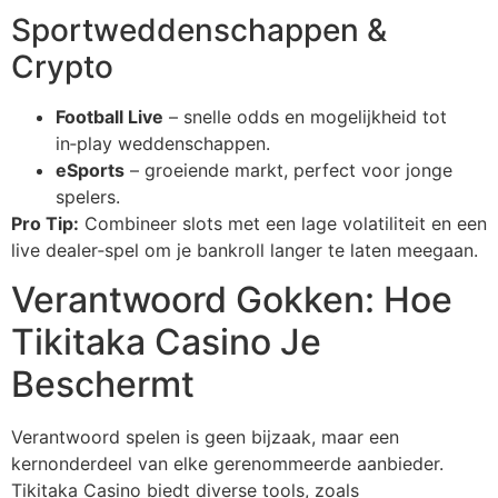
Sportweddenschappen &
Crypto
Football Live
– snelle odds en mogelijkheid tot
in‑play weddenschappen.
eSports
– groeiende markt, perfect voor jonge
spelers.
Pro Tip:
Combineer slots met een lage volatiliteit en een
live dealer‑spel om je bankroll langer te laten meegaan.
Verantwoord Gokken: Hoe
Tikitaka Casino Je
Beschermt
Verantwoord spelen is geen bijzaak, maar een
kernonderdeel van elke gerenommeerde aanbieder.
Tikitaka Casino biedt diverse tools, zoals