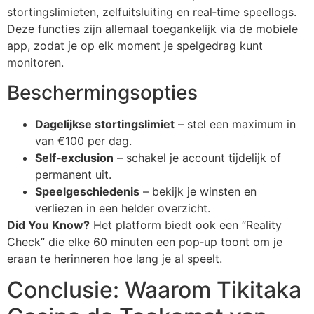
stortingslimieten, zelfuitsluiting en real‑time speellogs.
Deze functies zijn allemaal toegankelijk via de mobiele
app, zodat je op elk moment je spelgedrag kunt
monitoren.
Beschermingsopties
Dagelijkse stortingslimiet
– stel een maximum in
van €100 per dag.
Self‑exclusion
– schakel je account tijdelijk of
permanent uit.
Speelgeschiedenis
– bekijk je winsten en
verliezen in een helder overzicht.
Did You Know?
Het platform biedt ook een “Reality
Check” die elke 60 minuten een pop‑up toont om je
eraan te herinneren hoe lang je al speelt.
Conclusie: Waarom Tikitaka