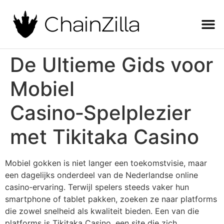
De Ultieme Gids voor
Mobiel
Casino‑Spelplezier
met Tikitaka Casino
Mobiel gokken is niet langer een toekomstvisie, maar
een dagelijks onderdeel van de Nederlandse online
casino‑ervaring. Terwijl spelers steeds vaker hun
smartphone of tablet pakken, zoeken ze naar platforms
die zowel snelheid als kwaliteit bieden. Een van die
platforms is Tikitaka Casino, een site die zich