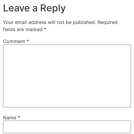
Leave a Reply
Your email address will not be published.
Required
fields are marked
*
Comment
*
Name
*