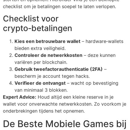
checklist om je betalingen soepel te laten verlopen.
Checklist voor
crypto‑betalingen
Kies een betrouwbare wallet
– hardware‑wallets
bieden extra veiligheid.
Controleer de netwerkkosten
– deze kunnen
variëren per blockchain.
Gebruik tweefactorauthenticatie (2FA)
–
bescherm je account tegen hacks.
Verifieer de ontvangst
– wacht op bevestiging
van minimaal 3 blokken.
Expert Advice:
Houd altijd een kleine reserve in je
wallet voor onverwachte netwerkkosten. Zo voorkom je
onderbrekingen tijdens het opnemen.
De Beste Mobiele Games bij