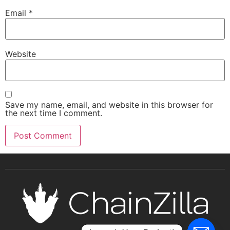
Email
*
Website
Save my name, email, and website in this browser for
the next time I comment.