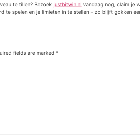
iveau te tillen? Bezoek
justbitwin.nl
vandaag nog, claim je 
 te spelen en je limieten in te stellen – zo blijft gokken ee
uired fields are marked
*