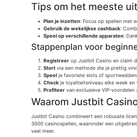
Tips om het meeste uit 
Plan je inzetten
: Focus op spellen met 
Gebruik de wekelijkse cashback
: Combi
Speel op verschillende apparaten
: Dan
Stappenplan voor beginn
Registreer
op Justbit Casino en claim 
Stort
via een methode die je prettig vind
Speel
je favoriete slots of sportwedde
Check
je loyaliteitsniveau elke week en
Profiteer
van exclusieve VIP‑voordelen z
Waarom Justbit Casino
Justbit Casino combineert een robuuste licen
3000 casinospellen, waaronder een uitgebreid 
veel meer.