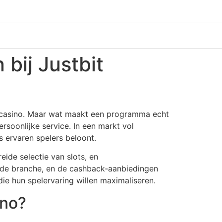
 bij Justbit
e casino. Maar wat maakt een programma echt
rsoonlijke service. In een markt vol
 ervaren spelers beloont.
eide selectie van slots, en
 de branche, en de cashback‑aanbiedingen
die hun spelervaring willen maximaliseren.
ino?