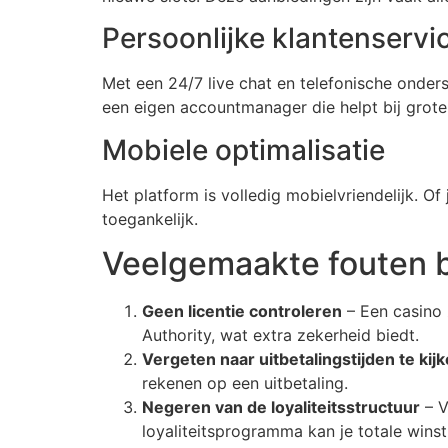
Persoonlijke klantenservi
Met een 24/7 live chat en telefonische onders
een eigen accountmanager die helpt bij grote
Mobiele optimalisatie
Het platform is volledig mobielvriendelijk. Of j
toegankelijk.
Veelgemaakte fouten bi
Geen licentie controleren
– Een casino 
Authority, wat extra zekerheid biedt.
Vergeten naar uitbetalingstijden te kij
rekenen op een uitbetaling.
Negeren van de loyaliteitsstructuur
– V
loyaliteitsprogramma kan je totale winst