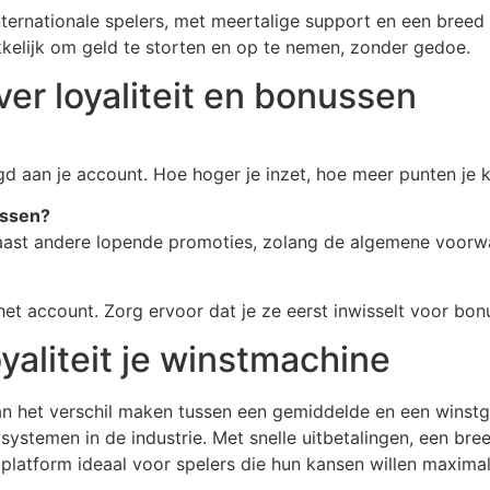
nternationale spelers, met meertalige support en een breed
kkelijk om geld te storten en op te nemen, zonder gedoe.
er loyaliteit en bonussen
 aan je account. Hoe hoger je inzet, hoe meer punten je kr
ussen?
n naast andere lopende promoties, zolang de algemene voor
 het account. Zorg ervoor dat je ze eerst inwisselt voor bon
yaliteit je winstmachine
 het verschil maken tussen een gemiddelde en een winstge
ystemen in de industrie. Met snelle uitbetalingen, een br
platform ideaal voor spelers die hun kansen willen maximal