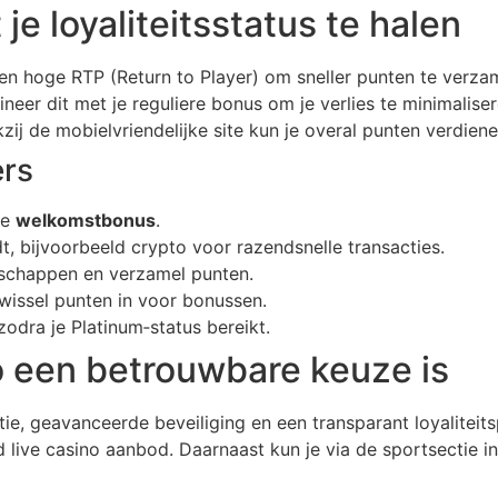
je loyaliteitsstatus te halen
een hoge RTP (Return to Player) om sneller punten te verza
neer dit met je reguliere bonus om je verlies te minimaliser
kzij de mobielvriendelijke site kun je overal punten verdiene
ers
de
welkomstbonus
.
t, bijvoorbeeld crypto voor razendsnelle transacties.
nschappen en verzamel punten.
 wissel punten in voor bonussen.
odra je Platinum‑status bereikt.
 een betrouwbare keuze is
tie, geavanceerde beveiliging en een transparant loyalite
live casino aanbod. Daarnaast kun je via de sportsectie in