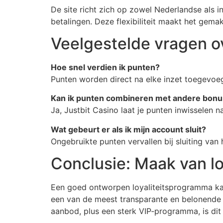
De site richt zich op zowel Nederlandse als i
betalingen. Deze flexibiliteit maakt het gema
Veelgestelde vragen ov
Hoe snel verdien ik punten?
Punten worden direct na elke inzet toegevoegd
Kan ik punten combineren met andere bon
Ja, Justbit Casino laat je punten inwissele
Wat gebeurt er als ik mijn account sluit?
Ongebruikte punten vervallen bij sluiting van
Conclusie: Maak van lo
Een goed ontworpen loyaliteitsprogramma kan
een van de meest transparante en belonende s
aanbod, plus een sterk VIP‑programma, is dit 