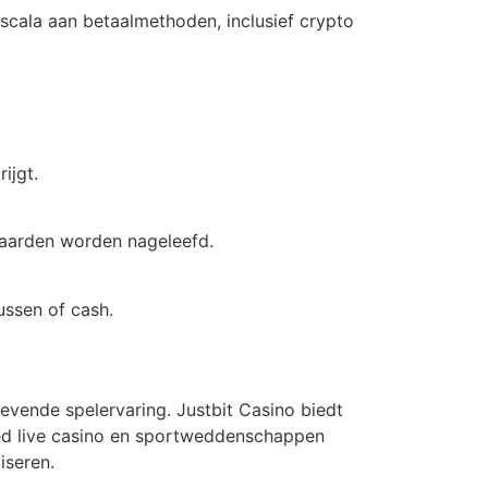
 scala aan betaalmethoden, inclusief crypto
ijgt.
waarden worden nageleefd.
ussen of cash.
vende spelervaring. Justbit Casino biedt
eed live casino en sportweddenschappen
iseren.