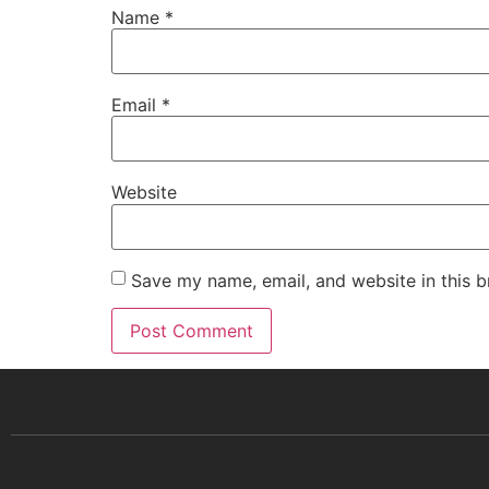
Name
*
Email
*
Website
Save my name, email, and website in this b