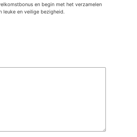
welkomstbonus en begin met het verzamelen
n leuke en veilige bezigheid.