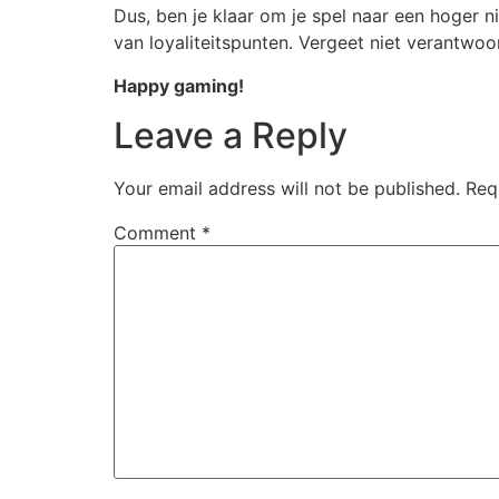
Dus, ben je klaar om je spel naar een hoger n
van loyaliteitspunten. Vergeet niet verantwoord
Happy gaming!
Leave a Reply
Your email address will not be published.
Req
Comment
*