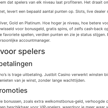
em dat spelers van elk niveau laat profiteren. Het draait o
inzet, levert een bepaald aantal punten op. Slots, live dea
Silver, Gold en Platinum. Hoe hoger je niveau, hoe betere voo
isseld voor bonusgeld, gratis spins, of zelfs cash‑back op
e favoriete spellen, verdien punten en zie je status stijgen
ersoonlijke accountmanager.
voor spelers
betalingen
ino’s is trage uitbetaling. Justbit Casino verwerkt winsten b
genieten van je winst, zonder lange wachttijden.
romoties
ale bonussen, zoals extra welkomstbonus‑geld, verhoogde 
een beschikbaar voor VIP‑spelers, waardoor je meer waar vo