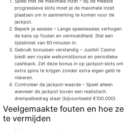
Speel met de maximale inzet – Bij de meeste
progressieve slots moet je de maximale inzet
plaatsen om in aanmerking te komen voor de
jackpot.
Beperk je sessies – Lange speelsessies verhogen
de kans op fouten en vermoeidheid. Stel een
tijdslimiet van 60 minuten in.
Gebruik bonussen verstandig – Justbit Casino
biedt een royale welkomstbonus en periodieke
cashback. Zet deze bonus in op jackpot‑slots om
extra spins te krijgen zonder extra eigen geld te
riskeren.
Controleer de jackpot‑waarde – Speel alleen
wanneer de jackpot boven een realistisch
drempelbedrag staat (bijvoorbeeld €100.000).
Veelgemaakte fouten en hoe ze
te vermijden