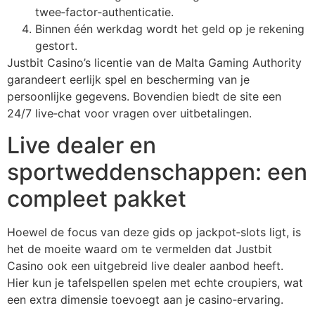
twee‑factor‑authenticatie.
Binnen één werkdag wordt het geld op je rekening
gestort.
Justbit Casino’s licentie van de Malta Gaming Authority
garandeert eerlijk spel en bescherming van je
persoonlijke gegevens. Bovendien biedt de site een
24/7 live‑chat voor vragen over uitbetalingen.
Live dealer en
sportweddenschappen: een
compleet pakket
Hoewel de focus van deze gids op jackpot‑slots ligt, is
het de moeite waard om te vermelden dat Justbit
Casino ook een uitgebreid live dealer aanbod heeft.
Hier kun je tafelspellen spelen met echte croupiers, wat
een extra dimensie toevoegt aan je casino‑ervaring.