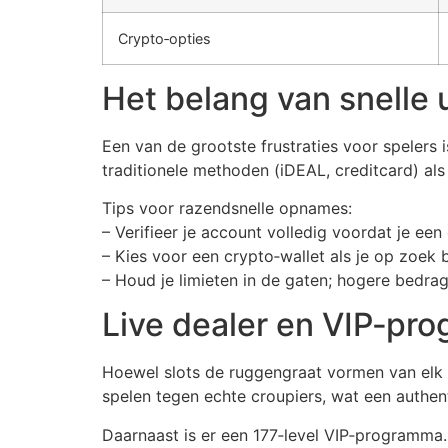
Crypto‑opties
Het belang van snelle
Een van de grootste frustraties voor spelers
traditionele methoden (iDEAL, creditcard) als
Tips voor razendsnelle opnames:
– Verifieer je account volledig voordat je ee
– Kies voor een crypto‑wallet als je op zoek b
– Houd je limieten in de gaten; hogere bedra
Live dealer en VIP‑pro
Hoewel slots de ruggengraat vormen van elk on
spelen tegen echte croupiers, wat een authent
Daarnaast is er een 177‑level VIP‑programma