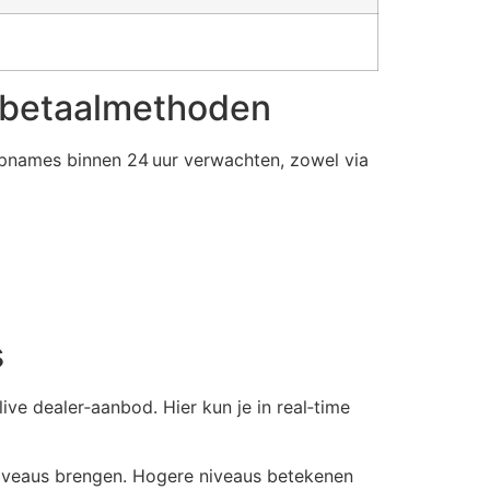
e betaalmethoden
 opnames binnen 24 uur verwachten, zowel via
s
ve dealer‑aanbod. Hier kun je in real‑time
 niveaus brengen. Hogere niveaus betekenen