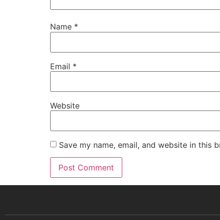
Name
*
Email
*
Website
Save my name, email, and website in this b