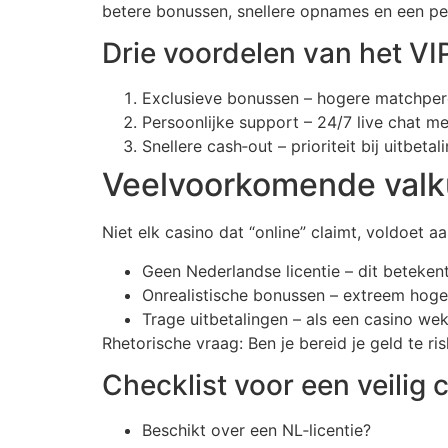
betere bonussen, snellere opnames en een pe
Drie voordelen van het V
Exclusieve bonussen – hogere matchperc
Persoonlijke support – 24/7 live chat m
Snellere cash‑out – prioriteit bij uitbeta
Veelvoorkomende valkui
Niet elk casino dat “online” claimt, voldoet 
Geen Nederlandse licentie – dit beteken
Onrealistische bonussen – extreem hog
Trage uitbetalingen – als een casino wek
Rhetorische vraag: Ben je bereid je geld te r
Checklist voor een veilig 
Beschikt over een NL‑licentie?