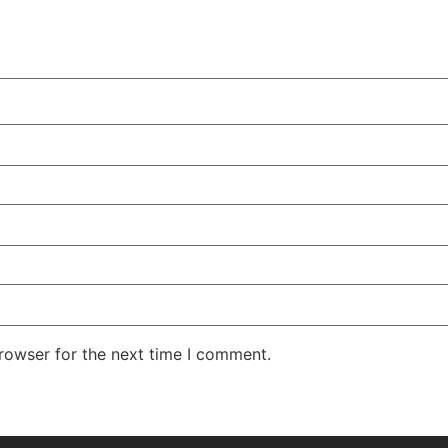
rowser for the next time I comment.