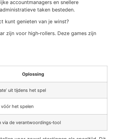
ijke accountmanagers en snellere
 administratieve taken besteden.
t kunt genieten van je winst?
r zijn voor high‑rollers. Deze games zijn
Oplossing
te’ uit tijdens het spel
 vóór het spelen
n via de verantwoordings‑tool
llen voor zowel stortingen als speeltijd. Dit