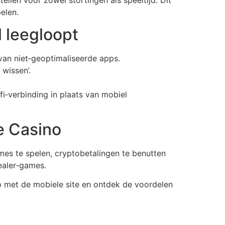
elen.
l leegloopt
 van niet‑geoptimaliseerde apps.
wissen’.
i‑verbinding in plaats van mobiel
e Casino
games te spelen, cryptobetalingen te benutten
dealer‑games.
p met de mobiele site en ontdek de voordelen