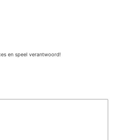
cces en speel verantwoord!