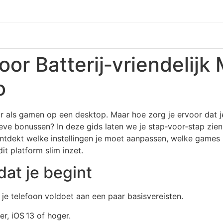
or Batterij‑vriendelijk
o
 als gamen op een desktop. Maar hoe zorg je ervoor dat je 
sieve bonussen? In deze gids laten we je stap‑voor‑stap zie
e ontdekt welke instellingen je moet aanpassen, welke games 
t platform slim inzet.
dat je begint
 je telefoon voldoet aan een paar basisvereisten.
r, iOS 13 of hoger.