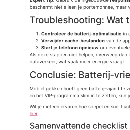
beschermt niet alleen je portemonnee, maar v
Troubleshooting: Wat te
Controleer de batterij‑optimalisatie
in 
Verwijder cache‑bestanden
van de app
Start je telefoon opnieuw
om eventuele 
Als deze stappen niet helpen, overweeg dan 
dataverkeer, wat vaak meer energie vraagt.
Conclusie: Batterij‑vr
Mobiel gokken hoeft geen batterij‑vijand te zi
en het VIP‑programma slim in te zetten, kun je
Wil je meteen ervaren hoe soepel en snel Luc
hier
.
Samenvattende checklist