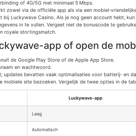
erbinding of 4G/5G met minimaal 5 Mbps.
 zowel via de officiële app als via een mobiel‑vriendelijk
 bij Luckywave Casino. Als je nog geen account hebt, kun
gevens in te vullen. Vergeet niet de bonuscode te gebruiken
en royale stortingsmatch.
Luckywave-app of open de mobi
uit de Google Play Store of de Apple App Store.
rsnaam en wachtwoord.
; updates bevatten vaak optimalisaties voor batterij‑ en da
 de mobiele site bezoeken. Vergelijk de twee opties in de tab
Luckywave‑app
Laag
Automatisch