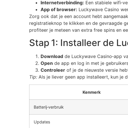
Internetverbinding:
Een stabiele wifi‑v
App of browser:
Luckywave Casino werkt
Zorg ook dat je een account hebt aangemaakt
registratieknop te klikken en de gevraagde ge
profiteer je meteen van extra free spins en e
Stap 1: Installeer de 
Download
de Luckywave Casino‑app van
Open
de app en log in met je gebruike
Controleer
of je de nieuwste versie hebt
Tip:
Als je liever geen app installeert, kun je
Kenmerk
Batterij‑verbruik
Updates