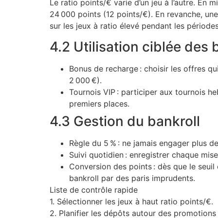
Le ratio points/€ varie d’un jeu à l’autre. En
24 000 points (12 points/€). En revanche, une
sur les jeux à ratio élevé pendant les périod
4.2 Utilisation ciblée des
Bonus de recharge : choisir les offres q
2 000 €).
Tournois VIP : participer aux tournois h
premiers places.
4.3 Gestion du bankroll
Règle du 5 % : ne jamais engager plus de
Suivi quotidien : enregistrer chaque mis
Conversion des points : dès que le seuil d
bankroll par des paris imprudents.
Liste de contrôle rapide
1. Sélectionner les jeux à haut ratio points/€.
2. Planifier les dépôts autour des promotions 