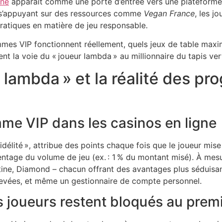
gne
apparaît comme une porte d’entrée vers une plateforme q
n s’appuyant sur des ressources comme
Vegan France
, les j
 pratiques en matière de jeu responsable.
s VIP fonctionnent réellement, quels jeux de table maxim
nt la voie du « joueur lambda » au millionnaire du tapis ver
r lambda » et la réalité des 
mme VIP dans les casinos en ligne
élité », attribue des points chaque fois que le joueur mise 
ntage du volume de jeu (ex. : 1 % du montant misé). À mesu
atine, Diamond – chacun offrant des avantages plus séduisa
levées, et même un gestionnaire de compte personnel.
es joueurs restent bloqués au prem