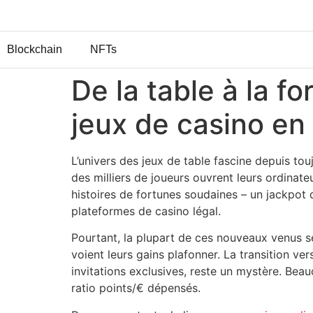
Blockchain
NFTs
De la table à la f
jeux de casino en
L’univers des jeux de table fascine depuis touj
des milliers de joueurs ouvrent leurs ordinate
histoires de fortunes soudaines – un jackpot d
plateformes de casino légal.
Pourtant, la plupart de ces nouveaux venus se 
voient leurs gains plafonner. La transition ve
invitations exclusives, reste un mystère. Beauc
ratio points/€ dépensés.