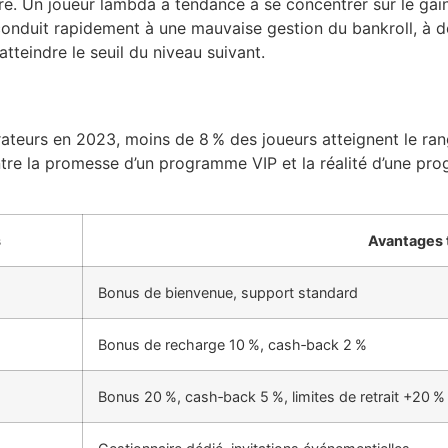
ière. Un joueur lambda a tendance à se concentrer sur le gai
 conduit rapidement à une mauvaise gestion du bankroll, à 
atteindre le seuil du niveau suivant.
ateurs en 2023, moins de 8 % des joueurs atteignent le rang
entre la promesse d’un programme VIP et la réalité d’une pr
s
Avantages 
Bonus de bienvenue, support standard
Bonus de recharge 10 %, cash‑back 2 %
Bonus 20 %, cash‑back 5 %, limites de retrait +20 %