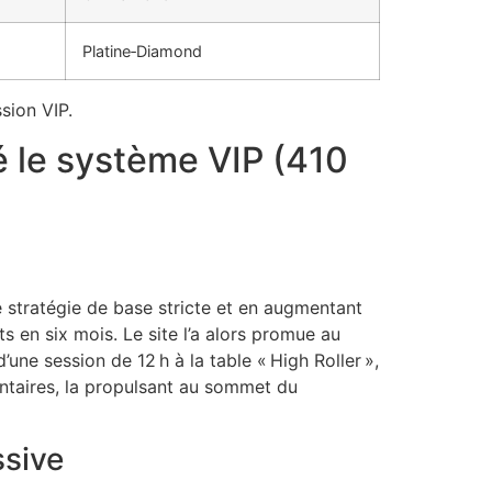
Platine‑Diamond
sion VIP.
é le système VIP (410
 stratégie de base stricte et en augmentant
s en six mois. Le site l’a alors promue au
ne session de 12 h à la table « High Roller »,
ntaires, la propulsant au sommet du
ssive