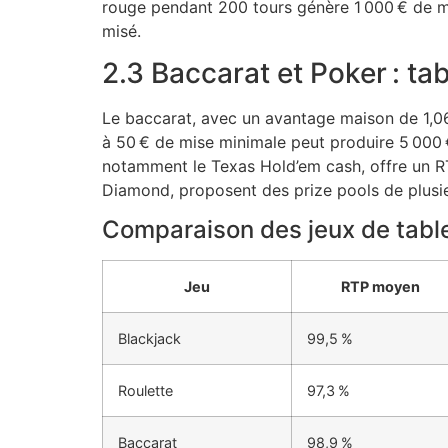
rouge pendant 200 tours génère 1 000 € de mis
misé.
2.3 Baccarat et Poker : ta
Le baccarat, avec un avantage maison de 1,06 
à 50 € de mise minimale peut produire 5 000 €
notamment le Texas Hold’em cash, offre un RT
Diamond, proposent des prize pools de plusie
Comparaison des jeux de table
Jeu
RTP moyen
Blackjack
99,5 %
Roulette
97,3 %
Baccarat
98,9 %