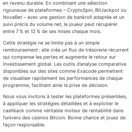
en revenu durable. En combinant une sélection
rigoureuse de plateformes – CryptoSpin, BitJackpot ou
NovaBet – avec une gestion de bankroll adaptée et un
suivi précis du volume net, le joueur peut récupérer
entre 7 % et 12 % de ses mises chaque mois.
Cette stratégie ne se limite pas à un simple
remboursement : elle crée un flux de trésorerie récurrent
qui compense les pertes et augmente le retour sur
investissement global. Les outils d’analyse comparative
disponibles sur des sites comme Exacode permettent
de visualiser rapidement les performances de chaque
programme, facilitant ainsi la prise de décision.
Nous vous invitons à tester les plateformes présentées,
à appliquer les stratégies détaillées et à exploiter le
cashback comme véritable moteur de rentabilité dans
l’univers des casinos Bitcoin. Bonne chance et jouez de
façon responsable.