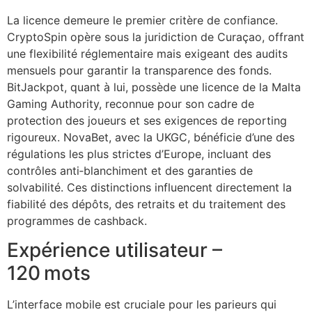
La licence demeure le premier critère de confiance.
CryptoSpin opère sous la juridiction de Curaçao, offrant
une flexibilité réglementaire mais exigeant des audits
mensuels pour garantir la transparence des fonds.
BitJackpot, quant à lui, possède une licence de la Malta
Gaming Authority, reconnue pour son cadre de
protection des joueurs et ses exigences de reporting
rigoureux. NovaBet, avec la UKGC, bénéficie d’une des
régulations les plus strictes d’Europe, incluant des
contrôles anti‑blanchiment et des garanties de
solvabilité. Ces distinctions influencent directement la
fiabilité des dépôts, des retraits et du traitement des
programmes de cashback.
Expérience utilisateur –
120 mots
L’interface mobile est cruciale pour les parieurs qui