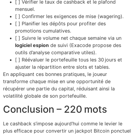
[ ] Vérifier le taux de cashback et le plafond
mensuel.
[ ] Confirmer les exigences de mise (wagering).
[ ] Planifier les dépôts pour profiter des
promotions cumulatives.
[ ] Suivre le volume net chaque semaine via un
logiciel espion
de suivi (Exacode propose des
outils d’analyse comparative utiles).
[ ] Réévaluer le portefeuille tous les 30 jours et
ajuster la répartition entre slots et tables.
En appliquant ces bonnes pratiques, le joueur
transforme chaque mise en une opportunité de
récupérer une partie du capital, réduisant ainsi la
volatilité globale de son portefeuille.
Conclusion – 220 mots
Le cashback s’impose aujourd’hui comme le levier le
plus efficace pour convertir un jackpot Bitcoin ponctuel