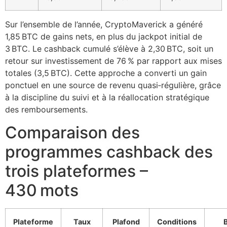
Sur l’ensemble de l’année, CryptoMaverick a généré
1,85 BTC de gains nets, en plus du jackpot initial de
3 BTC. Le cashback cumulé s’élève à 2,30 BTC, soit un
retour sur investissement de 76 % par rapport aux mises
totales (3,5 BTC). Cette approche a converti un gain
ponctuel en une source de revenu quasi‑régulière, grâce
à la discipline du suivi et à la réallocation stratégique
des remboursements.
Comparaison des
programmes cashback des
trois plateformes –
430 mots
Plateforme
Taux
Plafond
Conditions