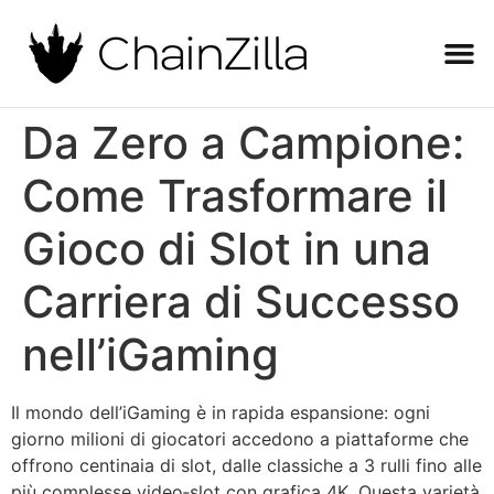
Da Zero a Campione:
Come Trasformare il
Gioco di Slot in una
Carriera di Successo
nell’iGaming
Il mondo dell’iGaming è in rapida espansione: ogni
giorno milioni di giocatori accedono a piattaforme che
offrono centinaia di slot, dalle classiche a 3 rulli fino alle
più complesse video‑slot con grafica 4K. Questa varietà