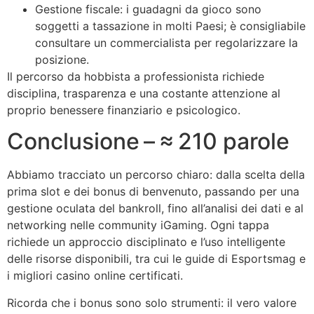
Gestione fiscale: i guadagni da gioco sono
soggetti a tassazione in molti Paesi; è consigliabile
consultare un commercialista per regolarizzare la
posizione.
Il percorso da hobbista a professionista richiede
disciplina, trasparenza e una costante attenzione al
proprio benessere finanziario e psicologico.
Conclusione – ≈ 210 parole
Abbiamo tracciato un percorso chiaro: dalla scelta della
prima slot e dei bonus di benvenuto, passando per una
gestione oculata del bankroll, fino all’analisi dei dati e al
networking nelle community iGaming. Ogni tappa
richiede un approccio disciplinato e l’uso intelligente
delle risorse disponibili, tra cui le guide di Esportsmag e
i migliori casino online certificati.
Ricorda che i bonus sono solo strumenti: il vero valore