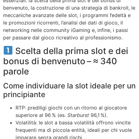
essenziali: la scelta della prima slot e dei bonus di
benvenuto, la costruzione di una strategia di bankroll, le
meccaniche avanzate delle slot, i programmi fedeltà e
le promozioni ricorrenti, l’analisi dei dati di gioco, il
networking nelle community iGaming e, infine, i passi
per passare dal gioco ricreativo al professionismo.
Scelta della prima slot e dei
bonus di benvenuto – ≈ 340
parole
Come individuare la slot ideale per un
principiante
RTP: prediligi giochi con un ritorno al giocatore
superiore al 96 % (es.
Starburst
96,1 %).
Volatilità: le slot a bassa volatilità offrono vincite
frequenti ma di piccola entità, ideali per chi vuole
imparare senza grandi rischi.