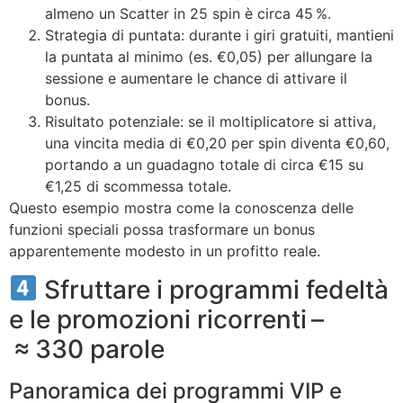
almeno un Scatter in 25 spin è circa 45 %.
Strategia di puntata: durante i giri gratuiti, mantieni
la puntata al minimo (es. €0,05) per allungare la
sessione e aumentare le chance di attivare il
bonus.
Risultato potenziale: se il moltiplicatore si attiva,
una vincita media di €0,20 per spin diventa €0,60,
portando a un guadagno totale di circa €15 su
€1,25 di scommessa totale.
Questo esempio mostra come la conoscenza delle
funzioni speciali possa trasformare un bonus
apparentemente modesto in un profitto reale.
Sfruttare i programmi fedeltà
e le promozioni ricorrenti –
≈ 330 parole
Panoramica dei programmi VIP e