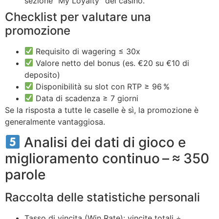
sezione “My Loyalty” del casinò.
Checklist per valutare una
promozione
Requisito di wagering ≤ 30x
Valore netto del bonus (es. €20 su €10 di
deposito)
Disponibilità su slot con RTP ≥ 96 %
Data di scadenza ≥ 7 giorni
Se la risposta a tutte le caselle è sì, la promozione è
generalmente vantaggiosa.
Analisi dei dati di gioco e
miglioramento continuo – ≈ 350
parole
Raccolta delle statistiche personali
Tasso di vincita (Win Rate): vincite totali ÷