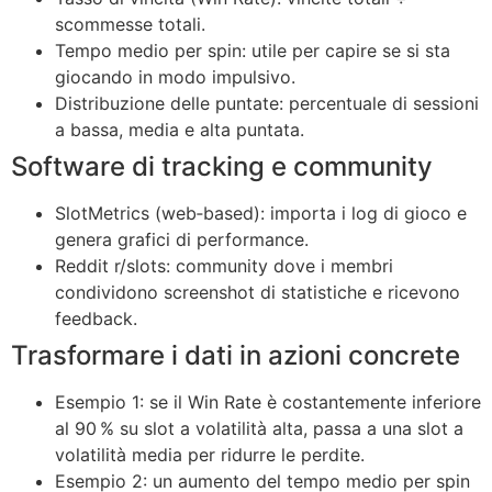
scommesse totali.
Tempo medio per spin: utile per capire se si sta
giocando in modo impulsivo.
Distribuzione delle puntate: percentuale di sessioni
a bassa, media e alta puntata.
Software di tracking e community
SlotMetrics (web‑based): importa i log di gioco e
genera grafici di performance.
Reddit r/slots: community dove i membri
condividono screenshot di statistiche e ricevono
feedback.
Trasformare i dati in azioni concrete
Esempio 1: se il Win Rate è costantemente inferiore
al 90 % su slot a volatilità alta, passa a una slot a
volatilità media per ridurre le perdite.
Esempio 2: un aumento del tempo medio per spin