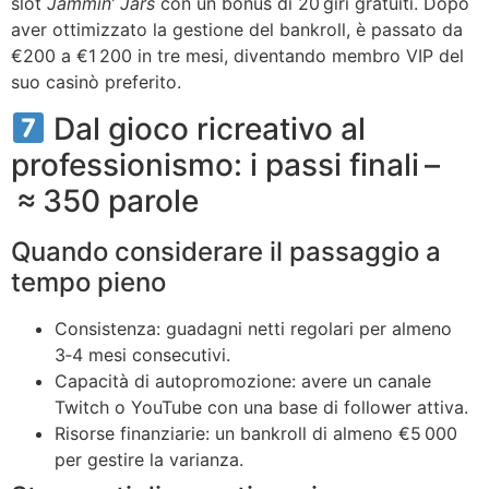
slot
Jammin’ Jars
con un bonus di 20 giri gratuiti. Dopo
aver ottimizzato la gestione del bankroll, è passato da
€200 a €1 200 in tre mesi, diventando membro VIP del
suo casinò preferito.
Dal gioco ricreativo al
professionismo: i passi finali –
≈ 350 parole
Quando considerare il passaggio a
tempo pieno
Consistenza: guadagni netti regolari per almeno
3‑4 mesi consecutivi.
Capacità di autopromozione: avere un canale
Twitch o YouTube con una base di follower attiva.
Risorse finanziarie: un bankroll di almeno €5 000
per gestire la varianza.