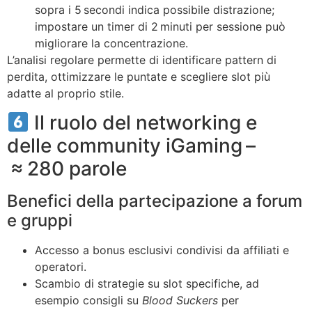
sopra i 5 secondi indica possibile distrazione;
impostare un timer di 2 minuti per sessione può
migliorare la concentrazione.
L’analisi regolare permette di identificare pattern di
perdita, ottimizzare le puntate e scegliere slot più
adatte al proprio stile.
Il ruolo del networking e
delle community iGaming –
≈ 280 parole
Benefici della partecipazione a forum
e gruppi
Accesso a bonus esclusivi condivisi da affiliati e
operatori.
Scambio di strategie su slot specifiche, ad
esempio consigli su
Blood Suckers
per