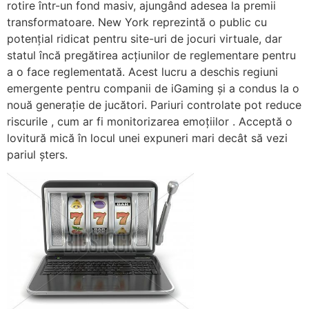
rotire într-un fond masiv, ajungând adesea la premii
transformatoare. New York reprezintă o public cu
potențial ridicat pentru site-uri de jocuri virtuale, dar
statul încă pregătirea acțiunilor de reglementare pentru
a o face reglementată. Acest lucru a deschis regiuni
emergente pentru companii de iGaming și a condus la o
nouă generație de jucători. Pariuri controlate pot reduce
riscurile , cum ar fi monitorizarea emoțiilor . Acceptă o
lovitură mică în locul unei expuneri mari decât să vezi
pariul șters.