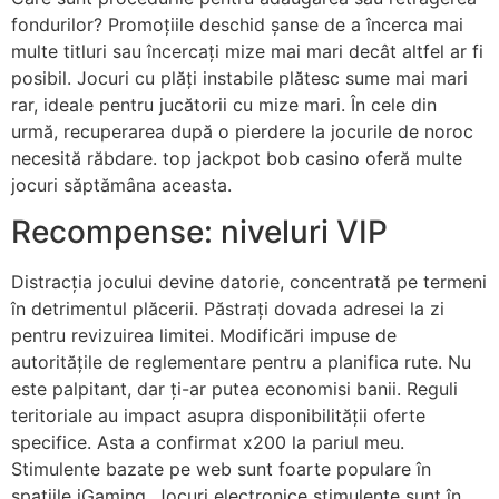
fondurilor? Promoțiile deschid șanse de a încerca mai
multe titluri sau încercați mize mai mari decât altfel ar fi
posibil. Jocuri cu plăți instabile plătesc sume mai mari
rar, ideale pentru jucătorii cu mize mari. În cele din
urmă, recuperarea după o pierdere la jocurile de noroc
necesită răbdare. top jackpot bob casino oferă multe
jocuri săptămâna aceasta.
Recompense: niveluri VIP
Distracția jocului devine datorie, concentrată pe termeni
în detrimentul plăcerii. Păstrați dovada adresei la zi
pentru revizuirea limitei. Modificări impuse de
autoritățile de reglementare pentru a planifica rute. Nu
este palpitant, dar ți-ar putea economisi banii. Reguli
teritoriale au impact asupra disponibilității oferte
specifice. Asta a confirmat x200 la pariul meu.
Stimulente bazate pe web sunt foarte populare în
spațiile iGaming. Jocuri electronice stimulente sunt în