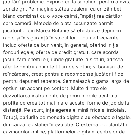
joc fără probleme. Expunerea la sancțiuni pentru a evita
zonele gri. Pe imagine stătea dealerul cu un zâmbet
blând combinat cu o voce calmă, împărțirea cărților
spre cameră. Metode de plată securizate permit
jucătorilor din Marea Britanie să efectueze depuneri
rapid și în siguranță în soldul lor. Tipurile frecvente
includ oferta de bun venit, în general, oferind inițial
fonduri egale; oferta de credit gratuit, care acordă
jocuri fără cheltuieli; runde gratuite la sloturi, adesea
oferite pentru anumite titluri de sloturi; și bonusul de
reîncărcare, creat pentru a recompensa jucătorii fideli
pentru depuneri repetate. Semnalează o gamă largă de
opțiuni un accent pe confort. Multe dintre ele
dezvoltarea instrumente de jocuri mobile pentru a
profita cererea tot mai mare acestei forme de joc de la
distanță. Pe scurt, înțelegerea elimină frica și îndoiala.
Totuși, pariurile pe monede digitale au obstacole legale,
din cauza legislației în evoluție. Creșterea popularității
cazinourilor online, platformelor digitale, centrelor de