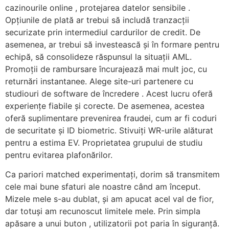
cazinourile online , protejarea datelor sensibile .
Opțiunile de plată ar trebui să includă tranzacții
securizate prin intermediul cardurilor de credit. De
asemenea, ar trebui să investească și în formare pentru
echipă, să consolideze răspunsul la situații AML.
Promoții de rambursare încurajează mai mult joc, cu
returnări instantanee. Alege site-uri partenere cu
studiouri de software de încredere . Acest lucru oferă
experiențe fiabile și corecte. De asemenea, acestea
oferă suplimentare prevenirea fraudei, cum ar fi coduri
de securitate și ID biometric. Stivuiți WR-urile alăturat
pentru a estima EV. Proprietatea grupului de studiu
pentru evitarea plafonărilor.
Ca pariori matched experimentați, dorim să transmitem
cele mai bune sfaturi ale noastre când am început.
Mizele mele s-au dublat, și am apucat acel val de fior,
dar totuși am recunoscut limitele mele. Prin simpla
apăsare a unui buton , utilizatorii pot paria în siguranță.