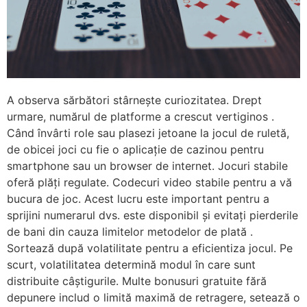
A observa sărbători stârnește curiozitatea. Drept
urmare, numărul de platforme a crescut vertiginos .
Când învârti role sau plasezi jetoane la jocul de ruletă,
de obicei joci cu fie o aplicație de cazinou pentru
smartphone sau un browser de internet. Jocuri stabile
oferă plăți regulate. Codecuri video stabile pentru a vă
bucura de joc. Acest lucru este important pentru a
sprijini numerarul dvs. este disponibil și evitați pierderile
de bani din cauza limitelor metodelor de plată .
Sortează după volatilitate pentru a eficientiza jocul. Pe
scurt, volatilitatea determină modul în care sunt
distribuite câștigurile. Multe bonusuri gratuite fără
depunere includ o limită maximă de retragere, setează o