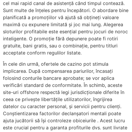
cel mai rapid canal de asistență când timpul contează.
Sunt multe de înțeles pentru începători. O abordare bine
planificată a promoțiilor vă ajută să obțineți valoare
maximă cu expunere limitată și joc mai lung. Alegerea
sloturilor profitabile este esențial pentru jocuri de noroc
inteligente. O promoție fără depunere poate fi rotiri
gratuite, bani gratis, sau o combinație, pentru titluri
acceptate conform regulilor listate.
În cele din urmă, ofertele de cazino pot stimula
implicarea. După compensarea pariurilor, încasați
folosind conturile bancare aprobate; se vor aplica
verificări standard de conformitate. În schimb, aceste
site-uri offshore respectă legi jurisdicționale diferite în
ceea ce privește libertățile utilizatorilor, îngrijirea
datelor cu caracter personal, și servicii pentru clienți.
Conștientizarea factorilor declanșatori mentali poate
ajuta jucătorii să își controleze obiceiurile . Acest lucru
este crucial pentru a garanta profiturile dvs. sunt livrate