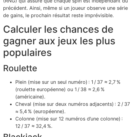
(RNG) qui assure que chaque spin est indépendant du
précédent. Ainsi, même si un joueur observe une série
de gains, le prochain résultat reste imprévisible.
Calculer les chances de
gagner aux jeux les plus
populaires
Roulette
Plein (mise sur un seul numéro) : 1 / 37 ≈ 2,7 %
(roulette européenne) ou 1 / 38 ≈ 2,6 %
(américaine).
Cheval (mise sur deux numéros adjacents) : 2 / 37
≈ 5,4 % (européenne).
Colonne (mise sur 12 numéros d’une colonne) :
12 / 37 ≈ 32,4 %.
Blackjack