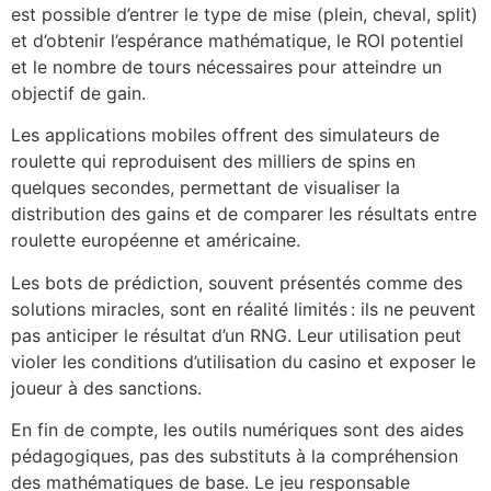
est possible d’entrer le type de mise (plein, cheval, split)
et d’obtenir l’espérance mathématique, le ROI potentiel
et le nombre de tours nécessaires pour atteindre un
objectif de gain.
Les applications mobiles offrent des simulateurs de
roulette qui reproduisent des milliers de spins en
quelques secondes, permettant de visualiser la
distribution des gains et de comparer les résultats entre
roulette européenne et américaine.
Les bots de prédiction, souvent présentés comme des
solutions miracles, sont en réalité limités : ils ne peuvent
pas anticiper le résultat d’un RNG. Leur utilisation peut
violer les conditions d’utilisation du casino et exposer le
joueur à des sanctions.
En fin de compte, les outils numériques sont des aides
pédagogiques, pas des substituts à la compréhension
des mathématiques de base. Le jeu responsable