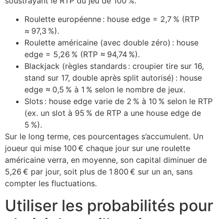
soustrayant le RTP du jeu de 100 %.
Roulette européenne : house edge = 2,7 % (RTP
≈ 97,3 %).
Roulette américaine (avec double zéro) : house
edge = 5,26 % (RTP ≈ 94,74 %).
Blackjack (règles standards : croupier tire sur 16,
stand sur 17, double après split autorisé) : house
edge ≈ 0,5 % à 1 % selon le nombre de jeux.
Slots : house edge varie de 2 % à 10 % selon le RTP
(ex. un slot à 95 % de RTP a une house edge de
5 %).
Sur le long terme, ces pourcentages s’accumulent. Un
joueur qui mise 100 € chaque jour sur une roulette
américaine verra, en moyenne, son capital diminuer de
5,26 € par jour, soit plus de 1 800 € sur un an, sans
compter les fluctuations.
Utiliser les probabilités pour