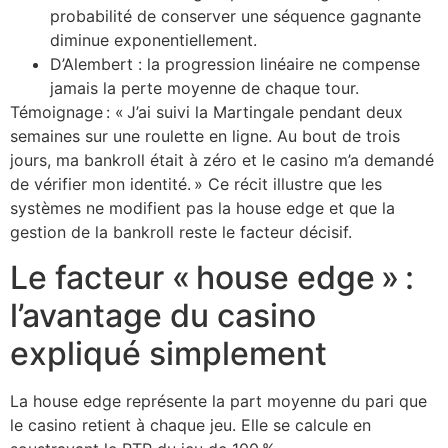
probabilité de conserver une séquence gagnante
diminue exponentiellement.
D’Alembert : la progression linéaire ne compense
jamais la perte moyenne de chaque tour.
Témoignage : « J’ai suivi la Martingale pendant deux
semaines sur une roulette en ligne. Au bout de trois
jours, ma bankroll était à zéro et le casino m’a demandé
de vérifier mon identité. » Ce récit illustre que les
systèmes ne modifient pas la house edge et que la
gestion de la bankroll reste le facteur décisif.
Le facteur « house edge » :
l’avantage du casino
expliqué simplement
La house edge représente la part moyenne du pari que
le casino retient à chaque jeu. Elle se calcule en