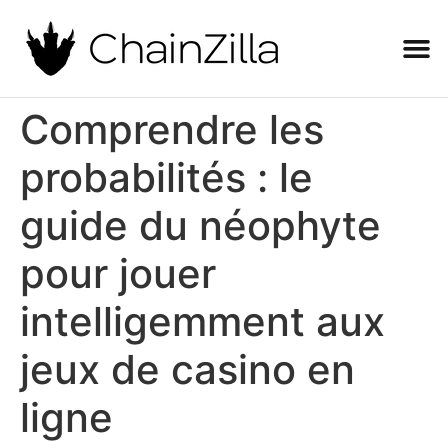
Comprendre les
probabilités : le
guide du néophyte
pour jouer
intelligemment aux
jeux de casino en
ligne