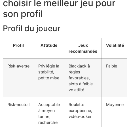
choisir le meilleur jeu pour
son profil
Profil du joueur
Profil
Attitude
Jeux
Volatilité
recommandés
Risk‑averse
Privilégie la
Blackjack à
Faible
stabilité,
règles
petite mise
favorables,
slots à faible
volatilité
Risk‑neutral
Acceptable
Roulette
Moyenne
à moyen
européenne,
terme,
vidéo‑poker
recherche