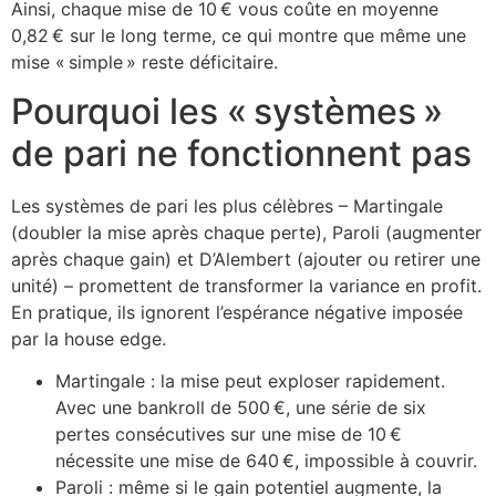
Ainsi, chaque mise de 10 € vous coûte en moyenne
0,82 € sur le long terme, ce qui montre que même une
mise « simple » reste déficitaire.
Pourquoi les « systèmes »
de pari ne fonctionnent pas
Les systèmes de pari les plus célèbres – Martingale
(doubler la mise après chaque perte), Paroli (augmenter
après chaque gain) et D’Alembert (ajouter ou retirer une
unité) – promettent de transformer la variance en profit.
En pratique, ils ignorent l’espérance négative imposée
par la house edge.
Martingale : la mise peut exploser rapidement.
Avec une bankroll de 500 €, une série de six
pertes consécutives sur une mise de 10 €
nécessite une mise de 640 €, impossible à couvrir.
Paroli : même si le gain potentiel augmente, la