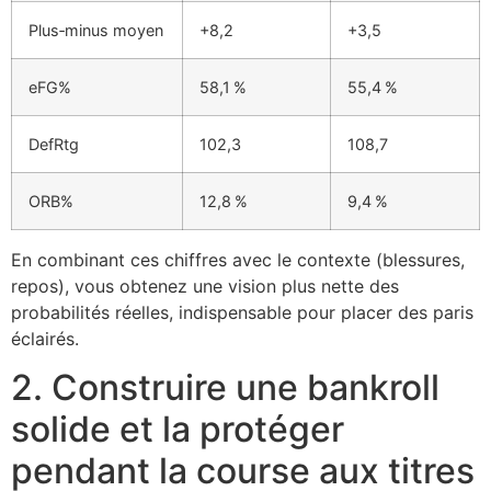
Plus‑minus moyen
+8,2
+3,5
eFG%
58,1 %
55,4 %
DefRtg
102,3
108,7
ORB%
12,8 %
9,4 %
En combinant ces chiffres avec le contexte (blessures,
repos), vous obtenez une vision plus nette des
probabilités réelles, indispensable pour placer des paris
éclairés.
2. Construire une bankroll
solide et la protéger
pendant la course aux titres