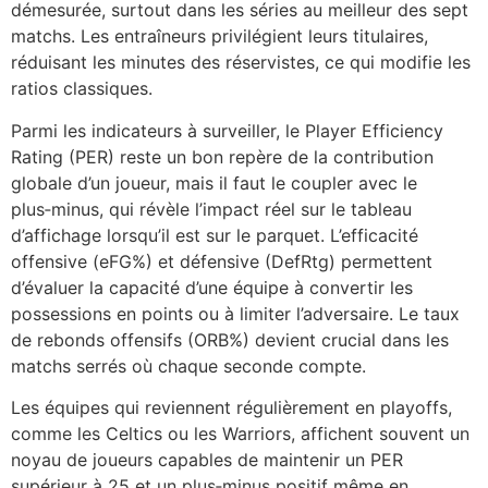
démesurée, surtout dans les séries au meilleur des sept
matchs. Les entraîneurs privilégient leurs titulaires,
réduisant les minutes des réservistes, ce qui modifie les
ratios classiques.
Parmi les indicateurs à surveiller, le Player Efficiency
Rating (PER) reste un bon repère de la contribution
globale d’un joueur, mais il faut le coupler avec le
plus‑minus, qui révèle l’impact réel sur le tableau
d’affichage lorsqu’il est sur le parquet. L’efficacité
offensive (eFG%) et défensive (DefRtg) permettent
d’évaluer la capacité d’une équipe à convertir les
possessions en points ou à limiter l’adversaire. Le taux
de rebonds offensifs (ORB%) devient crucial dans les
matchs serrés où chaque seconde compte.
Les équipes qui reviennent régulièrement en playoffs,
comme les Celtics ou les Warriors, affichent souvent un
noyau de joueurs capables de maintenir un PER
supérieur à 25 et un plus‑minus positif même en