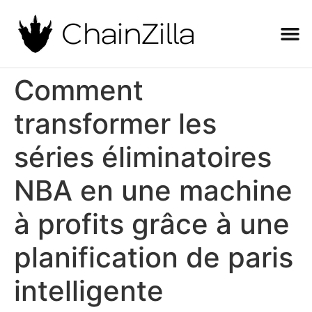
Comment
transformer les
séries éliminatoires
NBA en une machine
à profits grâce à une
planification de paris
intelligente