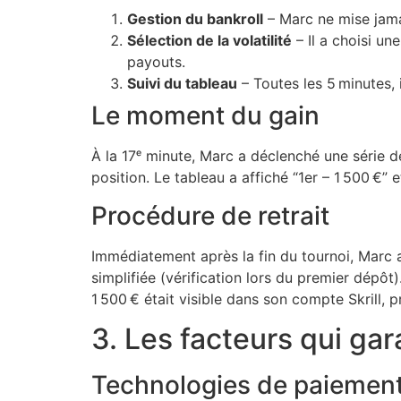
Gestion du bankroll
– Marc ne mise jamai
Sélection de la volatilité
– Il a choisi un
payouts.
Suivi du tableau
– Toutes les 5 minutes, i
Le moment du gain
À la 17ᵉ minute, Marc a déclenché une série de
position. Le tableau a affiché “1er – 1 500 €” 
Procédure de retrait
Immédiatement après la fin du tournoi, Marc a
simplifiée (vérification lors du premier dépô
1 500 € était visible dans son compte Skrill, 
3. Les facteurs qui gar
Technologies de paiemen