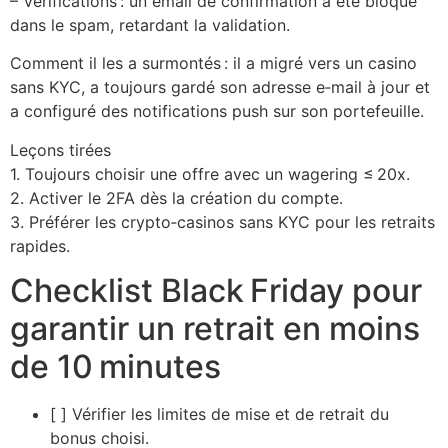
– Vérifications : un email de confirmation a été bloqué
dans le spam, retardant la validation.
Comment il les a surmontés : il a migré vers un casino
sans KYC, a toujours gardé son adresse e‑mail à jour et
a configuré des notifications push sur son portefeuille.
Leçons tirées
1. Toujours choisir une offre avec un wagering ≤ 20x.
2. Activer le 2FA dès la création du compte.
3. Préférer les crypto‑casinos sans KYC pour les retraits
rapides.
Checklist Black Friday pour
garantir un retrait en moins
de 10 minutes
[ ] Vérifier les limites de mise et de retrait du
bonus choisi.