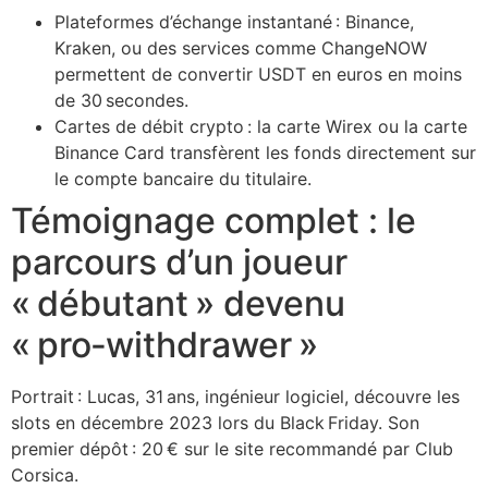
Plateformes d’échange instantané : Binance,
Kraken, ou des services comme ChangeNOW
permettent de convertir USDT en euros en moins
de 30 secondes.
Cartes de débit crypto : la carte Wirex ou la carte
Binance Card transfèrent les fonds directement sur
le compte bancaire du titulaire.
Témoignage complet : le
parcours d’un joueur
« débutant » devenu
« pro‑withdrawer »
Portrait : Lucas, 31 ans, ingénieur logiciel, découvre les
slots en décembre 2023 lors du Black Friday. Son
premier dépôt : 20 € sur le site recommandé par Club
Corsica.