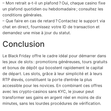
– Mon retrait a-t-il un plafond ? Oui, chaque casino fixe
un plafond quotidien ou hebdomadaire ; consultez les
conditions générales.
– Que faire en cas de retard ? Contactez le support via
chat en direct, fournissez votre ID de transaction et
demandez une mise à jour du statut.
Conclusion
Le Black Friday offre le cadre idéal pour démarrer dans
les jeux de slots : promotions généreuses, tours gratuits
et bonus de dépôt qui boostent rapidement le capital
de départ. Les slots, grâce à leur simplicité et à leurs
RTP élevés, constituent la porte d’entrée la plus
accessible pour les novices. En combinant ces offres
avec les crypto‑casinos sans KYC, le joueur peut
transformer ses gains en argent réel en moins de dix
minutes, sans les lourdes procédures de vérification.