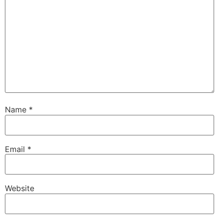
Name
*
Email
*
Website