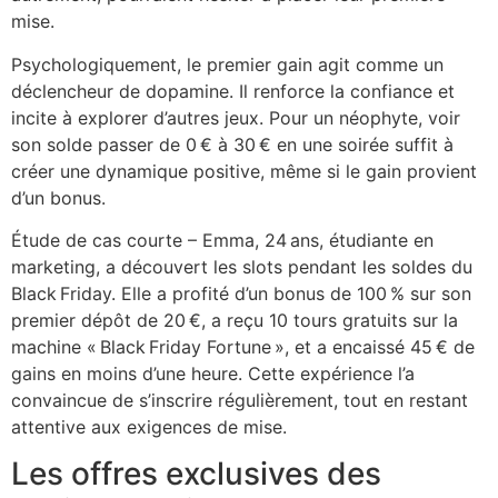
mise.
Psychologiquement, le premier gain agit comme un
déclencheur de dopamine. Il renforce la confiance et
incite à explorer d’autres jeux. Pour un néophyte, voir
son solde passer de 0 € à 30 € en une soirée suffit à
créer une dynamique positive, même si le gain provient
d’un bonus.
Étude de cas courte – Emma, 24 ans, étudiante en
marketing, a découvert les slots pendant les soldes du
Black Friday. Elle a profité d’un bonus de 100 % sur son
premier dépôt de 20 €, a reçu 10 tours gratuits sur la
machine « Black Friday Fortune », et a encaissé 45 € de
gains en moins d’une heure. Cette expérience l’a
convaincue de s’inscrire régulièrement, tout en restant
attentive aux exigences de mise.
Les offres exclusives des