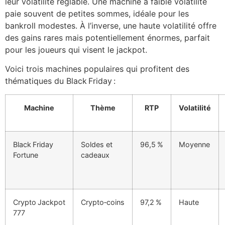
leur volatilité réglable. Une machine à faible volatilité
paie souvent de petites sommes, idéale pour les
bankroll modestes. À l’inverse, une haute volatilité offre
des gains rares mais potentiellement énormes, parfait
pour les joueurs qui visent le jackpot.
Voici trois machines populaires qui profitent des
thématiques du Black Friday :
Machine
Thème
RTP
Volatilité
Black Friday
Soldes et
96,5 %
Moyenne
Fortune
cadeaux
Crypto Jackpot
Crypto‑coins
97,2 %
Haute
777