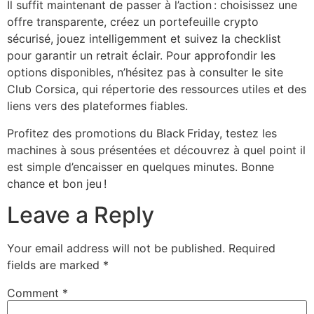
Il suffit maintenant de passer à l’action : choisissez une
offre transparente, créez un portefeuille crypto
sécurisé, jouez intelligemment et suivez la checklist
pour garantir un retrait éclair. Pour approfondir les
options disponibles, n’hésitez pas à consulter le site
Club Corsica, qui répertorie des ressources utiles et des
liens vers des plateformes fiables.
Profitez des promotions du Black Friday, testez les
machines à sous présentées et découvrez à quel point il
est simple d’encaisser en quelques minutes. Bonne
chance et bon jeu !
Leave a Reply
Your email address will not be published.
Required
fields are marked
*
Comment
*