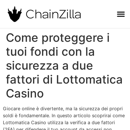
Come proteggere i
tuoi fondi con la
sicurezza a due
fattori di Lottomatica
Casino
Giocare online è divertente, ma la sicurezza dei propri
soldi è fondamentale. In questo articolo scoprirai come
Lottomatica Casino utilizza la verifica a due fattori
(2FA) per difendere il tuo account da accessi non