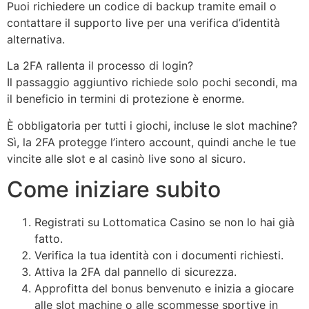
Puoi richiedere un codice di backup tramite email o
contattare il supporto live per una verifica d’identità
alternativa.
La 2FA rallenta il processo di login?
Il passaggio aggiuntivo richiede solo pochi secondi, ma
il beneficio in termini di protezione è enorme.
È obbligatoria per tutti i giochi, incluse le slot machine?
Sì, la 2FA protegge l’intero account, quindi anche le tue
vincite alle slot e al casinò live sono al sicuro.
Come iniziare subito
Registrati su Lottomatica Casino se non lo hai già
fatto.
Verifica la tua identità con i documenti richiesti.
Attiva la 2FA dal pannello di sicurezza.
Approfitta del bonus benvenuto e inizia a giocare
alle slot machine o alle scommesse sportive in