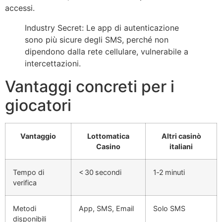
accessi.
Industry Secret: Le app di autenticazione
sono più sicure degli SMS, perché non
dipendono dalla rete cellulare, vulnerabile a
intercettazioni.
Vantaggi concreti per i
giocatori
Vantaggio
Lottomatica
Altri casinò
Casino
italiani
Tempo di
< 30 secondi
1‑2 minuti
verifica
Metodi
App, SMS, Email
Solo SMS
disponibili