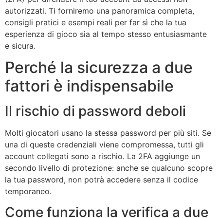
autorizzati. Ti forniremo una panoramica completa,
consigli pratici e esempi reali per far sì che la tua
esperienza di gioco sia al tempo stesso entusiasmante
e sicura.
Perché la sicurezza a due
fattori è indispensabile
Il rischio di password deboli
Molti giocatori usano la stessa password per più siti. Se
una di queste credenziali viene compromessa, tutti gli
account collegati sono a rischio. La 2FA aggiunge un
secondo livello di protezione: anche se qualcuno scopre
la tua password, non potrà accedere senza il codice
temporaneo.
Come funziona la verifica a due