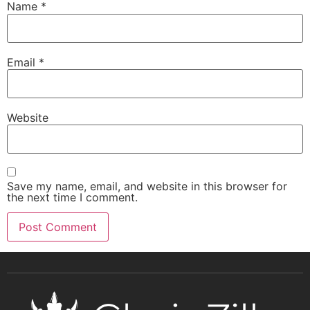
Name
*
Email
*
Website
Save my name, email, and website in this browser for
the next time I comment.