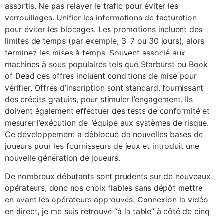
assortis. Ne pas relayer le trafic pour éviter les
verrouillages. Unifier les informations de facturation
pour éviter les blocages. Les promotions incluent des
limites de temps (par exemple, 3, 7 ou 30 jours), alors
terminez les mises à temps. Souvent associé aux
machines à sous populaires tels que Starburst ou Book
of Dead ces offres incluent conditions de mise pour
vérifier. Offres d’inscription sont standard, fournissant
des crédits gratuits, pour stimuler l’engagement. Ils
doivent également effectuer des tests de conformité et
mesurer l’exécution de l’équipe aux systèmes de risque.
Ce développement a débloqué de nouvelles bases de
joueurs pour les fournisseurs de jeux et introduit une
nouvelle génération de joueurs.
De nombreux débutants sont prudents sur de nouveaux
opérateurs, donc nos choix fiables sans dépôt mettre
en avant les opérateurs approuvés. Connexion la vidéo
en direct, je me suis retrouvé “à la table” à côté de cinq