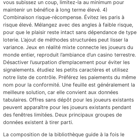
vous subissez un coup, limitez-la au minimum pour
maintenir un bénéfice à long terme élevé. 4)
Combinaison risque-récompense. Évitez les paris à
risque élevé. Mélangez avec des angles à faible risque,
pour que le plaisir reste intact sans dépendance de type
loterie. L’ajout de méthodes structurées peut lisser la
variance. Jeux en réalité mixte connecte les joueurs du
monde entier, reproduit l’ambiance d’un casino terrestre.
Désactiver l’usurpation d’emplacement pour éviter les
signalements. étudiez les petits caractères et utilisez
notre liste de contrôle. Préférez les paiements du même
nom pour la conformité. Une feuille est généralement la
meilleure solution, car elle convient aux données
tabulaires. Offres sans dépôt pour les joueurs existants
peuvent apparaître pour les joueurs existants pendant
des fenêtres limitées. Deux principaux groupes de
données existent à tirer parti.
La composition de la bibliothèque guide à la fois le