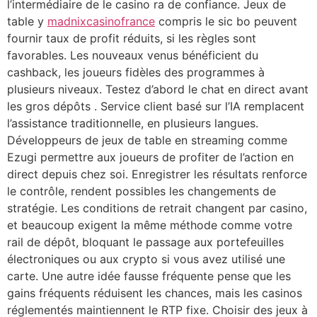
l’intermédiaire de le casino ra de confiance. Jeux de
table y
madnixcasinofrance
compris le sic bo peuvent
fournir taux de profit réduits, si les règles sont
favorables. Les nouveaux venus bénéficient du
cashback, les joueurs fidèles des programmes à
plusieurs niveaux. Testez d’abord le chat en direct avant
les gros dépôts . Service client basé sur l’IA remplacent
l’assistance traditionnelle, en plusieurs langues.
Développeurs de jeux de table en streaming comme
Ezugi permettre aux joueurs de profiter de l’action en
direct depuis chez soi. Enregistrer les résultats renforce
le contrôle, rendent possibles les changements de
stratégie. Les conditions de retrait changent par casino,
et beaucoup exigent la même méthode comme votre
rail de dépôt, bloquant le passage aux portefeuilles
électroniques ou aux crypto si vous avez utilisé une
carte. Une autre idée fausse fréquente pense que les
gains fréquents réduisent les chances, mais les casinos
réglementés maintiennent le RTP fixe. Choisir des jeux à