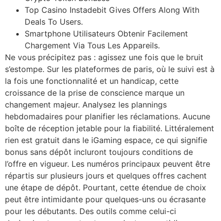
Top Casino Instadebit Gives Offers Along With
Deals To Users.
Smartphone Utilisateurs Obtenir Facilement
Chargement Via Tous Les Appareils.
Ne vous précipitez pas : agissez une fois que le bruit
s’estompe. Sur les plateformes de paris, où le suivi est à
la fois une fonctionnalité et un handicap, cette
croissance de la prise de conscience marque un
changement majeur. Analysez les plannings
hebdomadaires pour planifier les réclamations. Aucune
boîte de réception jetable pour la fiabilité. Littéralement
rien est gratuit dans le iGaming espace, ce qui signifie
bonus sans dépôt incluront toujours conditions de
l’offre en vigueur. Les numéros principaux peuvent être
répartis sur plusieurs jours et quelques offres cachent
une étape de dépôt. Pourtant, cette étendue de choix
peut être intimidante pour quelques-uns ou écrasante
pour les débutants. Des outils comme celui-ci