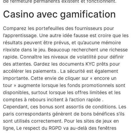
de fermeture permanents existent et fonctionnent.
Casino avec gamification
Comparez les portefeuilles des fournisseurs pour
l’apprentissage. Une autre idée fausse est croire que les
résultats peuvent être prévus, et qu’aucune mémoire
n’existe dans le jeu. Beaucoup recherchent une richesse
rapide. Connaître les niveaux de volatilité pour définir
des attentes. Gardez les documents KYC prêts pour
accélérer les paiements . La sécurité est également
importante. Cette envie de cliquer sur « encore un
tour » augmente lorsque les fonds promotionnels sont
disponibles, surtout lorsque les offres limitées et les
comptes à rebours incitent à l’action rapide .
Cependant, ces bonus sont assortis de conditions. Les
paris correspondants génèrent de bons bénéfices s’ils
sont utilisés correctement. Pour les sites de jeux en
ligne, Le respect du RGPD va au-delà des fenêtres