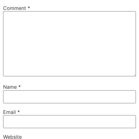
Comment
*
Name
*
Email
*
Website