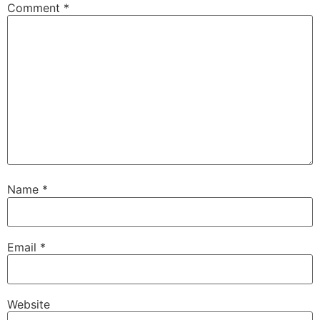
Comment
*
Name
*
Email
*
Website