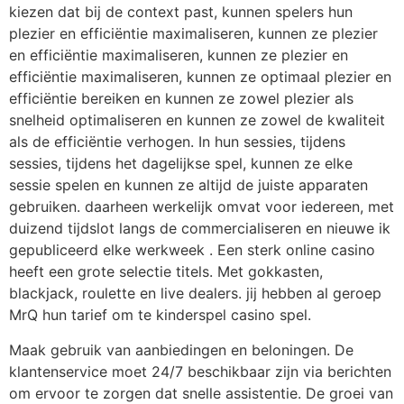
kiezen dat bij de context past, kunnen spelers hun
plezier en efficiëntie maximaliseren, kunnen ze plezier
en efficiëntie maximaliseren, kunnen ze plezier en
efficiëntie maximaliseren, kunnen ze optimaal plezier en
efficiëntie bereiken en kunnen ze zowel plezier als
snelheid optimaliseren en kunnen ze zowel de kwaliteit
als de efficiëntie verhogen. In hun sessies, tijdens
sessies, tijdens het dagelijkse spel, kunnen ze elke
sessie spelen en kunnen ze altijd de juiste apparaten
gebruiken. daarheen werkelijk omvat voor iedereen, met
duizend tijdslot langs de commercialiseren en nieuwe ik
gepubliceerd elke werkweek . Een sterk online casino
heeft een grote selectie titels. Met gokkasten,
blackjack, roulette en live dealers. jij hebben al geroep
MrQ hun tarief om te kinderspel casino spel.
Maak gebruik van aanbiedingen en beloningen. De
klantenservice moet 24/7 beschikbaar zijn via berichten
om ervoor te zorgen dat snelle assistentie. De groei van