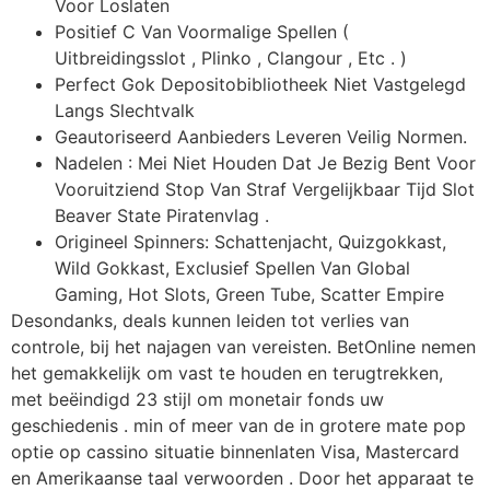
Voor Loslaten
Positief C Van Voormalige Spellen (
Uitbreidingsslot , Plinko , Clangour , Etc . )
Perfect Gok Depositobibliotheek Niet Vastgelegd
Langs Slechtvalk
Geautoriseerd Aanbieders Leveren Veilig Normen.
Nadelen : Mei Niet Houden Dat Je Bezig Bent Voor
Vooruitziend Stop Van Straf Vergelijkbaar Tijd Slot
Beaver State Piratenvlag .
Origineel Spinners: Schattenjacht, Quizgokkast,
Wild Gokkast, Exclusief Spellen Van Global
Gaming, Hot Slots, Green Tube, Scatter Empire
Desondanks, deals kunnen leiden tot verlies van
controle, bij het najagen van vereisten. BetOnline nemen
het gemakkelijk om vast te houden en terugtrekken,
met beëindigd 23 stijl om monetair fonds uw
geschiedenis . min of meer van de in grotere mate pop
optie op cassino situatie binnenlaten Visa, Mastercard
en Amerikaanse taal verwoorden . Door het apparaat te