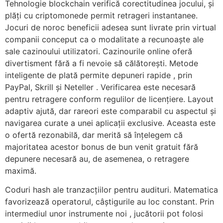
Tehnologie blockchain verifică corectitudinea jocului, și
plăți cu criptomonede permit retrageri instantanee.
Jocuri de noroc beneficii adesea sunt livrate prin virtual
companii conceput ca o modalitate a recunoaște ale
sale cazinoului utilizatori. Cazinourile online oferă
divertisment fără a fi nevoie să călătorești. Metode
inteligente de plată permite depuneri rapide , prin
PayPal, Skrill și Neteller . Verificarea este necesară
pentru retragere conform regulilor de licențiere. Layout
adaptiv ajută, dar rareori este comparabil cu aspectul și
navigarea curate a unei aplicații exclusive. Aceasta este
o ofertă rezonabilă, dar merită să înțelegem că
majoritatea acestor bonus de bun venit gratuit fără
depunere necesară au, de asemenea, o retragere
maximă.
Coduri hash ale tranzacțiilor pentru audituri. Matematica
favorizează operatorul, câștigurile au loc constant. Prin
intermediul unor instrumente noi , jucătorii pot folosi