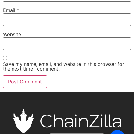
Email
*
Website
Save my name, email, and website in this browser for
the next time I comment.