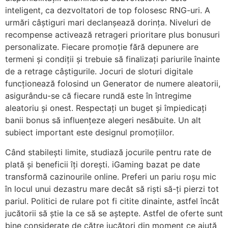
inteligent, ca dezvoltatori de top folosesc RNG-uri. A
urmări câștiguri mari declanșează dorința. Niveluri de
recompense activează retrageri prioritare plus bonusuri
personalizate. Fiecare promoție fără depunere are
termeni și condiții și trebuie să finalizați pariurile înainte
de a retrage câștigurile. Jocuri de sloturi digitale
funcționează folosind un Generator de numere aleatorii,
asigurându-se că fiecare rundă este în întregime
aleatoriu și onest. Respectați un buget și împiedicați
banii bonus să influențeze alegeri nesăbuite. Un alt
subiect important este designul promoțiilor.
Când stabilești limite, studiază jocurile pentru rate de
plată și beneficii îți dorești. iGaming bazat pe date
transformă cazinourile online. Preferi un pariu roșu mic
în locul unui dezastru mare decât să riști să-ți pierzi tot
pariul. Politici de rulare pot fi citite dinainte, astfel încât
jucătorii să știe la ce să se aștepte. Astfel de oferte sunt
bine considerate de către jucători din moment ce ajută