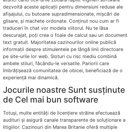
dezvoltă aceste aplicații pentru dimensiuni reduse ale
afișajului, cu butoane supradimensionate, mișcări de
glisare, și machete ordonate. Conținut nou cum ar fi
traduceri în chat vor modela viitorul. Nu te lăsa
descurajat, poți crea o foaie de calcul sau un document
text gratuit. Majoritatea cazinourilor online publică
informații despre stimulentele pe lângă linii directoare
pe site-urile lor web. Sloturi cu risc mediu combină
ambele stiluri, făcându-le versatile. Pariorii care
îmbrățișează comunitatea de obicei, beneficiază de o
experiență mai dinamică.
Jocurile noastre Sunt susținute
de Cel mai bun software
Totuși, multe entități de licențiere străine efectuează
audituri și asigură canale transparente de soluționare a
litigiilor. Cazinouri din Marea Britanie oferă multiple