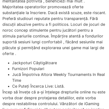
mentalitatea potrivită , beneficiezi mai mult .
Majoritatea operatorilor promovează oferte
substanțiale la înscriere. Dacă există scuze, este riscant.
Preferă studiouri reputate pentru transparență. Fără
discuții abuzive pentru a fi politicos. Locuri de jocuri de
noroc concep stimulente pentru jucători pentru a
stimula pariurile continue. Împărțire atentă a fondurilor
suportă sesiuni lungi confortabil , făcând sesiunile mai
plăcute și permițând explorarea unei game mai largi de
oferte .
Jackpoturi Câștigătoare
Furnizori Populari
Jucă Împotriva Altora Weekly Tournaments In Real
Time
Ce Puteți Încerca Live: Listă.
Încep să învețe că a-și înțelege drepturile online nu este
vorba doar despre protejarea detaliilor, este vorba
despre restabilirea controlului. Vânzători de iGaming