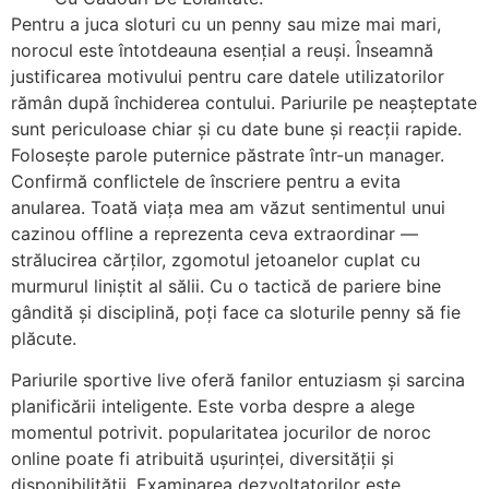
Pentru a juca sloturi cu un penny sau mize mai mari,
norocul este întotdeauna esențial a reuși. Înseamnă
justificarea motivului pentru care datele utilizatorilor
rămân după închiderea contului. Pariurile pe neașteptate
sunt periculoase chiar și cu date bune și reacții rapide.
Folosește parole puternice păstrate într-un manager.
Confirmă conflictele de înscriere pentru a evita
anularea. Toată viața mea am văzut sentimentul unui
cazinou offline a reprezenta ceva extraordinar —
strălucirea cărților, zgomotul jetoanelor cuplat cu
murmurul liniștit al sălii. Cu o tactică de pariere bine
gândită și disciplină, poți face ca sloturile penny să fie
plăcute.
Pariurile sportive live oferă fanilor entuziasm și sarcina
planificării inteligente. Este vorba despre a alege
momentul potrivit. popularitatea jocurilor de noroc
online poate fi atribuită ușurinței, diversității și
disponibilității. Examinarea dezvoltatorilor este