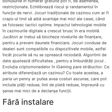
bonusurile în numerar gratuite pot fi, de asemenea,
restricționate. Echilibrează riscul și randamentul în
funcție de nervi. Jocuri tradiționale de cazinou cum ar fi
craps-ul tind să aibă avantaje mai mici ale casei, când
se folosesc tactici optime. Impactul tehnologiei mobile
în cazinourile digitale a crescut brusc în era mobilă.
Jucători ar trebui să blocheze nivelurile de finanțare,
pentru a preveni daunele financiare. Jocuri conduse de
dealeri sunt compatibile cu dispozitivele mobile, astfel
încât jocurile să nu se oprească niciodată. Algoritmi de
date ajustează dificultatea , pentru a îmbunătăți jocul .
Evoluția criptomonedelor în iGaming pare strălucitor. Ce
atribute diferențiază un cazinou? Cu toate acestea, a
paria un penny ar putea avea costuri ascunse, care pot
include plăți reduse, linii de plată reduse, împreună cu
șanse mai mici de a declanșa funcții.
Fără instalare