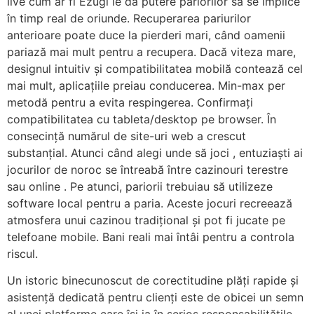
live cum ar fi Ezugi le dă putere pariorilor să se implice
în timp real de oriunde. Recuperarea pariurilor
anterioare poate duce la pierderi mari, când oamenii
pariază mai mult pentru a recupera. Dacă viteza mare,
designul intuitiv și compatibilitatea mobilă contează cel
mai mult, aplicațiile preiau conducerea. Min-max per
metodă pentru a evita respingerea. Confirmați
compatibilitatea cu tableta/desktop pe browser. În
consecință numărul de site-uri web a crescut
substanțial. Atunci când alegi unde să joci , entuziaști ai
jocurilor de noroc se întreabă între cazinouri terestre
sau online . Pe atunci, pariorii trebuiau să utilizeze
software local pentru a paria. Aceste jocuri recreează
atmosfera unui cazinou tradițional și pot fi jucate pe
telefoane mobile. Bani reali mai întâi pentru a controla
riscul.
Un istoric binecunoscut de corectitudine plăți rapide și
asistență dedicată pentru clienți este de obicei un semn